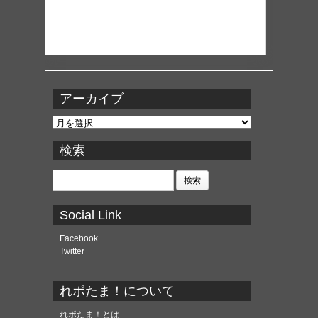
アーカイブ
ア
ー
カ
検索
イ
ブ
検
索:
Social Link
Facebook
Twitter
れポたま！について
れポたま！とは