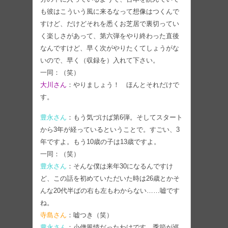
も彼はこういう風に来るなって想像はつくんで
すけど、だけどそれを悉くお芝居で裏切ってい
く楽しさがあって、第六弾をやり終わった直後
なんですけど、早く次がやりたくてしょうがな
いので、早く（収録を）入れて下さい。
一同：（笑）
大川さん
：やりましょう！ ほんとそれだけで
す。
豊永さん
：もう気づけば第6弾。そしてスタート
から3年が経っているということで。すごい、3
年ですよ。もう10歳の子は13歳ですよ。
一同：（笑）
豊永さん
：そんな僕は来年30になるんですけ
ど、この話を初めていただいた時は26歳とかそ
んな20代半ばの右も左もわからない……嘘です
ね。
寺島さん
：嘘つき（笑）
豊永さん
：小僧風情だったわけです。季節が巡