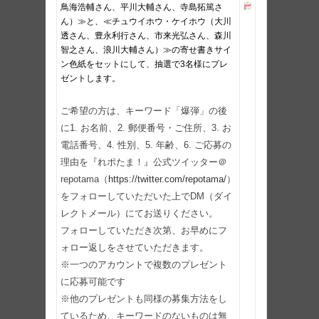
鳥海浩輔さん、平川大輔さん、寺島拓篤さ
ん）≫と、≪チュウイホウ・ケイホウ（大川
透さん、豊永利行さん、市来光弘さん、森川
智之さん、浪川大輔さん）≫の寄せ書きサイ
ン色紙をセットにして、抽選で3名様にプレ
ゼントします。
ご希望の方は、キーワード「爆弾」の後
に1. お名前、2. 郵便番号・ご住所、3. お
電話番号、4. 性別、5. 年齢、6. ご応募の
理由を『れポたま！』公式ツイッター＠
repotama（
https://twitter.com/repotama/
）
をフォローしていただいた上でDM（ダイ
レクトメール）にてお送りください。
フォローしていただき次第、お早めにフ
ォロー返しをさせていただきます。
※一つのアカウントで複数のプレゼント
に応募可能です
※他のプレゼントも同様の募集方法をし
ているため、キーワードのないものは無