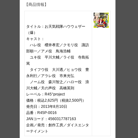
【商品情報】
タイトル：お天気戦隊ハウウェザー
（爆）
キャスト：
ハレ役 櫻井孝宏／クモリ役 諏訪
部順一／アメ役 鳥海浩輔
ユキ役 平川大輔／ライ役 寺島拓
篤
タイフウ役 大川透／ヒョウ役 豊
永利行／アラレ役 市来光弘
ノーム役 森川智之／ハロー役 浪
川大輔／天の声役 高橋英則
レーベル：R45°project
価格：税込2,625円（税抜2,500円）
発売日：2013年8月10日
品番：R45P-0016
JANコード：4560317787163
企画／発売：創作工房／ダイスエンタ
ーテイメント