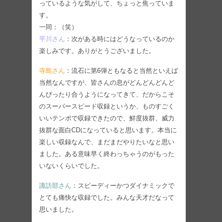
っているような気がして、ちょっと焦っていま
す。
一同：（笑）
平川さん
：次がある時にはどうなっているのか
楽しみです。ありがとうございました。
寺島さん
：流石に第6弾ともなると当然といえば
当然なんですが、皆さんの息がどんどんどんど
んぴったり合うようになってきて、だからこそ
のスーパースピード収録というか、ものすごく
いいテンポで収録できたので、鮮度抜群、威力
抜群な面白CDになっていると思います。本当に
楽しい収録なんで、まだまだやりたいなと思い
ました。ある意味早く終わっちゃうのがもった
いないくらいでした。
諏訪部さん
：スピーディーかつダイナミックで
とても痛快な収録でした。みんな天才だなって
思いました。