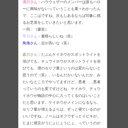
浪川さん
：ハウウェザーのメンバーは誰もハロ
ーに興味がないっていうことも重々わかったん
で、ここはですね、次もしあるならば印象に残
るお芝居をしていきたいと思います。
一同：（爆笑）
平川さん
：素晴らしいね（笑）
鳥海さん
：志が高いな（笑）
森川さん
：たぶんケイホウがスポットライトを
浴びても、チュウイホウがスポットライトを浴
びても、僕のセリフ量というのは変わらないと
思うので（笑）。いるんだかいないんだか、み
たいなところでやってますけど、悪者……悪者
っていうのも変ですけどね、ケイホウ、チュウ
イホウが物語の中心に入ってくるのはいいこと
だと思います。ケイホウがメインになるなら、
セリフ量が増えるよりは、ずっと寝ているのが
いいですね。ノームはオフでずっとイビキが。
たまに寝言がうにょにょうにょ、っていうのが