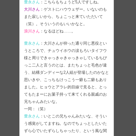
豊永さん
：こちらもちょうど5人ですしね。
大川さん
：ゲストにハウウェザー。いないのも
また寂しいから、ちょこっと来ていただいて
（笑）。そういうのもいいかなと。
浪川さん
：なるほどね……。
豊永さん
：大川さんが仰った通り同じ悪役とい
うところで、チュウイホウの涙もろいタイフウ
様と周りできゃっきゃきゃっきゃしているちび
っこ二人と言うのとは、またちょっと毛色が違
う、結構ダンディーな2人組が登場したのかなと
思いきや、こっちもけっこう一癖も二癖もあり
ました。ヒョウとアラレ的目線で見ると、とっ
てもたまーにお菓子持って来てくれる親戚のお
兄ちゃんみたいな。
一同：（笑）
豊永さん
：いとこの兄ちゃんみたいな、そうい
う感覚がしてますね。なのでちょっとしたいた
ずら心でいたずらしちゃったり、という風な関