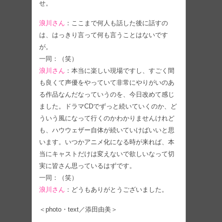
せ。
浪川さん
：ここまで何人も話した後に話すの
は、はっきり言って何も言うことはないです
が。
一同：（笑）
浪川さん
：本当に楽しい現場ですし、すごく間
も良くて声優をやっていて非常にやりがいのあ
る作品なんだなっていうのを、今日改めて感じ
ました。ドラマCDでずっと続いていくのか、ど
ういう風になって行くのかわかりませんけれど
も、ハウウェザー自体が続いていけばいいと思
います。いつかアニメ化になる時が来れば、本
当にキャストだけは変えないで欲しいなって切
実に皆さん思っているはずです。
一同：（笑）
浪川さん
：どうもありがとうございました。
＜photo・text／添田由美＞