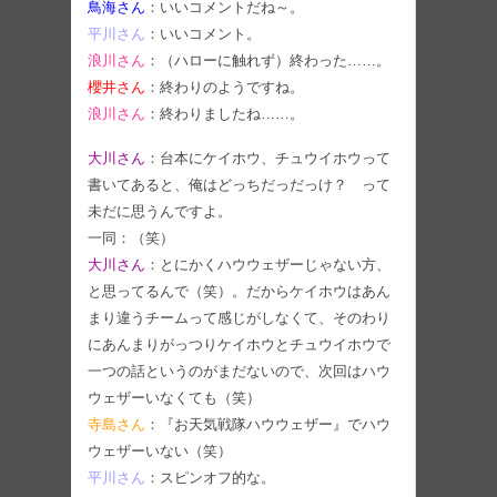
鳥海さん
：いいコメントだね～。
平川さん
：いいコメント。
浪川さん
：（ハローに触れず）終わった……。
櫻井さん
：終わりのようですね。
浪川さん
：終わりましたね……。
大川さん
：台本にケイホウ、チュウイホウって
書いてあると、俺はどっちだっだっけ？ って
未だに思うんですよ。
一同：（笑）
大川さん
：とにかくハウウェザーじゃない方、
と思ってるんで（笑）。だからケイホウはあん
まり違うチームって感じがしなくて、そのわり
にあんまりがっつりケイホウとチュウイホウで
一つの話というのがまだないので、次回はハウ
ウェザーいなくても（笑）
寺島さん
：『お天気戦隊ハウウェザー』でハウ
ウェザーいない（笑）
平川さん
：スピンオフ的な。