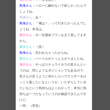
鳥海さん
：ハローに触れないで欲しかったんで
しょうね。
市来さん
：あ！
鳥海さん
：「俺は！」って行きたかったんでし
ょうね、本当は。
浪川さん
：今一生懸命プランを立て直してます
から。
豊永さん
：（笑）
鳥海さん
：言われちゃったからね。
豊永さん
：ハードルがぐっと上がりましたね。
浪川さん
：やっぱりチュウイホウの皆さんとい
うのは、同じようなポジションでもあるので、
皆さんの言うように何かしらハウウェザーをひ
っくり返したいなというか、いたずらしていき
たいなという気持ちはよくわかって、本当に気
持ちは一つだなっていうのが確認できたんです
けど。
一同：（苦笑）