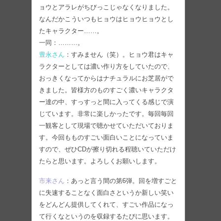
ョウとアラレがちびっこじゃなくなりました。
なんだかこういつもヒョウはヒョウヒョウとし
たキャラクター……。
一同：………。
豊永さん
：すみません（笑）。ヒョウ君はキャ
ラクターとしては濃い作り方をしていたので、
おっきくなってからはナチュラルにお芝居がで
きました。皆様方のものすごく濃いキャラクタ
ー達の中、すっすっと間に入ってくる感じで演
じています。非常に楽しかったです。毎回毎回
一観客として現場で聴かせていただいておりま
す。今回もものすごい面白いことになっていま
すので、ぜひCDが擦り切れる程聴いていただけ
たらと思います。よろしくお願いします。
市来さん
：あっと言う間の第6弾。回を増すごと
に失速することなく面白さというか新しい笑い
をどんどん提供してくれて、すごい作品になっ
て行くなというのを収録するたびに思います。