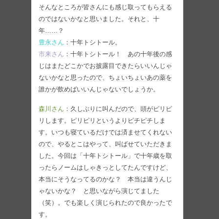
そんなところが皆さんにも感じ取ってもらえる
のではないかなと思いました。それと、十
年……？
豊永さん
：十年トシトール。
市来さん
：十年トシトール！ あの十年後の感
じはまたどこかでお披露目できたらいいんじゃ
ないかなと思ったので、ちょいちょいあの薬を
誰かが飲めばいいんじゃないでしょうか。
森川さん
：久しぶりに叫んだので、頭がピリピ
リします。ピリピリというよりピチピチしま
す。いつも寝ているだけでは済ませてくれない
ので、やるとこはやって、叫ばせていただきま
した。今回は「十年トシトール」で十年歳を取
ったらノームはしゃきっとしてたんですけど、
本当にそうなってるのかな？ 本当は違うんじ
ゃないかな？ と思いながら演じてました
（笑）。でも楽しく演じられたので良かったで
す。