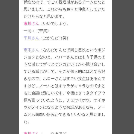
係性なので、すごく親近感があるチームだなと
思いました。これからも色々と仲良くしていた
だけたらなと思います。
浪川さん
：いいでしょう。
一同：（苦笑）
平川さん
：上からだ（笑）
市来さん
：なんだかんだで同じ悪役というポジ
ションとなのと、ハローさんとはもう子供のよ
うな感じでずっとケンカというか小競り合いし
ている感じがして、そこが個人的にはとても好
きなので、ハローさんはすごい接点はあるんで
すけど、ノームとはキャラがキャラなのでまと
もに会話は難しいです。今後はさっきタイフウ
様も言っていたように、チュウイホウ、ケイホ
ウがメインになるようなお話があるなら、ノー
ムとも面白い絡みができるといいなと思いまし
た。
浪川さん
：……なるほど。