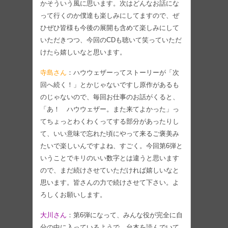
かそういう風に思います。次はどんなお話にな
って行くのか僕達も楽しみにしてますので、ぜ
ひぜひ皆様も今後の展開も含めて楽しみにして
いただきつつ、今回のCDも聴いて笑っていただ
けたら嬉しいなと思います。
寺島さん
：ハウウェザーってストーリーが「次
回へ続く！」とかじゃないですし原作があるも
のじゃないので、毎回お仕事のお話がくると、
「あ！ ハウウェザー。また来てよかった」っ
てちょっとわくわくってする部分があったりし
て、いい意味で忘れた頃にやって来るご褒美み
たいで楽しいんですよね、すごく。今回第6弾と
いうことでキリのいい数字とは違うと思います
ので、まだ続けさせていただければ嬉しいなと
思います。皆さんの力で続けさせて下さい。よ
ろしくお願いします。
大川さん
：第6弾になって、みんな役が完全に自
分の中に入っているようで、台本を読んでいて