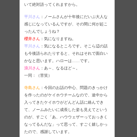
いて絶対語ってくれますから。
平川さん
：ノームさんが十年後にだいぶ大人な
感じになっているんですが、その間に何が起こ
ったんでしょうね？
櫻井さん
：気になりますね。
平川さん
：気になるところです。そこら辺の話
も今後語られたりすると、それはそれで面白い
かなと思います。ハローは……です。
浪川さん
：あ～、なるほど～。
一同：（苦笑）
寺島さん
：今回のお話の中心、問題のきっかけ
を作ったのがケイホウチームなので、途中から
入ってきたケイホウがどんどん話に絡んでき
て、ノームみたいに成長した姿も見えてという
のが、すごく「あ、ハウウェザーっておっきく
なってるんだな」って思って、すごく嬉しかっ
たので、感謝しています。