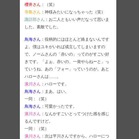
櫻井さん
：（笑）
寺島さん
：神様みたいになっちゃった（笑）
諏訪部さん
：お二人ともいい声だなって思いま
した。素敵でした。
鳥海さん
：役柄的にはほとんど絡まないんです
よ。僕はユキがいれば成立してしまいますの
で。ノームさんの「赤いの」ってのがすごい好
きです。「よぉ、赤いの、一発やらねーと」っ
ていうね。あの「フォー」っていうのが。あと
ハローさんは……。
浪川さん
：ハローです。
鳥海さん
：まあ、はい。
一同：（笑）
鳥海さん
：可愛かったです。
浪川さん
：なんかすごいとってつけた感を感じ
るんですけど。
一同：（笑）
浪川さん
：次は平川さんですから。ハローにつ