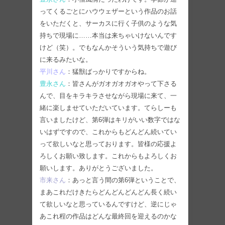
ってくるごとにハウウェザーという作品のお話
をいただくと、サーカスに行く子供のような気
持ちで現場に……本当は来ちゃいけないんです
けど（笑）。でもなんかそういう気持ちで遊び
に来るみたいな。
平川さん
：猛獣ばっかりですからね。
豊永さん
：皆さんがガオガオガオやって下さる
んで、目をキラキラさせながら現場に来て、一
緒に楽しませていただいています。てらしーも
言いましたけど、第6弾はキリがいい数字ではな
いはずですので、これからもどんどん続いてい
って欲しいなと思っております。皆様の応援よ
ろしくお願い致します。これからもよろしくお
願いします。ありがとうございました。
市来さん
：あっと言う間の第6弾ということで、
まあこれだけきたらどんどんどんどん長く続い
て欲しいなと思っているんですけど、逆にじゃ
あこれ程の作品はどんな最終回を迎えるのかな