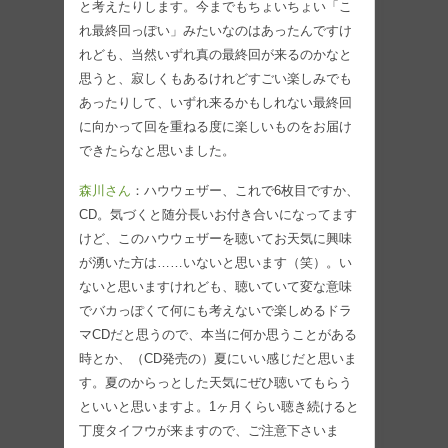
と考えたりします。今までもちょいちょい「こ
れ最終回っぽい」みたいなのはあったんですけ
れども、当然いずれ真の最終回が来るのかなと
思うと、寂しくもあるけれどすごい楽しみでも
あったりして、いずれ来るかもしれない最終回
に向かって回を重ねる度に楽しいものをお届け
できたらなと思いました。
森川さん
：ハウウェザー、これで6枚目ですか、
CD。気づくと随分長いお付き合いになってます
けど、このハウウェザーを聴いてお天気に興味
が湧いた方は……いないと思います（笑）。い
ないと思いますけれども、聴いていて変な意味
でバカっぽくて何にも考えないで楽しめるドラ
マCDだと思うので、本当に何か思うことがある
時とか、（CD発売の）夏にいい感じだと思いま
す。夏のからっとした天気にぜひ聴いてもらう
といいと思いますよ。1ヶ月くらい聴き続けると
丁度タイフウが来ますので、ご注意下さいま