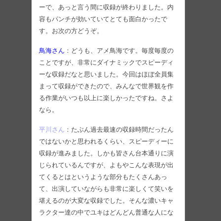
ーで、あっと言う間に収録が終わりました。内
容もパンチが効いていてとても面白かったで
す。お次の方どうぞ。
鳥海さん
：どうも、アメ鳥海です。毎度毎度の
ことですが、非常にダイナミックでスピーディ
ーな収録だなと思いました。今回はほぼ全員集
まって収録ができたので、みんなで世界観を作
る作業がいつも以上に楽しかったですね。さよ
なら。
平川さん
：たぶん過去最速の収録時間だったん
ではないかと思われるくらい、スピーディーに
収録が進みました。しかも皆さん台本通りに演
じられているんですが、よもやこんな表現が出
てくるとはというような部分もたくさんあっ
て、出演していながらも非常に楽しくて笑いを
堪えるのが大変な収録でした。そんな濃いキャ
ラクター達の中でユキはどんどん普通な人にな