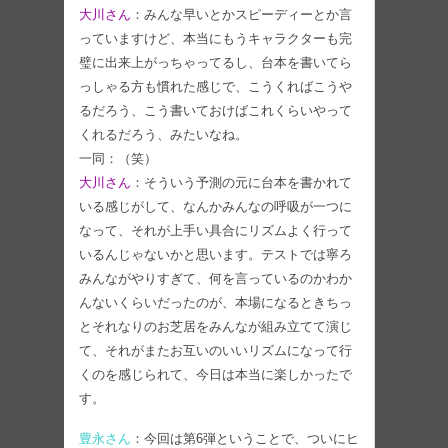
大川さん
：みんな早いとかスピーディーとか言
っていますけど、本当にもうキャラクターも完
璧に出来上がっちゃってるし、台本を書いてら
っしゃる方も慣れた感じで、こうくればこうや
るだろう、こう書いておけばこれくらいやって
くれるだろう、みたいなね。
一同：（笑）
大川さん
：そういう予測の元に台本を書かれて
いる感じがして、なんかみんなの呼吸が一つに
なって、それが上手い具合にリズムよく行って
いるんじゃないかと思います。テストでは寧ろ
みんながやりすぎて、何を言っているのかわか
んないくらいだったのが、本場になるときちっ
とそれなりのお芝居をみんなが組み立てて演じ
て、それがまたお互いのいいリズムになって行
くのを感じられて、今日は本当に楽しかったで
す。
豊永さん
：今回は第6弾ということで、ついにヒ