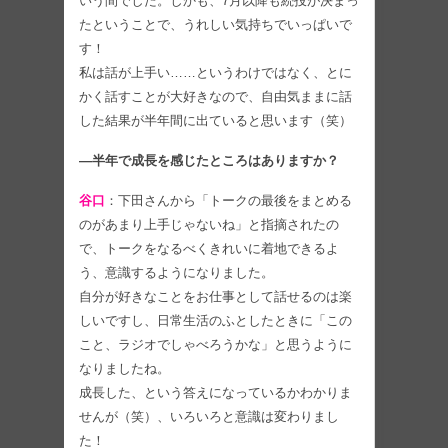
いう間でした。しかも、7月以降も続投が決まっ
たということで、うれしい気持ちでいっぱいで
す！
私は話が上手い……というわけではなく、とに
かく話すことが大好きなので、自由気ままに話
した結果が半年間に出ていると思います（笑）
―半年で成長を感じたところはありますか？
谷口
：下田さんから「トークの最後をまとめる
のがあまり上手じゃないね」と指摘されたの
で、トークをなるべくきれいに着地できるよ
う、意識するようになりました。
自分が好きなことをお仕事として話せるのは楽
しいですし、日常生活のふとしたときに「この
こと、ラジオでしゃべろうかな」と思うように
なりましたね。
成長した、という答えになっているかわかりま
せんが（笑）、いろいろと意識は変わりまし
た！