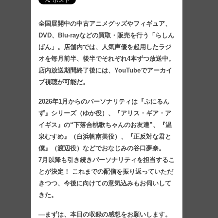
全国展開中の中古アニメグッズやフィギュア、
DVD、Blu-rayなどの買取・販売を行う「らしん
ばん」。店舗内では、人気声優を起用したラジ
オを毎月前半、後半でそれぞれ4本ずつ放送中。
店内放送期間終了後には、YouTubeでアーカイ
ブ視聴が可能だ。
2026年1月からのパーソナリティは『ぷにるん
ず』シリーズ（ゆか役）、『アリス・ギア・ア
イギス』の“下落合桃歌ちゃんのお友達”、『温
泉むすめ』（白浜帆南美役）、『正反対な君と
僕』（渡辺役）などでおなじみの谷口夢奈。
7月以降も引き続きパーソナリティを担当するこ
とが決定！ これまでの配信を振り返っていただ
きつつ、今後に向けての意気込みもお伺いして
きた。
―まずは、本日の収録の感想をお願いします。