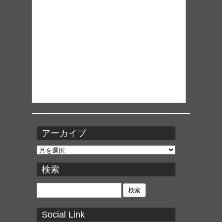
アーカイブ
ア
ー
カ
検索
イ
ブ
検
索:
Social Link