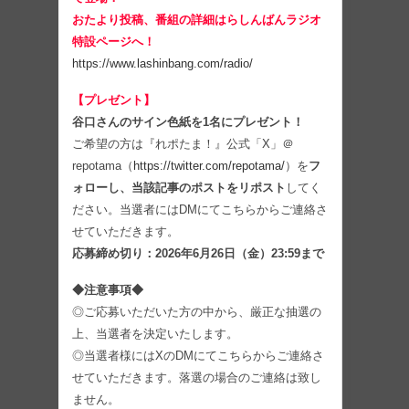
おたより投稿、番組の詳細はらしんばんラジオ
特設ページへ！
https://www.lashinbang.com/radio/
【プレゼント】
谷口さんのサイン色紙を1名にプレゼント！
ご希望の方は『れポたま！』公式「X」＠
repotama（
https://twitter.com/repotama/
）を
フ
ォローし、当該記事のポストをリポスト
してく
ださい。当選者にはDMにてこちらからご連絡さ
せていただきます。
応募締め切り：2026年6月26日（金）23:59まで
◆注意事項◆
◎ご応募いただいた方の中から、厳正な抽選の
上、当選者を決定いたします。
◎当選者様にはXのDMにてこちらからご連絡さ
せていただきます。落選の場合のご連絡は致し
ません。