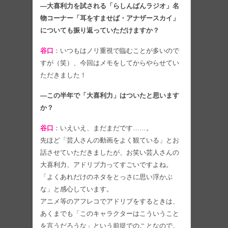
―大喜利力を試される「らしんばんラジオ」名
物コーナー「耳をすませば・アナザースカイ」
についても振り返っていただけますか？
谷口
：いつもはノリ重視で臨むことが多いので
すが（笑）、今回はメモをしてからやらせてい
ただきました！
―この半年で「大喜利力」はついたと思います
か？
谷口
：いえいえ、まだまだです……。
先ほど「芸人さんの動画をよく観ている」とお
話させていただきましたが、お笑い芸人さんの
大喜利力、アドリブ力ってすごいですよね。
「よくあれだけのネタをとっさに思い浮かぶ
な」と感心しています。
アニメ等のアフレコでアドリブをするときは、
あくまでも「このキャラクターはこういうこと
を言うだろうな」という前提でのことなので。