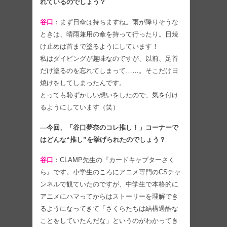
れているのでしょう？
谷口
：まず日傘は持ちますね。雨が降りそうな
ときは、晴雨兼用の傘を持って行ったり。日焼
け止めは首まで塗るようにしています！
私はダイビングが趣味なのですが、以前、足首
だけ塗るのを忘れてしまって……。そこだけ日
焼けをしてしまったんです。
とっても恥ずかしい想いをしたので、気を付け
るようにしています（笑）
―今回、「谷口夢奈のコレ推し！」コーナーで
はどんな“推し”を挙げられたのでしょう？
谷口
：CLAMP先生の『カードキャプターさく
ら』です。小学生のころにアニメ専門のCSチャ
ンネルで観ていたのですが、中学生で本格的に
アニメにハマってからはストーリーを理解でき
るようになってきて「さくらたちは結構過酷な
ことをしていたんだな」というのがわかってき