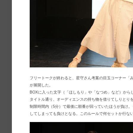
フリートークが終わると、星守さん考案の目玉コーナー「み
が展開した。
BOXに入った文字（「ほしもり」や「なつめ」など）から
タイトル通り、オーディエンスの持ち物を借りてしりとり
制限時間内（5分）で最後に順番が回っていたほうが負け。
してしまっても負けとなる。このルールで何セットか行な