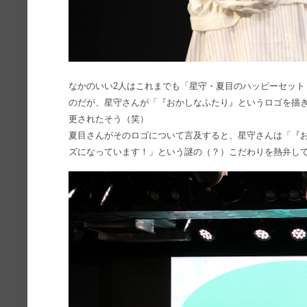
なかのいい2人はこれまでも「星守・夏目のハッピーセット
のだが、星守さんが「『おかしなふたり』というロゴを描
更されたそう（笑）
夏目さんがそのロゴについて言及すると、星守さんは「『
ズになっています！」という謎の（？）こだわりを熱弁し