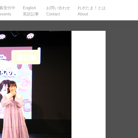
募受付中
English
お問い合わせ
れポたま！とは
esents
英訳記事
Contact
About