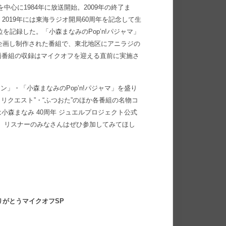
Oを中心に1984年に放送開始。2009年の終了ま
2019年には東海ラジオ開局60周年を記念して生
0位を記録した。「小森まなみのPop’n!パジャマ」
が企画し制作された番組で、東北地区にアニラジの
両番組の収録はマイクオフを迎える直前に実施さ
ン」・「小森まなみのPop’n!パジャマ」を盛り
リクエスト”・“ふつおた”のほか各番組の名物コ
森まなみ 40周年 ジュエルプロジェクト公式
、リスナーのみなさんはぜひ参加してみてほし
ありがとうマイクオフSP