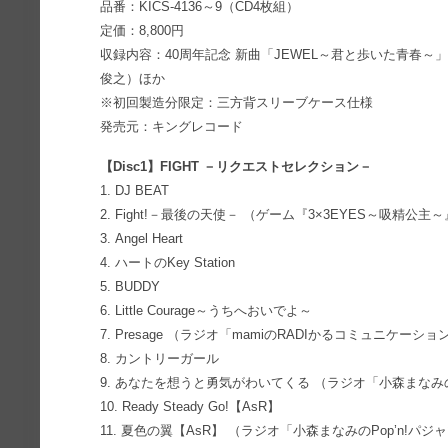
品番：KICS-4136～9（CD4枚組）
定価：8,800円
収録内容：40周年記念 新曲「JEWEL～君と歩いた青春～
俊之）ほか
※初回製造分限定：三方背スリーブケース仕様
発売元：キングレコード
【Disc1】FIGHT －リクエストセレクション－
1. DJ BEAT
2. Fight!－最後の天使－ （ゲーム『3×3EYES～吸精公主
3. Angel Heart
4. ハートのKey Station
5. BUDDY
6. Little Courage～うちへおいでよ～
7. Presage （ラジオ「mamiのRADIかるコミュニケーシ
8. カントリーガール
9. あなたを想うと勇気がわいてくる （ラジオ「小森まな
10. Ready Steady Go!【AsR】
11. 夏色の翼【AsR】 （ラジオ「小森まなみのPop’n!パジ