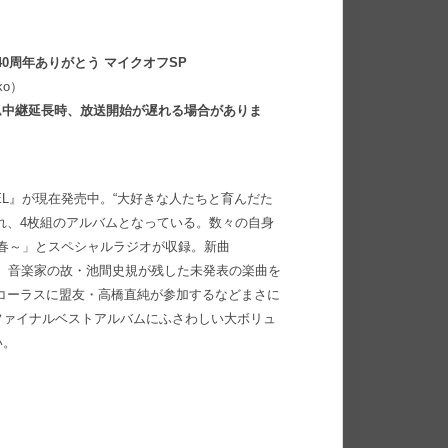
40周年ありがとう マイクオフSP
iko）
ゲーム中継延長時、放送開始が遅れる場合がありま
EL』が現在発売中。“大好きな人たちと育んだた
れ、4枚組のアルバムとなっている。数々の自身
青春～」とスペシャルラジオが収録。新曲
当、音楽家の故・池間史規が残した未発表の楽曲を
コーラスに盟友・高橋直純が参加するなどまさに
ファイナルベストアルバムにふさわしい大ボリュ
い。