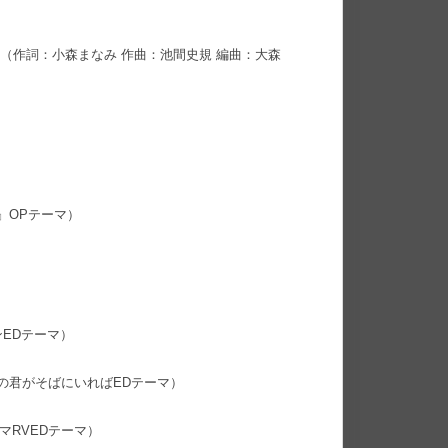
」（作詞：小森まなみ 作曲：池間史規 編曲：大森
～』OPテーマ）
ョンEDテーマ）
みの君がそばにいればEDテーマ）
ャマRVEDテーマ）