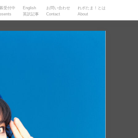
募受付中
English
お問い合わせ
れポたま！とは
esents
英訳記事
Contact
About