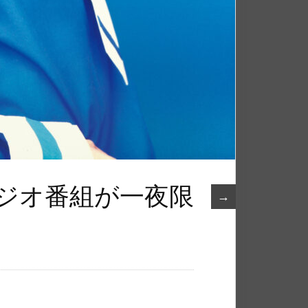
ラジオ番組が一夜限
→