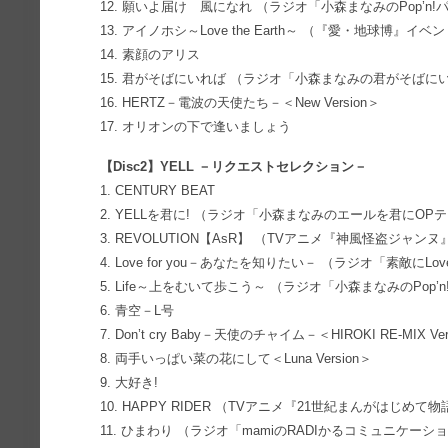
12. 願いよ届け 風になれ （ラジオ「小森まなみのPop’n!
13. アイノホシ～Love the Earth～ （『愛・地球博』
14. 素顔のアリス
15. 君がそばにいれば （ラジオ「小森まなみの君がそばに
16. HERTZ－電波の天使たち－＜New Version＞
17. オリオンの下で逢いましょう
【Disc2】YELL －リクエストセレクション－
1. CENTURY BEAT
2. YELLを君に! （ラジオ「小森まなみのエールを君にOP
3. REVOLUTION【AsR】 （TVアニメ『神風怪盗ジャ
4. Love for you－あなたを知りたい－ （ラジオ「素敵にLove
5. Life～上をむいて歩こう～ （ラジオ「小森まなみのPop’
6. 青空－L号
7. Don’t cry Baby－天使のチャイム－＜HIROKI RE-MIX Ver
8. 両手いっぱい菜の花にして＜Luna Version＞
9. 大好き!
10. HAPPY RIDER （TVアニメ『21世紀まんがはじめて
11. ひまわり （ラジオ「mamiのRADIかるコミュニケーシ