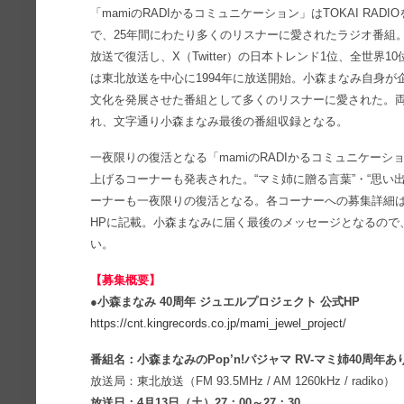
「mamiのRADIかるコミュニケーション」はTOKAI RADI
で、25年間にわたり多くのリスナーに愛されたラジオ番組。
放送で復活し、X（Twitter）の日本トレンド1位、全世界1
は東北放送を中心に1994年に放送開始。小森まなみ自身
文化を発展させた番組として多くのリスナーに愛された。
れ、文字通り小森まなみ最後の番組収録となる。
一夜限りの復活となる「mamiのRADIかるコミュニケーショ
上げるコーナーも発表された。“マミ姉に贈る言葉”・“思い出
ーナーも一夜限りの復活となる。各コーナーへの募集詳細は小
HPに記載。小森まなみに届く最後のメッセージとなるので
い。
【募集概要】
●小森まなみ 40周年 ジュエルプロジェクト 公式HP
https://cnt.kingrecords.co.jp/mami_jewel_project/
番組名：小森まなみのPop’n!パジャマ RV-マミ姉40周年
放送局：東北放送（FM 93.5MHz / AM 1260kHz / radiko）
放送日：4月13日（土）27：00～27：30