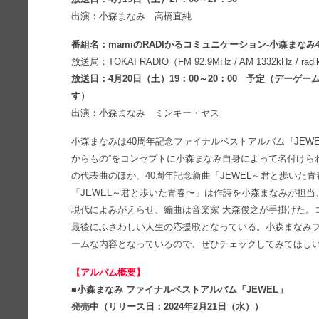
出演：小森まなみ 高橋直純
番組名：mamiのRADIかるコミュニケーション-小森まなみ
放送局：TOKAI RADIO（FM 92.9MHz / AM 1332kHz / rad
放送日：4月20日（土）19：00～20：00 予定（デー
す）
出演：小森まなみ ミンキー・ヤス
小森まなみは40周年記念ファイナルベストアルバム『JEW
からもの”をコンセプトに小森まなみ自身によって名付けら
の代表曲のほか、40周年記念新曲「JEWEL～君と歩いた
「JEWEL～君と歩いた青春〜」は作詩を小森まなみが担
現代によみがえらせ、編曲は音楽家 大森俊之が手掛けた。
最後にふさわしい人生の応援歌となっている。小森まなみ
ームな内容となっているので、ぜひチェックしてみてほし
【アルバム概要】
■小森まなみ ファイナルベストアルバム「JEWEL」
発売中（リリース日：2024年2月21日（水））