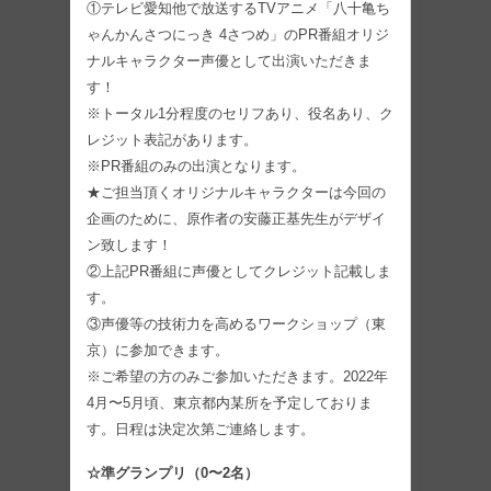
①テレビ愛知他で放送するTVアニメ「八十亀ち
ゃんかんさつにっき 4さつめ」のPR番組オリジ
ナルキャラクター声優として出演いただきま
す！
※トータル1分程度のセリフあり、役名あり、ク
レジット表記があります。
※PR番組のみの出演となります。
★ご担当頂くオリジナルキャラクターは今回の
企画のために、原作者の安藤正基先生がデザイ
ン致します！
②上記PR番組に声優としてクレジット記載しま
す。
③声優等の技術力を高めるワークショップ（東
京）に参加できます。
※ご希望の方のみご参加いただきます。2022年
4月〜5月頃、東京都内某所を予定しておりま
す。日程は決定次第ご連絡します。
☆準グランプリ（0〜2名）