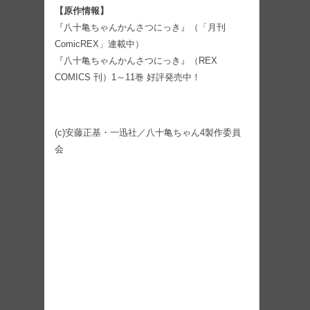
【原作情報】
『八十亀ちゃんかんさつにっき』（「月刊
ComicREX」連載中）
『八十亀ちゃんかんさつにっき』（REX
COMICS 刊）1～11巻 好評発売中！
(c)安藤正基・一迅社／八十亀ちゃん4製作委員
会