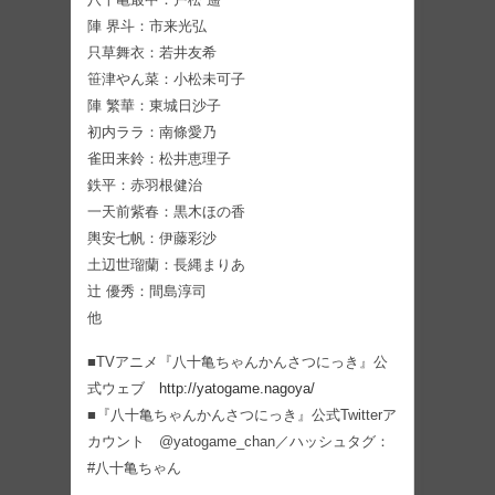
陣 界斗：市来光弘
只草舞衣：若井友希
笹津やん菜：小松未可子
陣 繁華：東城日沙子
初内ララ：南條愛乃
雀田来鈴：松井恵理子
鉄平：赤羽根健治
一天前紫春：黒木ほの香
輿安七帆：伊藤彩沙
土辺世瑠蘭：長縄まりあ
辻 優秀：間島淳司
他
■TVアニメ『八十亀ちゃんかんさつにっき』公
式ウェブ
http://yatogame.nagoya/
■『八十亀ちゃんかんさつにっき』公式Twitterア
カウント @yatogame_chan／ハッシュタグ：
#八十亀ちゃん