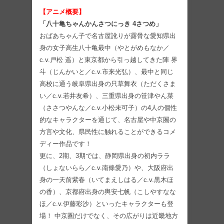
【アニメ概要】
「八十亀ちゃんかんさつにっき 4さつめ」
おばあちゃん子で名古屋訛りが露骨な愛知県出
身の女子高生八十亀最中（やとがめもなか／
c.v.戸松 遥）と東京都から引っ越してきた陣 界
斗（じんかいと／c.v.市来光弘）、最中と同じ
高校に通う岐阜県出身の只草舞衣（ただくさま
い／c.v.若井友希）、三重県出身の笹津やん菜
（ささつやんな／c.v.小松未可子）の4人の個性
的なキャラクターを通じて、名古屋や中京圏の
方言や文化、県民性に触れることができるコメ
ディー作品です！
更に、2期、3期では、静岡県出身の初内ララ
（しょないらら／c.v.南條愛乃）や、大阪府出
身の一天前紫春（いてまえしはる／c.v.黒木ほ
の香）、京都府出身の輿安七帆（こしやすなな
ほ／c.v.伊藤彩沙）といったキャラクターも登
場！ 中京圏だけでなく、その広がりは近畿地方