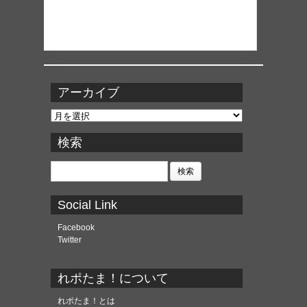
アーカイブ
ア
ー
カ
検索
イ
ブ
検
索:
Social Link
Facebook
Twitter
れポたま！について
れポたま！とは