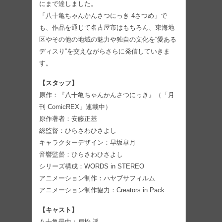
にまで達しました。
「八十亀ちゃんかんさつにっき 4さつめ」で
も、作品を通じて名古屋市はもちろん、東海地
区やその他の地域の魅力や独自の文化を“愛ある
ディスり”を交えながらさらに発信していきま
す。
【スタッフ】
原作：『八十亀ちゃんかんさつにっき』（「月
刊 ComicREX」連載中）
原作著者：安藤正基
総監督：ひらさわひさよし
キャラクターデザイン：早坂皐月
音響監督：ひらさわひさよし
シリーズ構成：WORDS in STEREO
アニメーション制作：ハヤブサフィルム
アニメーション制作協力：Creators in Pack
【キャスト】
八十亀最中：戸松 遥