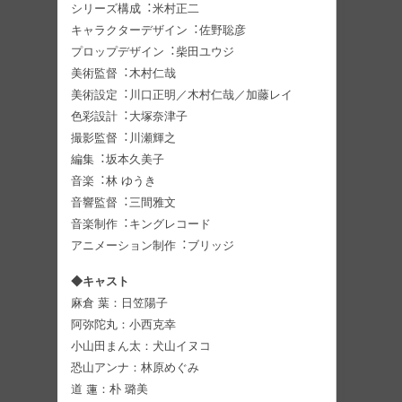
シリーズ構成︓⽶村正⼆
キャラクターデザイン︓佐野聡彦
プロップデザイン︓柴⽥ユウジ
美術監督︓⽊村仁哉
美術設定︓川⼝正明／木村仁哉／加藤レイ
⾊彩設計︓⼤塚奈津⼦
撮影監督︓川瀬輝之
編集︓坂本久美⼦
⾳楽︓林 ゆうき
⾳響監督︓三間雅⽂
⾳楽制作︓キングレコード
アニメーション制作︓ブリッジ
◆キャスト
麻倉 葉：日笠陽子
阿弥陀丸：小西克幸
小山田まん太：犬山イヌコ
恐山アンナ：林原めぐみ
道 蓮：朴 璐美