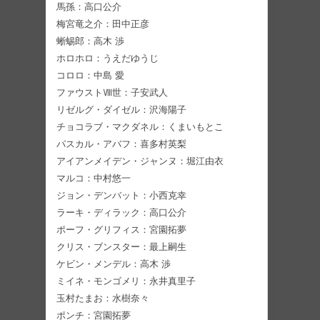
馬孫：高口公介
梅宮竜之介：田中正彦
蜥蜴郎：高木 渉
ホロホロ：うえだゆうじ
コロロ：中島 愛
ファウストⅧ世：子安武人
リゼルグ・ダイゼル：沢海陽子
チョコラブ・マクダネル：くまいもとこ
パスカル・アバフ：喜多村英梨
アイアンメイデン・ジャンヌ：堀江由衣
マルコ：中村悠一
ジョン・デンバット：小西克幸
ラーキ・ディラック：高口公介
ポーフ・グリフィス：宮園拓夢
クリス・ブンスター：最上嗣生
ケビン・メンデル：高木 渉
ミイネ・モンゴメリ：永井真里子
玉村たまお：水樹奈々
ポンチ：宮園拓夢