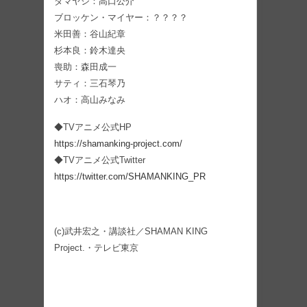
ダマヤジ：高口公介
ブロッケン・マイヤー：？？？？
米田善：谷山紀章
杉本良：鈴木達央
喪助：森田成一
サティ：三石琴乃
ハオ：高山みなみ
◆TVアニメ公式HP
https://shamanking-project.com/
◆TVアニメ公式Twitter
https://twitter.com/SHAMANKING_PR
(c)武井宏之・講談社／SHAMAN KING
Project.・テレビ東京