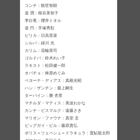
コンチ：観世智顕
道 潤：根谷美智子
李白竜：櫻井トオル
道 円：手塚秀彰
ピリカ：日高里菜
シルバ：緑川 光
カリム：花輪英司
ゴルドバ：鈴木れい子
ラキスト：松田健一郎
オパチョ：林原めぐみ
ペヨーテ・ディアス：真殿光昭
ハン・ザンチン：最上嗣生
ターバイン：勝 杏里
マチルダ・マティス：美波わかな
カンナ・ビスマルク：遠藤さき
マリオン・ファウナ：真堂 圭
ビッグガイ・ビル：藤原貴弘
ボリス＝ツェペシュ＝ドラキュラ：置鮎龍太郎