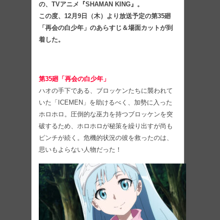
の、TVアニメ『SHAMAN KING』。
この度、12⽉9⽇（木）より放送予定の第35廻
「再会の白少年」のあらすじ＆場⾯カットが到
着した。
第35廻「再会の白少年」
ハオの手下である、ブロッケンたちに襲われて
いた「ICEMEN」を助けるべく、加勢に入った
ホロホロ。圧倒的な巫力を持つブロッケンを突
破するため、ホロホロが秘策を繰り出すが尚も
ピンチが続く。危機的状況の彼を救ったのは、
思いもよらない人物だった！