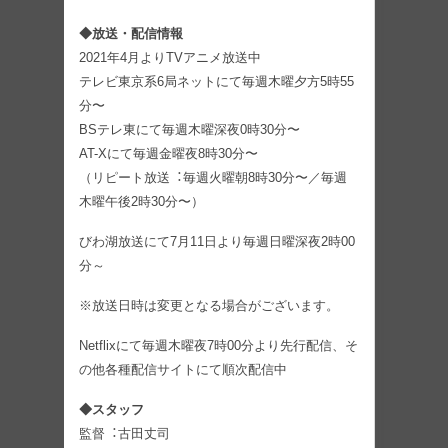
◆放送・配信情報
2021年4⽉よりTVアニメ放送中
テレビ東京系6局ネットにて毎週⽊曜⼣⽅5時55
分〜
BSテレ東にて毎週⽊曜深夜0時30分〜
AT-Xにて毎週⾦曜夜8時30分〜
（リピート放送︓毎週⽕曜朝8時30分〜／毎週
⽊曜午後2時30分〜）
びわ湖放送にて7月11日より毎週日曜深夜2時00
分～
※放送⽇時は変更となる場合がございます。
Netflixにて毎週⽊曜夜7時00分より先⾏配信、そ
の他各種配信サイトにて順次配信中
◆スタッフ
監督︓古⽥丈司