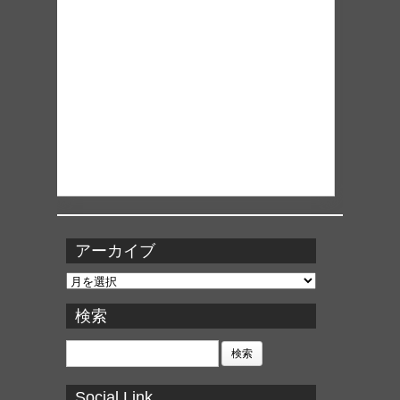
アーカイブ
ア
ー
カ
検索
イ
ブ
検
索:
Social Link