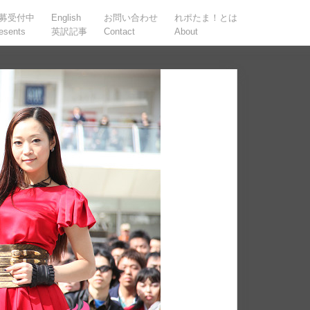
募受付中
English
お問い合わせ
れポたま！とは
esents
英訳記事
Contact
About