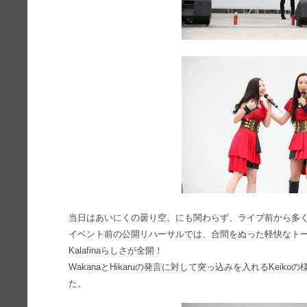
当日はあいにくの曇り空。にも関わらず、ライブ前から多
イベント前の公開リハーサルでは、合間をぬった軽快なト
Kalafinaらしさが全開！
WakanaとHikaruの発言に対して突っ込みを入れるKei
た。