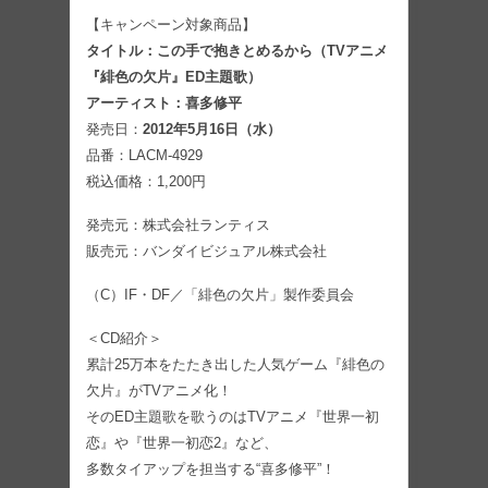
【キャンペーン対象商品】
タイトル：この手で抱きとめるから（TVアニメ
『緋色の欠片』ED主題歌）
アーティスト：喜多修平
発売日：
2012年5月16日（水）
品番：LACM-4929
税込価格：1,200円
発売元：株式会社ランティス
販売元：バンダイビジュアル株式会社
（C）IF・DF／「緋色の欠片」製作委員会
＜CD紹介＞
累計25万本をたたき出した人気ゲーム『緋色の
欠片』がTVアニメ化！
そのED主題歌を歌うのはTVアニメ『世界一初
恋』や『世界一初恋2』など、
多数タイアップを担当する“喜多修平”！