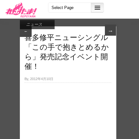
ニュース
→
←
喜多修平ニューシングル
「この手で抱きとめるか
ら」発売記念イベント開
催！
By, 2012年4月10日