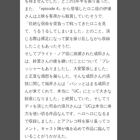
を得ませんでした」とこの1年半を振り返った。
また、『episode 4』から登場したロニ役の伊瀬
さんは上映を客席から観賞していたそうで、
「壮絶な宿命を背負って戦ってきたロニを見
て、うるうるしてしまいました」とのこと。演
じる際は裸足になって髪を振り乱しながら収録
したこともあったそうだ。
そしてブライト・ノア役に抜擢された成田さん
は、鈴置さんの後を継いだことについて「プレ
ッシャーもありましたし、大変緊張しました」
と正直な感想を漏らした。そんな成田さんの演
技に関して福井さんは「バシッとはまる成田さ
んが来てくれて、本当に『UC』にとって大きな
財産になりました」と絶賛していた。そしてリ
ディを演じた司会の浪川さんは「UCは本当に体
力を使い切る作品なんです。ヘロヘロになるま
で収録しました」とアフレコ時を振り返ってコ
メント。キャスト陣が魂を込めて作品に臨んで
いることがうかがえた。