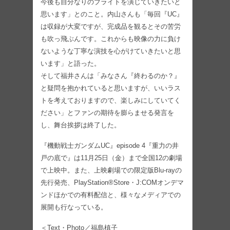
今後も自分なりのブライトを演じていきたいと
思います」とのこと。内山さんも「毎回『UC』
は収録が大変ですが、完成品を観るとその苦労
も吹っ飛ぶんです。これからも映像の力に負け
ないような丁寧な演技を心がけていきたいと思
います」と語った。
そして福井さんは「みなさん『終わるのか？』
と疑問を抱かれていると思いますが、いいラス
トを考えておりますので、楽しみにしていてく
ださい」とファンの期待を膨らませる発言を
し、舞台挨拶は終了した。
『機動戦士ガンダムUC』episode 4『重力の井
戸の底で』は11月25日（金）まで全国12の劇場
で上映中。また、上映劇場での限定版Blu-rayの
先行発売、PlayStation®Store・J:COMオンデマ
ンドほかでの有料配信と、様々なメディアでの
展開も行なっている。
＜Text・Photo／福島槙子