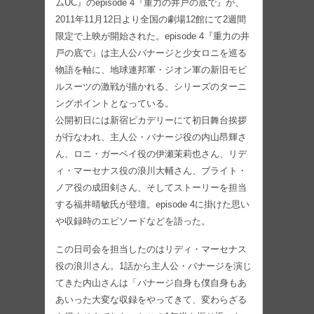
ムUC』のepisode 4『重力の井戸の底で』が、
2011年11月12日より全国の劇場12館にて2週間
限定で上映が開始された。episode 4『重力の井
戸の底で』は主人公バナージと少女ロニを巡る
物語を軸に、地球連邦軍・ジオン軍の新旧モビ
ルスーツの激戦が描かれる、シリーズのターニ
ングポイントとなっている。
公開初日には新宿ピカデリーにて初日舞台挨拶
が行なわれ、主人公・バナージ役の内山昂輝さ
ん、ロニ・ガーベイ役の伊瀬茉莉也さん、リデ
ィ・マーセナス役の浪川大輔さん、ブライト・
ノア役の成田剣さん、そしてストーリーを担当
する福井晴敏氏が登壇。episode 4に掛けた思い
や収録時のエピソードなどを語った。
この日司会を担当したのはリディ・マーセナス
役の浪川さん。1話から主人公・バナージを演じ
てきた内山さんは「バナージ自身も僕自身もあ
あいった大変な収録をやってきて、変わらざる