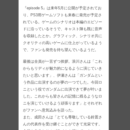
『episode 5』は来年5月に公開が予定されてお
り、PS3用ゲームソフトも来春に発売が予定さ
れている。ゲームのシナリオは本編のエピソー
ドに沿っているそうで、キャスト陣も既に音声
を収録したとか。グラフィック、シナリオ共に
クオリティの高いゲームに仕上がっているよう
で、ファンも発売を待ち望んでいるようだ。
最後は全員が一言ずつ挨拶。浪川さんは「これ
からもリディが魅力的になるように演じていき
たいと思います」、伊瀬さんは「ガンダムとい
う作品に出演するのが夢の一つでした。今回ロ
ニという役でガンダムに出演できて夢が叶いま
した。これからも皆さんの記憶に残るようなロ
ニを演じていけるよう頑張ります」とそれぞれ
がファンへ意気込みを語った。
また、成田さんは「とても尊敬している鈴置さ
んの代表作を受け継ぐことができて光栄です。