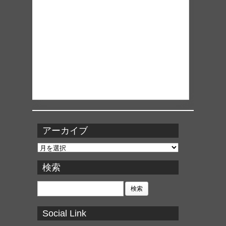
アーカイブ
ア
ー
カ
検索
イ
ブ
検
索:
Social Link