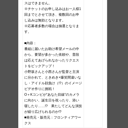
スはできません。
※チケットのお申し込みはお一人様1
回までとさせて頂き、複数回のお申
し込みは無効となります。
※応募者多数の場合は抽選となりま
す。
■内容：
番組に届いたお助け希望メールの中
から、要望が多かった依頼や、普段
は応えてあげられなかったリクエス
トをピックアップ！
小野坂さんと小西さんが監督と主演
に分かれて、ときめき×爆笑間違いな
し・アイドル顔負け（!?）のイメージ
ビデオ作りに挑戦！
O＋Kコンビが“あなた目線”のカメラ
に向かい、誕生日を祝ったり、添い
寝したり……!? 果たしてどんな演技
が繰り広げられるのか!?
■発売元・販売元：フロンティアワー
クス