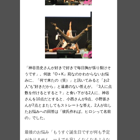
「神谷浩史さんが好きで好きで毎日胸が張り裂けそ
うです」。何故『O＋K』宛なのかわからないお悩
みに、「何で来たの（笑）」と訊いてみると「お2
人“も”好きだから」と遠慮のない答えが。「3人に点
数を付けるとすると？」と食い下がる2人に、神谷
さんを10点だとすると、小西さんが9点、小野坂さ
んが7点とまたしてもストレートな答え。2人が出し
たお悩みへの回答は「彼氏作れば。ヒロシって名前
の」でした。
最後のお悩み「もうすぐ誕生日ですが何も予定
がありません。一人でも寂しくなくなるような