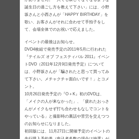
誕生日の過ごし方を教えて下さい」には、小野
坂さんと小西さんが「HAPPY BIRTHDAY」を
歌い、お客さんがそれに合わせて手拍子をし
て、会場全体でのお祝いで応えました。
イベントの最後はお知らせ。
DVD4枚組で発売予定の2011年5月に行われた
『テイルズ オブ フェスティバル 2011』イベン
トDVD（2011年12月9日発売予定）について
は、小野坂さんが「騙されたと思って買ってみ
て下さい。メチャクチャ面白いです！」とコメ
ント。
10月26日発売予定の『O＋K』初のDVDは、
「メイクの人が来なかった」、「疲れたおっさ
んがメイクもせず打ち合わせもなしでコントを
やっている」と撮影時の裏話や苦労を交えつつ
のお知らせになりました。
初回版には、11月27日に開催予定のイベントの
先行購入予約券（申込者多数の場合は抽選）が