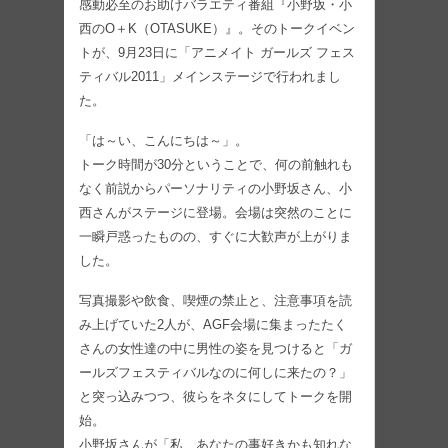
感動必至のお助けバラエティ番組『小野坂・小
西のO＋K（OTASUKE）』。そのトークイベン
トが、9月23日に「アニメイト ガールズ フェス
ティバル2011」メインステージで行われまし
た。
「は～い、こんにちは～」。
トーク時間が30分ということで、何の前触れも
なく前説からパーソナリティの小野坂さん、小
西さんがステージに登場。会場は突然のことに
一瞬戸惑ったものの、すぐに大歓声が上がりま
した。
写真撮影や飲食、喫煙の禁止と、注意事項を読
み上げていた2人が、AGF会場に集まったたく
さんの女性達の中に男性の姿を見つけると「ガ
ールズフェスティバルなのに何しに来たの？」
と突っ込みつつ、彼らをネタにしてトークを開
始。
小野坂さんが「私、あなたの事好きかも知れな