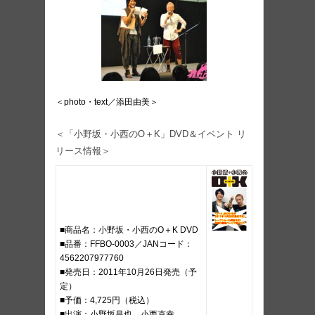
＜photo・text／添田由美＞
＜「小野坂・小西のO＋K」DVD＆イベント リ
リース情報＞
■商品名：小野坂・小西のO＋K DVD
■品番：FFBO-0003／JANコード：
4562207977760
■発売日：2011年10月26日発売（予
定）
■予価：4,725円（税込）
■出演：小野坂昌也、小西克幸