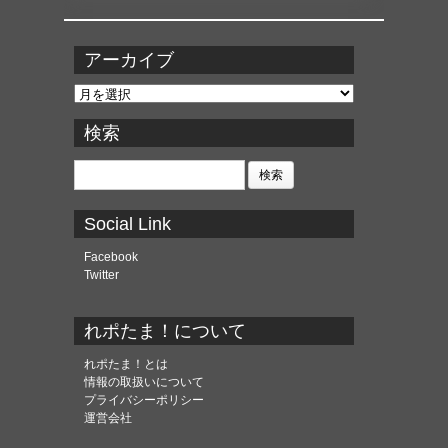
アーカイブ
ア
ー
カ
検索
イ
ブ
検
索:
Social Link
Facebook
Twitter
れポたま！について
れポたま！とは
情報の取扱いについて
プライバシーポリシー
運営会社