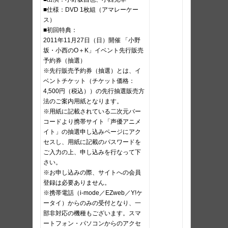
■仕様：DVD 1枚組（アマレーケー
ス）
■初回特典：
2011年11月27日（日）開催 「小野
坂・小西のO＋K」イベント先行販売
予約券（抽選）
※先行販売予約券（抽選）とは、イ
ベントチケット（チケット価格：
4,500円（税込））の先行抽選販売方
法のご案内用紙となります。
※用紙に記載されている二次元バー
コードより携帯サイト「声優アニメ
イト」の抽選申し込みページにアク
セスし、用紙に記載のパスワードを
ご入力の上、申し込みを行なって下
さい。
※お申し込みの際、サイトへの会員
登録は必要ありません。
※携帯電話（i-mode／EZweb／Y!ケ
ータイ）からのみの受付となり、一
部非対応の機種もございます。スマ
ートフォン・パソコンからのアクセ