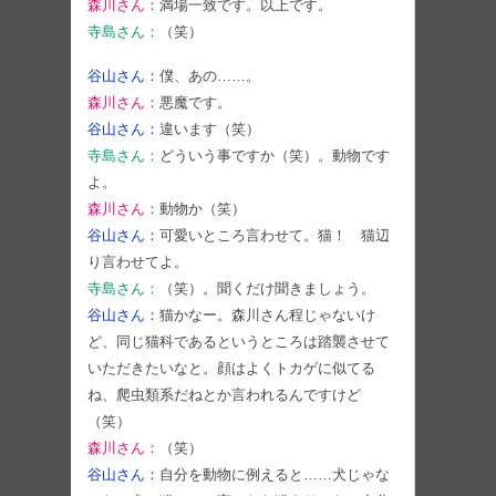
森川さん：
満場一致です。以上です。
寺島さん：
（笑）
谷山さん：
僕、あの……。
森川さん：
悪魔です。
谷山さん：
違います（笑）
寺島さん：
どういう事ですか（笑）。動物です
よ。
森川さん：
動物か（笑）
谷山さん：
可愛いところ言わせて。猫！ 猫辺
り言わせてよ。
寺島さん：
（笑）。聞くだけ聞きましょう。
谷山さん：
猫かなー。森川さん程じゃないけ
ど、同じ猫科であるというところは踏襲させて
いただきたいなと。顔はよくトカゲに似てる
ね、爬虫類系だねとか言われるんですけど
（笑）
森川さん：
（笑）
谷山さん：
自分を動物に例えると……犬じゃな