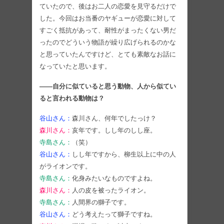
ていたので、後はお二人の恋愛を見守るだけで
した。今回はお当番のヤギューが恋愛に対して
すごく抵抗があって、耐性がまったくない男だ
ったのでどういう物語が繰り広げられるのかな
と思っていたんですけど、とても素敵なお話に
なっていたと思います。
――自分に似ていると思う動物、人から似てい
ると言われる動物は？
谷山さん：
森川さん、何年でしたっけ？
森川さん：
亥年です。しし年のしし座。
寺島さん：
（笑）
谷山さん：
しし年ですから、柳生以上に中の人
がライオンです。
寺島さん：
化身みたいなものですよね。
森川さん：
人の皮を被ったライオン。
寺島さん：
人間界の獅子です。
谷山さん：
どう考えたって獅子ですね。