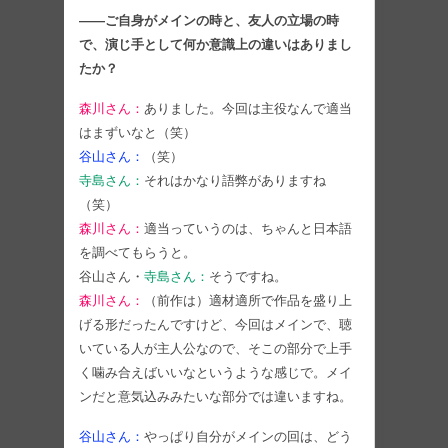
――ご自身がメインの時と、友人の立場の時
で、演じ手として何か意識上の違いはありまし
たか？
森川さん：
ありました。今回は主役なんで適当
はまずいなと（笑）
谷山さん：
（笑）
寺島さん：
それはかなり語弊がありますね
（笑）
森川さん：
適当っていうのは、ちゃんと日本語
を調べてもらうと。
谷山さん・
寺島さん：
そうですね。
森川さん：
（前作は）適材適所で作品を盛り上
げる形だったんですけど、今回はメインで、聴
いている人が主人公なので、そこの部分で上手
く噛み合えばいいなというような感じで。メイ
ンだと意気込みみたいな部分では違いますね。
谷山さん：
やっぱり自分がメインの回は、どう