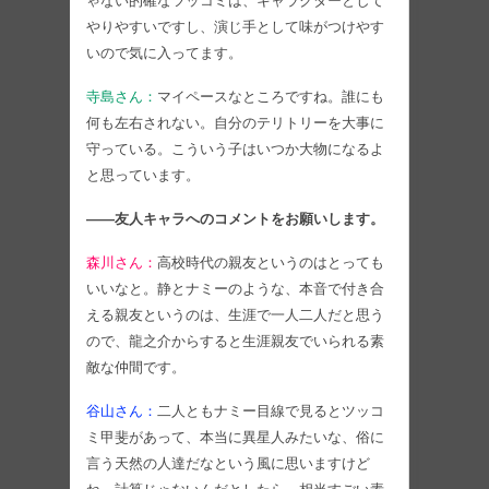
ゃない的確なツッコミは、キャラクターとして
やりやすいですし、演じ手として味がつけやす
いので気に入ってます。
寺島さん：
マイペースなところですね。誰にも
何も左右されない。自分のテリトリーを大事に
守っている。こういう子はいつか大物になるよ
と思っています。
――友人キャラへのコメントをお願いします。
森川さん：
高校時代の親友というのはとっても
いいなと。静とナミーのような、本音で付き合
える親友というのは、生涯で一人二人だと思う
ので、龍之介からすると生涯親友でいられる素
敵な仲間です。
谷山さん：
二人ともナミー目線で見るとツッコ
ミ甲斐があって、本当に異星人みたいな、俗に
言う天然の人達だなという風に思いますけど