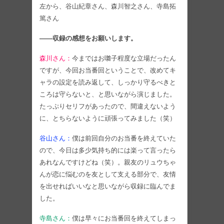
左から、谷山紀章さん、森川智之さん、寺島拓
篤さん
――収録の感想をお願いします。
森川さん：
今まではお囃子程度な立場だったん
ですが、今回お当番回ということで、改めてキ
ャラの設定を読み返して、しっかり守るべきと
ころは守らないと、と思いながら演じました。
たっぷりセリフがあったので、間違えないよう
に、とちらないように頑張ってみました（笑）
谷山さん：
僕は前回自分のお当番を終えていた
ので、今日は多少気持ち的には楽って言ったら
あれなんですけどね（笑）。親友のリュウちゃ
んが恋に悩むのを友として支える部分で、友情
を出せればいいなと思いながら収録に臨んでま
した。
寺島さん：
僕は早々にお当番回を終えてしまっ