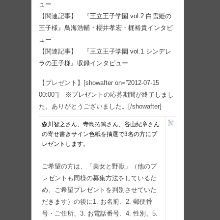
ュー
【関連記事】
『王立王子学園 vol.2 白雪姫の
王子様』鳥海浩輔・櫻井孝宏・梶裕貴インタビ
ュー
【関連記事】
『王立王子学園 vol.1 シンデレ
ラの王子様』収録インタビュー
【プレゼント】
[showafter on=”2012-07-15
00:00″]
※プレゼントの応募期間が終了しまし
た。ありがとうございました。
[/showafter]
森川智之さん、寺島拓篤さん、谷山紀章さん
の寄せ書きサイン色紙を抽選で3名の方にプ
レゼントします。
ご希望の方は、「美女と野獣」（他のプ
レゼントも同様の募集方法をしているた
め、ご希望プレゼントを判別させていた
だきます）の後に1. お名前、2. 郵便番
号・ご住所、3. お電話番号、4. 性別、5.