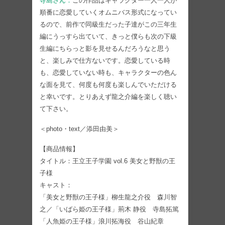
寺島さん：
この作品はキャラクター一人一人が
順番に恋愛していくオムニバス形式になってい
るので、前作で同級生だった子達がこの三年生
編にうっすら出ていて、きっと僕らも次の下級
生編にちらっと影を見せるんだろうなと思う
と、楽しみで仕方ないです。恋愛している時
も、恋愛していない時も、キャラクターの色ん
な面を見て、何度も何度も楽しんでいただける
と幸いです。とりあえず龍之介編を楽しく聴い
て下さい。
＜photo・text／添田由美＞
【商品情報】
タイトル：王立王子学園 vol.6 美女と野獣の王
子様
キャスト：
「美女と野獣の王子様」柳生龍之介役 森川智
之／「いばら姫の王子様」荊木 静役 寺島拓篤
「人魚姫の王子様」浪川拓海役 谷山紀章