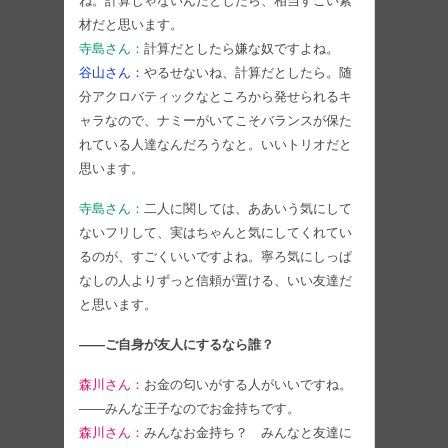
ね。計算じゃないんだとしたら、相当すごい素
材だと思います。
寺島さん：
計算だとしたら嫌な奴ですよね。
谷山さん：
やるせないね、計算だとしたら。随
分アクロバティックなところから発せられるキ
ャラなので、ナミーがいてこそバランスが保た
れている人達なんだろうなと。いいトリオだと
思います。
寺島さん：
二人に関しては、ああいう気にして
ないフリして、実はちゃんと気にしてくれてい
るのが、すごくいいですよね。寧ろ気にしっぱ
なしの人よりずっと信頼が置ける、いい友達だ
と思います。
――ご自身が友人にするなら誰？
森川さん：
お金の匂いがする人がいいですね。
――みんな王子なのでお金持ちです。
森川さん：
みんなお金持ち？ みんなと友達に