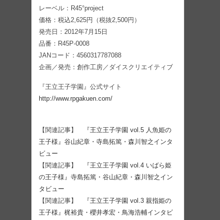
レーベル：R45°project
価格：税込2,625円（税抜2,500円）
発売日：2012年7月15日
品番：R45P-0008
JANコード：4560317787088
企画／発売：創作工房／ダイスクリエイティブ
『王立王子学園』公式サイト
http://www.rpgakuen.com/
【関連記事】
『王立王子学園 vol.5 人魚姫の
王子様』谷山紀章・寺島拓篤・森川智之インタ
ビュー
【関連記事】
『王立王子学園 vol.4 いばら姫
の王子様』寺島拓篤・谷山紀章・森川智之イン
タビュー
【関連記事】
『王立王子学園 vol.3 親指姫の
王子様』梶裕貴・櫻井孝宏・鳥海浩輔インタビ