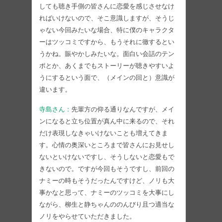
しても聴き手側の皆さんに恋愛を感じさせなけ
ればいけないので、そこ意識しますが、そうじ
ゃない今回みたいな場合、特に僕のキャラクタ
ーはツッコミですから、もうそれに徹するとい
うかね。賑やかしみたいな。面白い会話のテン
ポとか、あくまでもストーリーが聴きやすいよ
うにするという面で、（メインの回と）意識が
違います。
寺島さん：
先輩方の仰る通りなんですが、メイ
ンになると立ち位置が真ん中に来るので、それ
だけ表現しなきゃいけないことも増えてきま
す。心情の奥深いところまで皆さんにお見せし
ないといけないですし、そうしないと恋愛もで
きないので。ですが今回もそうですし、前回の
ナミーの時もそうだったんですけど、ノリも大
事かなと思って、ナミーのツッコミを大事にし
ながら、柳生と静ちゃんののんびり且つ適当な
ノリをやらせていただきました。