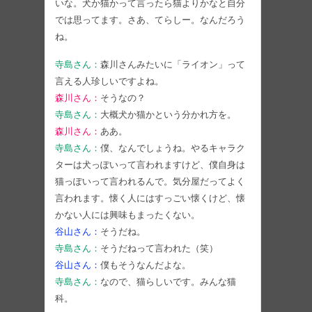
いな。犬か猫かって言ったら猫よりかなと自分
では思ってます。さあ、てらしー。なんだろう
ね。
寺島さん：
森川さんみたいに「ライオン」って
言える人珍しいですよね。
森川さん：
そうなの？
寺島さん：
大概犬か猫かという分かれ方を。
森川さん：
ああ。
寺島さん：
僕、なんでしょうね。やるキャラク
ターは犬っぽいって言われますけど、僕自身は
猫っぽいって言われるんで。気分屋だってよく
言われます。懐く人にはすっごい懐くけど、懐
かない人には興味もまったくない。
谷山さん：
そうだね。
寺島さん：
そうだねって言われた（笑）
谷山さん：
僕もそうなんだよな。
寺島さん：
なので、猫らしいです。みんな猫
科。