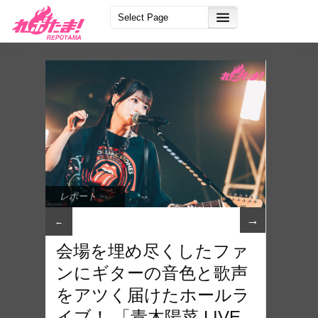
レポート
→
←
会場を埋め尽くしたファ
ンにギターの音色と歌声
をアツく届けたホールラ
イブ！ 「青木陽菜 LIVE