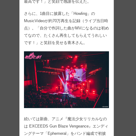
最高です！」と笑顔で感謝を伝えた。
さらに、1曲目に披露した「Howling」の
MusicVideoが約70万再生を記録（ライブ当日時
点）。「自分で作詞した曲がMVになるのは初め
てなので、たくさん再生してもらえてうれしい
です！」と笑顔を見せる青木さん。
続いては新曲、アニメ『魔法少女リリカルなの
は EXCEEDS Gun Blaze Vengeance』エンディ
ングテーマ「Ephemeral」をバンド編成で初披