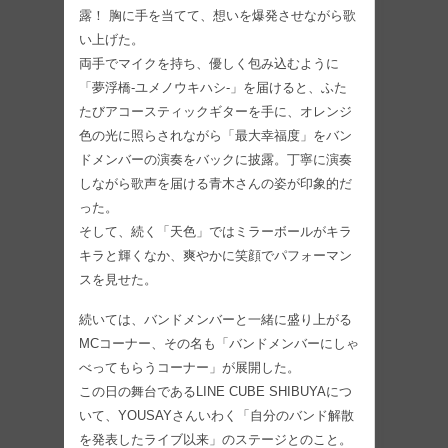
露！ 胸に手を当てて、想いを爆発させながら歌
い上げた。
両手でマイクを持ち、優しく包み込むように
「夢浮橋-ユメノウキハシ-」を届けると、ふた
たびアコースティックギターを手に、オレンジ
色の光に照らされながら「最大幸福度」をバン
ドメンバーの演奏をバックに披露。丁寧に演奏
しながら歌声を届ける青木さんの姿が印象的だ
った。
そして、続く「天色」ではミラーボールがキラ
キラと輝くなか、爽やかに笑顔でパフォーマン
スを見せた。
続いては、バンドメンバーと一緒に盛り上がる
MCコーナー、その名も「バンドメンバーにしゃ
べってもらうコーナー」が展開した。
この日の舞台であるLINE CUBE SHIBUYAにつ
いて、YOUSAYさんいわく「自分のバンド解散
を発表したライブ以来」のステージとのこと。