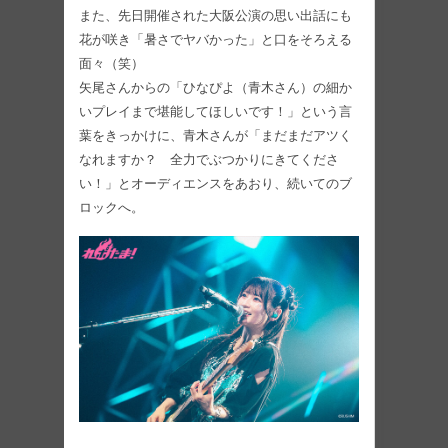
また、先日開催された大阪公演の思い出話にも
花が咲き「暑さでヤバかった」と口をそろえる
面々（笑）
矢尾さんからの「ひなぴよ（青木さん）の細か
いプレイまで堪能してほしいです！」という言
葉をきっかけに、青木さんが「まだまだアツく
なれますか？ 全力でぶつかりにきてくださ
い！」とオーディエンスをあおり、続いてのブ
ロックへ。