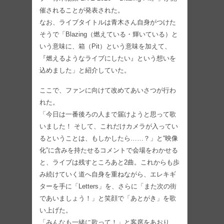
催されることが発表された。
なお、ライブタイトルは青木さん自身がつけた
そうで「Blazing（燃えている・輝いている）と
いう意味に、箱（Pit）という意味を加えて、
『燃えるようなライブにしたい』という想いを
込めました」と紹介していた。
ここで、ファンに向けて改めてあいさつが行わ
れた。
「今日は一番後ろの人まで届けようと思って歌
いました！ そして、これだけカメラが入ってい
るということは、もしかしたら……？」と“映像
化”に含みを持たせるコメントで会場をわかせる
と、ライブは残すところあと2曲。これからも歩
み続けていく道へ自身を重ねながら、エレキギ
ターを手に「Letters」を、さらに「また次の街
であいましょう！」と笑顔で「あとがき」を歌
い上げた。
「みんなも一緒に歌って！」と客席をあおり、