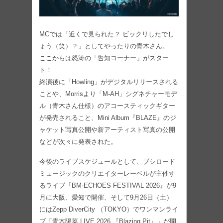
MCでは「近くで見られた？ ビックリしたでし
ょう（笑）？」としてやったりの青木さん。
ここからは怒涛の「告知コーナー」がスター
ト！
終演後に「Howling」がデジタルリリースされる
ことや、Morrisより「M-AH」シグネチャーモデ
ル（青木さん仕様）のアコースティックギター
が発売されること、Mini Album『BLAZE』のジ
ャケット写真公開や新アーティスト写真の公開
などが次々に発表された。
今後のライブスケジュールとして、ブシロード
ミュージックのクリエイターレーベルが主催す
るライブ『BM-ECHOES FESTIVAL 2026』が9
月に大阪、愛知で開催、そして9月26日（土）
にはZepp DiverCity （TOKYO）でワンマンライ
ブ「青木陽菜 LIVE 2026 『Blazing Pit』」が開