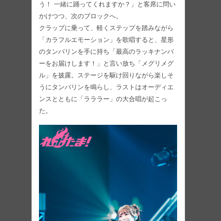
う！ 一緒に踊ってくれますか？」と客席に問い
かけつつ、次のブロックへ。
クラップに乗って、軽くステップを踏みながら
「カラフルエモーション」を歌唱すると、星形
のタンバリンを手に持ち「最高のラッキナンバ
ーをお届けします！」と言い放ち「メグリメグ
ル」を披露。ステージを駆け回りながら楽しそ
うにタンバリンを鳴らし、ラストはオーディエ
ンスとともに「ラララー」の大合唱が起こっ
た。