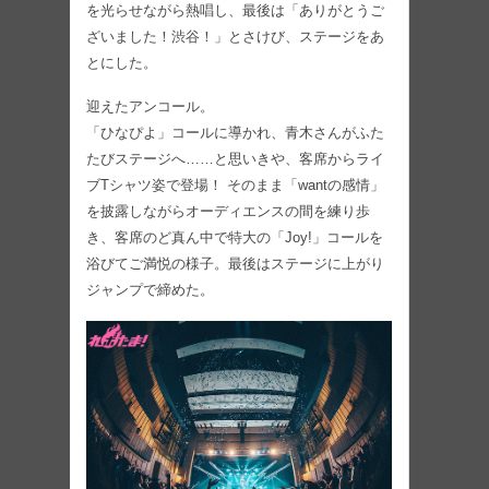
を光らせながら熱唱し、最後は「ありがとうご
ざいました！渋谷！」とさけび、ステージをあ
とにした。
迎えたアンコール。
「ひなぴよ」コールに導かれ、青木さんがふた
たびステージへ……と思いきや、客席からライ
ブTシャツ姿で登場！ そのまま「wantの感情」
を披露しながらオーディエンスの間を練り歩
き、客席のど真ん中で特大の「Joy!」コールを
浴びてご満悦の様子。最後はステージに上がり
ジャンプで締めた。