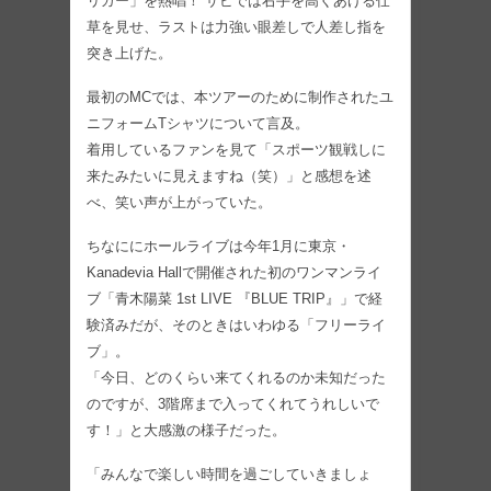
リガー」を熱唱！ サビでは右手を高くあげる仕
草を見せ、ラストは力強い眼差しで人差し指を
突き上げた。
最初のMCでは、本ツアーのために制作されたユ
ニフォームTシャツについて言及。
着用しているファンを見て「スポーツ観戦しに
来たみたいに見えますね（笑）」と感想を述
べ、笑い声が上がっていた。
ちなににホールライブは今年1月に東京・
Kanadevia Hallで開催された初のワンマンライ
ブ「青木陽菜 1st LIVE 『BLUE TRIP』」で経
験済みだが、そのときはいわゆる「フリーライ
ブ」。
「今日、どのくらい来てくれるのか未知だった
のですが、3階席まで入ってくれてうれしいで
す！」と大感激の様子だった。
「みんなで楽しい時間を過ごしていきましょ