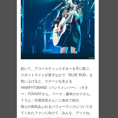
続いて、アコースティックギターを手に取り、
スポットライトが差すなかで「BLUE BUD」を
歌い上げると、ステージを支える
HINAPIYOBAND（バンドメンバー）（ギタ
ー：YOUSAYさん、ベース：藤本ひかりさん、
ドラム：矢尾拓也さん）に改めて紹介。
彼らの熱気あふれるパフォーマンスについてき
てくれたファンに向けて「みんな、アツイね、