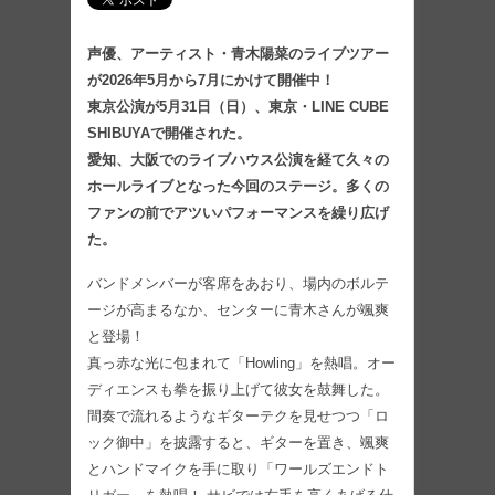
声優、アーティスト・青木陽菜のライブツアー
が2026年5月から7月にかけて開催中！
東京公演が5月31日（日）、東京・LINE CUBE
SHIBUYAで開催された。
愛知、大阪でのライブハウス公演を経て久々の
ホールライブとなった今回のステージ。多くの
ファンの前でアツいパフォーマンスを繰り広げ
た。
バンドメンバーが客席をあおり、場内のボルテ
ージが高まるなか、センターに青木さんが颯爽
と登場！
真っ赤な光に包まれて「Howling」を熱唱。オー
ディエンスも拳を振り上げて彼女を鼓舞した。
間奏で流れるようなギターテクを見せつつ「ロ
ック御中」を披露すると、ギターを置き、颯爽
とハンドマイクを手に取り「ワールズエンドト