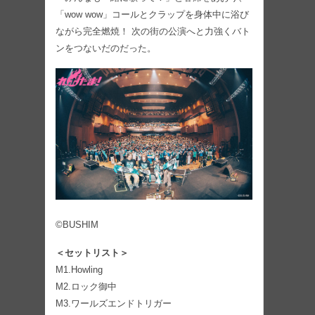
「wow wow」コールとクラップを身体中に浴び
ながら完全燃焼！ 次の街の公演へと力強くバト
ンをつないだのだった。
©BUSHIM
＜セットリスト＞
M1.Howling
M2.ロック御中
M3.ワールズエンドトリガー