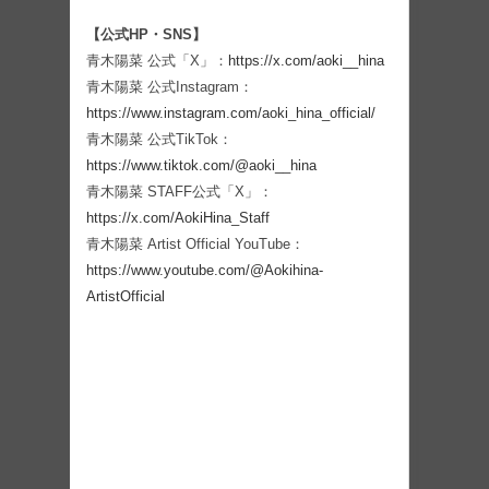
【公式HP・SNS】
青木陽菜 公式「X」：
https://x.com/aoki__hina
青木陽菜 公式Instagram：
https://www.instagram.com/aoki_hina_official/
青木陽菜 公式TikTok：
https://www.tiktok.com/@aoki__hina
青木陽菜 STAFF公式「X」：
https://x.com/AokiHina_Staff
青木陽菜 Artist Official YouTube：
https://www.youtube.com/@Aokihina-
ArtistOfficial