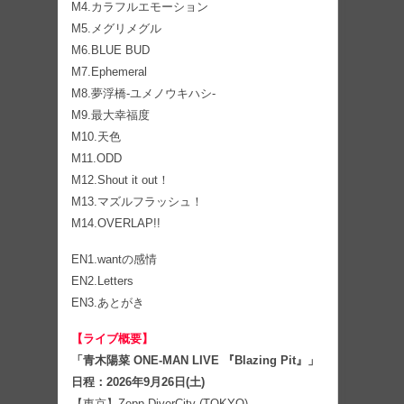
M4.カラフルエモーション
M5.メグリメグル
M6.BLUE BUD
M7.Ephemeral
M8.夢浮橋-ユメノウキハシ-
M9.最大幸福度
M10.天色
M11.ODD
M12.Shout it out！
M13.マズルフラッシュ！
M14.OVERLAP!!
EN1.wantの感情
EN2.Letters
EN3.あとがき
【ライブ概要】
「青木陽菜 ONE-MAN LIVE 『Blazing Pit』」
日程：2026年9月26日(土)
【東京】Zepp DiverCity (TOKYO)