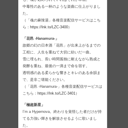
中毒性のある一杯のような楽曲に仕上がりまし
た。
（「魂の麻辣湯」各種音楽配信サービスはこち
ら：
https://lnk.to/LZC-3400
）
「花邑 -Hanamura-」
故郷の幻の日本酒「花邑」が出来上がるまでの
工程に、人生を重ねて大切に紡いだ一曲。
雪に埋もれ、長い時間孤独に耐えながら熟成と
発酵を重ね、最後の一滴まで命を宿す。
透明感のある柔らかな響きとキレのある余韻ま
で、是非ご堪能ください。
（「花邑 -Hanamura-」各種音楽配信サービスは
こちら：
https://lnk.to/LZC-3401
）
「極超新星」
I’m a Hypernova。終わりを覚悟した者だけが持
てる力強い輝きを解放させるように歌いまし
た。