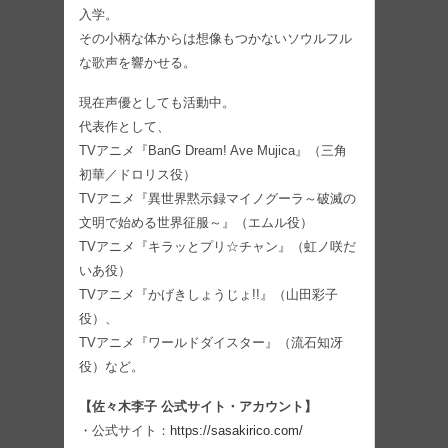
入学。
その小柄な体からは想像もつかないソウルフル
な歌声を響かせる。
現在声優としても活動中。
代表作として、
TVアニメ『BanG Dream! Ave Mujica』（三角
初華／ドロリス役）
TVアニメ『異世界黙示録マイノグーラ～破滅の
文明で始める世界征服～』（エムル役）
TVアニメ『キラッとプリ☆チャン』（虹ノ咲だ
いあ役）
TVアニメ『かげきしょうじょ!!』（山田彩子
役）、
TVアニメ『ワールドダイスター』（流石知冴
役）など。
【佐々木李子 公式サイト・アカウント】
・公式サイト：
https://sasakirico.com/