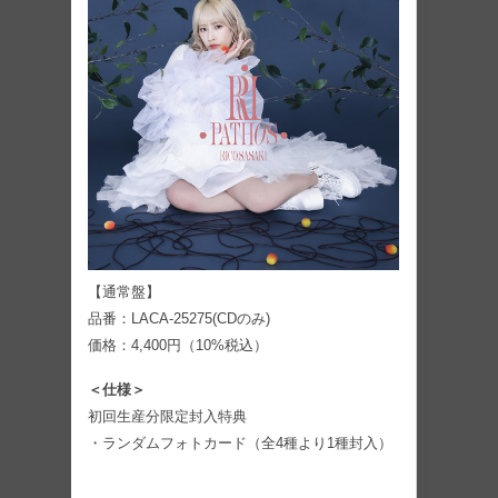
【通常盤】
品番：LACA-25275(CDのみ)
価格：4,400円（10%税込）
＜仕様＞
初回生産分限定封入特典
・ランダムフォトカード（全4種より1種封入）