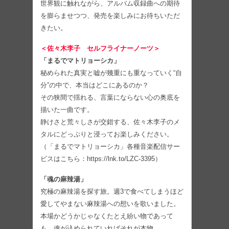
世界観に触れながら、アルバム収録曲への期待
を膨らませつつ、発売を楽しみにお待ちいただ
きたい。
＜佐々木李子 セルフライナーノーツ＞
「まるでマトリョーシカ」
秘められた真実と嘘が幾重にも重なっていく“自
分”の中で、本当はどこにあるのか？
その狭間で揺れる、言葉にならない心の奥底を
描いた一曲です。
静けさと荒々しさが交錯する、佐々木李子のメ
タルにどっぷりと浸ってお楽しみください。
（「まるでマトリョーシカ」各種音楽配信サー
ビスはこちら：https://lnk.to/LZC-3395）
「魂の麻辣湯」
究極の麻辣湯を探す旅。週3で食べてしまうほど
愛してやまない麻辣湯への想いを歌いました。
本場かどうかじゃなくたとえ紛い物であって
も、魂が込められていればそれが本物。