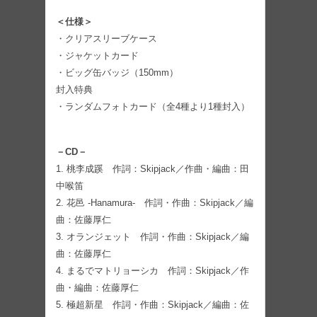
＜仕様＞
・クリアスリーブケース
・ジャケットカード
・ビッグ缶バッジ（150mm）
封入特典
・ランダムフォトカード（全4種より1種封入）
－CD－
1. 桃李成蹊 作詞：Skipjack／作曲・編曲：田
中喉笛
2. 花邑 -Hanamura- 作詞・作曲：Skipjack／編
曲：佐藤厚仁
3. オランジェット 作詞・作曲：Skipjack／編
曲：佐藤厚仁
4. まるでマトリョーシカ 作詞：Skipjack／作
曲・編曲：佐藤厚仁
5. 極超新星 作詞・作曲：Skipjack／編曲：佐