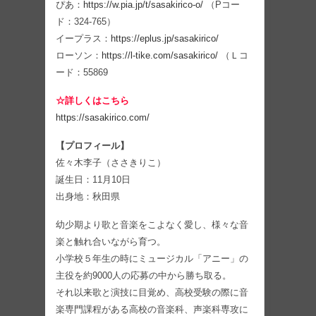
ぴあ：
https://w.pia.jp/t/sasakirico-o/
（Pコー
ド：324-765）
イープラス：
https://eplus.jp/sasakirico/
ローソン：
https://l-tike.com/sasakirico/
（Ｌコ
ード：55869
☆詳しくはこちら
https://sasakirico.com/
【プロフィール】
佐々木李子（ささきりこ）
誕生日：11月10日
出身地：秋田県
幼少期より歌と音楽をこよなく愛し、様々な音
楽と触れ合いながら育つ。
小学校５年生の時にミュージカル「アニー」の
主役を約9000人の応募の中から勝ち取る。
それ以来歌と演技に目覚め、高校受験の際に音
楽専門課程がある高校の音楽科、声楽科専攻に