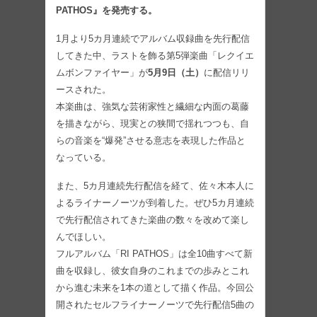
PATHOS』を発売する。
1月より5カ月連続でアルバム収録曲を先行配信
してきた中、ラストを飾る第5弾楽曲「レクイエ
ムボンファイヤー」が
5月9日（土）
に配信リリ
ースされた。
本楽曲は、強気な芸術家性と繊細な内面の葛藤
を描きながら、現実との狭間で揺れつつも、自
らの音楽を“爆発”させる意志を表現した作品と
なっている。
また、5カ月連続先行配信を経て、佐々木本人に
よるライナーノーツが到着した。ぜひ5カ月連続
で先行配信されてきた楽曲の数々を改めて楽し
んでほしい。
フルアルバム「RI PATHOS」は全10曲すべて新
曲を収録し、彼女自身のこれまでの歩みとこれ
から進む未来を1本の道として描く作品。今回公
開されたセルフライナーノーツで先行配信5曲の