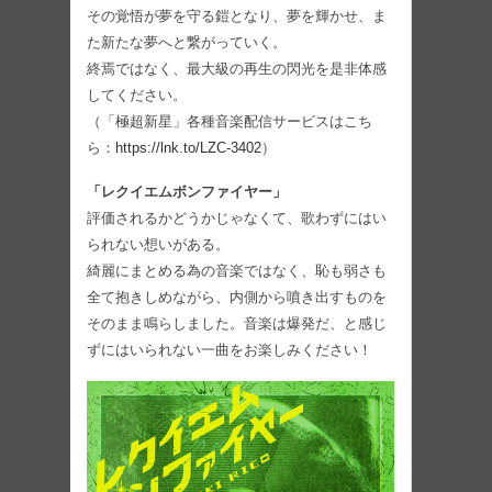
その覚悟が夢を守る鎧となり、夢を輝かせ、ま
た新たな夢へと繋がっていく。
終焉ではなく、最大級の再生の閃光を是非体感
してください。
（「極超新星」各種音楽配信サービスはこち
ら：
https://lnk.to/LZC-3402
）
「レクイエムボンファイヤー」
評価されるかどうかじゃなくて、歌わずにはい
られない想いがある。
綺麗にまとめる為の音楽ではなく、恥も弱さも
全て抱きしめながら、内側から噴き出すものを
そのまま鳴らしました。音楽は爆発だ、と感じ
ずにはいられない一曲をお楽しみください！