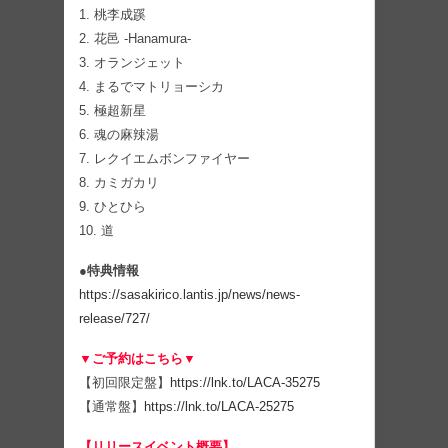
1. 桃李成蹊
2. 花邑 -Hanamura-
3. オランジェット
4. まるでマトリョーシカ
5. 極超新星
6. 魂の麻辣湯
7. レクイエムボンファイヤー
8. カミガカリ
9. ひとひら
10. 道
●特典情報
https://sasakirico.lantis.jp/news/news-
release/727/
▼ご予約はこちら▼
【初回限定盤】
https://lnk.to/LACA-35275
【通常盤】
https://lnk.to/LACA-25275
【リリースイベント概要】