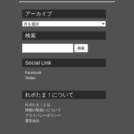
アーカイブ
ア
ー
カ
検索
イ
ブ
検
索:
Social Link
Facebook
Twitter
れポたま！について
れポたま！とは
情報の取扱いについて
プライバシーポリシー
運営会社