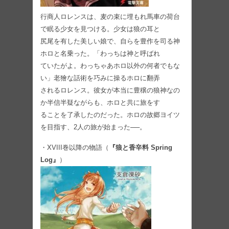
行商人ロレンスは、⻨の束に埋もれ馬車の荷台
で眠る少女を見つける。少女は狼の耳と
尻尾を有した美しい娘で、自らを豊作を司る神
ホロと名乗った。「わっちは神と呼ばれ
ていたがよ。わっちゃあホロ以外の何者でもな
い」老獪な話術を巧みに操るホロに翻弄
されるロレンス。彼女が本当に豊穣の狼神なの
か半信半疑ながらも、ホロと共に旅をす
ることを了承したのだった。ホロの故郷ヨイツ
を目指す、2人の旅が始まった──。
・XVIII巻以降の物語（
『狼と香辛料 Spring
Log』
）