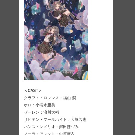
＜CAST＞
クラフト・ロレンス：福山 潤
ホロ：小清水亜美
ゼーレン：浪川大輔
リヒテン・マールハイト：大塚芳忠
ハンス・レメリオ：郷田ほづみ
ノーラ・アレント：中原麻衣