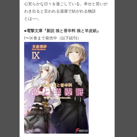
心安らかな日々を過ごしている。幸せと笑いが
わき出ると言われる湯屋で紡がれる物語
とは──。
■電撃文庫『新説 狼と香辛料 狼と羊皮紙』
I〜Ⅸ巻まで発売中（以下続刊）