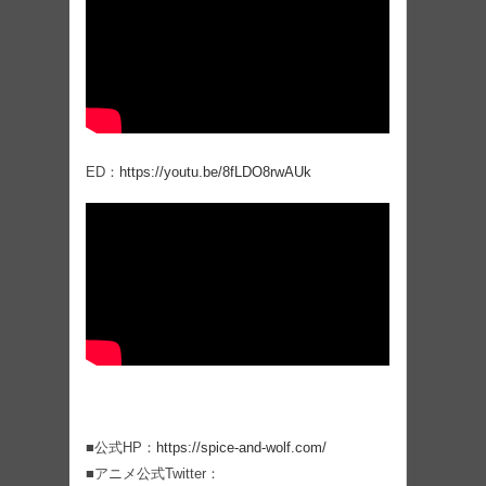
ED：
https://youtu.be/8fLDO8rwAUk
■公式HP：
https://spice-and-wolf.com/
■アニメ公式Twitter：