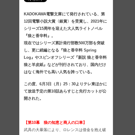
KADOKAWA電撃文庫にて発行されている、第
12回電撃小説大賞〈銀賞〉を受賞し、2021年に
シリーズ15周年を迎えた大人気ライトノベル
『狼と香辛料』。
現在ではシリーズ累計発行部数500万部を突破
し、更に続編となる『狼と香辛料 Spring
Log』やスピンオフシリーズ『新説 狼と香辛料
狼と羊皮紙』などが刊行されており、国内だけ
はなく海外でも高い人気を誇っている。
この度、6月3日（月）25：30よりテレ東ほかに
て放送予定の第10話あらすじと先行カットが公
開された。
【第10幕 狼の知恵と商人の口車】
武具の大暴落により、ロレンスは借金を抱え破