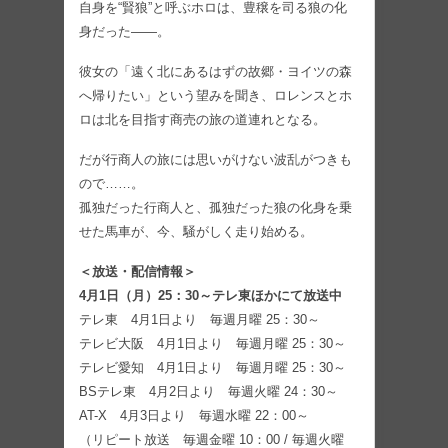
自身を“賢狼”と呼ぶホロは、豊穣を司る狼の化
身だった――。
彼女の「遠く北にあるはずの故郷・ヨイツの森
へ帰りたい」という望みを聞き、ロレンスとホ
ロは北を目指す商売の旅の道連れとなる。
だが行商人の旅には思いがけない波乱がつきも
ので……。
孤独だった行商人と、孤独だった狼の化身を乗
せた馬車が、今、騒がしく走り始める。
＜放送・配信情報＞
4月1日（月）25：30～テレ東ほかにて放送中
テレ東 4月1日より 毎週月曜 25：30～
テレビ大阪 4月1日より 毎週月曜 25：30～
テレビ愛知 4月1日より 毎週月曜 25：30～
BSテレ東 4月2日より 毎週火曜 24：30～
AT-X 4月3日より 毎週水曜 22：00～
（リピート放送 毎週金曜 10：00 / 毎週火曜