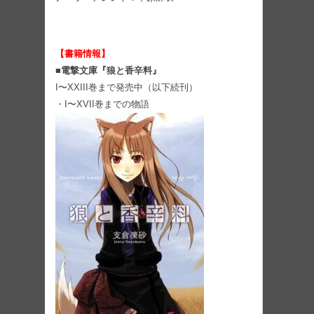
【書籍情報】
■電撃文庫『狼と香辛料』
I〜XXIII巻まで発売中（以下続刊）
・I〜XVII巻までの物語