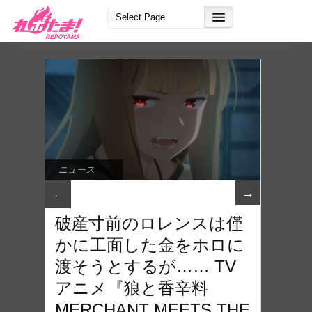
ニュース
→
←
破産寸前のロレンスは僅
かに工面した金をホロに
渡そうとするが…… TV
アニメ『狼と香辛料
MERCHANT MEETS THE