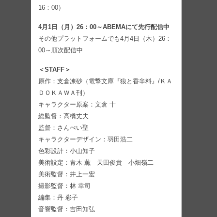
16：00）
4月1日（月）26：00～ABEMAにて先行配信中
その他プラットフォームでも4月4日（木）26：
00～順次配信中
＜STAFF＞
原作：支倉凍砂（電撃文庫『狼と香辛料』/ＫＡ
ＤＯＫＡＷＡ刊）
キャラクター原案：文倉 十
総監督：高橋丈夫
監督：さんぺい聖
キャラクターデザイン：羽田浩二
色彩設計：小山知子
美術設定：青木 薫 天田俊貴 小畑嶺二
美術監督：井上一宏
撮影監督：林 幸司
編集：丹 彩子
音響監督：吉田知弘