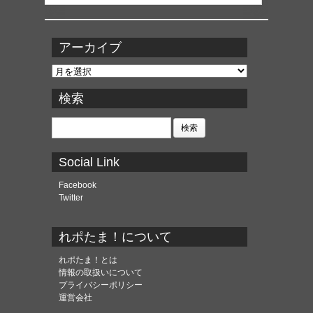
アーカイブ
ア
ー
カ
検索
イ
ブ
検
索:
Social Link
Facebook
Twitter
れポたま！について
れポたま！とは
情報の取扱いについて
プライバシーポリシー
運営会社