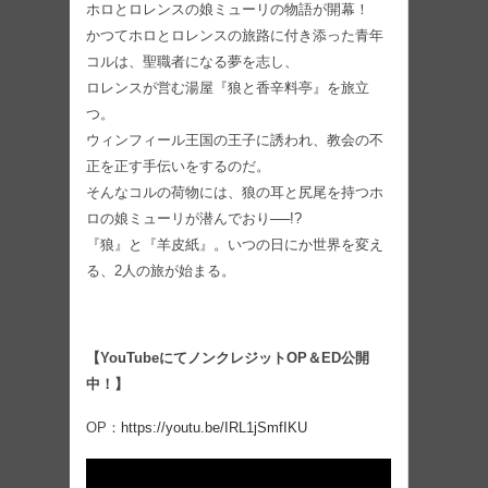
ホロとロレンスの娘ミューリの物語が開幕！
かつてホロとロレンスの旅路に付き添った⻘年
コルは、聖職者になる夢を志し、
ロレンスが営む湯屋『狼と香辛料亭』を旅立
つ。
ウィンフィール王国の王子に誘われ、教会の不
正を正す手伝いをするのだ。
そんなコルの荷物には、狼の耳と尻尾を持つホ
ロの娘ミューリが潜んでおり──!?
『狼』と『羊皮紙』。いつの日にか世界を変え
る、2人の旅が始まる。
【YouTubeにてノンクレジットOP＆ED公開
中！】
OP：
https://youtu.be/IRL1jSmfIKU