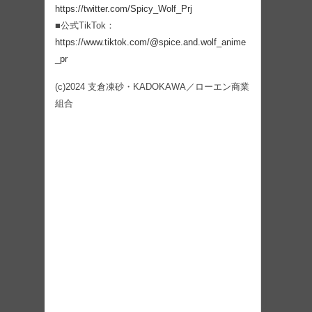
https://twitter.com/Spicy_Wolf_Prj
■公式TikTok：
https://www.tiktok.com/@spice.and.wolf_anime
_pr
(c)2024 支倉凍砂・KADOKAWA／ローエン商業
組合