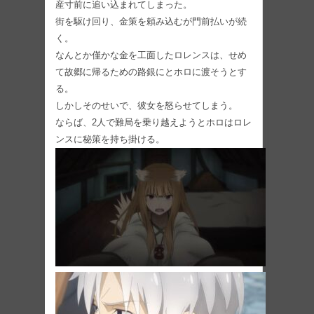
産寸前に追い込まれてしまった。
街を駆け回り、金策を頼み込むが門前払いが続
く。
なんとか僅かな金を工面したロレンスは、せめ
て故郷に帰るための路銀にとホロに渡そうとす
る。
しかしそのせいで、彼女を怒らせてしまう。
ならば、2人で難局を乗り越えようとホロはロレ
ンスに秘策を持ち掛ける。