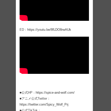
ED：
https://youtu.be/8fLDO8rwAUk
■公式HP：
https://spice-and-wolf.com/
■アニメ公式Twitter：
https://twitter.com/Spicy_Wolf_Prj
■公式TikTok：