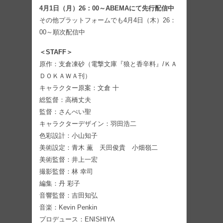
4月1日（月）26：00～ABEMAにて先行配信中
その他プラットフォームでも4月4日（木）26：
00～順次配信中
＜STAFF＞
原作：支倉凍砂（電撃文庫『狼と香辛料』/ＫＡ
ＤＯＫＡＷＡ刊）
キャラクター原案：文倉 十
総監督：高橋丈夫
監督：さんぺい聖
キャラクターデザイン：羽田浩二
色彩設計：小山知子
美術設定：青木 薫 天田俊貴 小畑嶺二
美術監督：井上一宏
撮影監督：林 幸司
編集：丹 彩子
音響監督：吉田知弘
音楽：Kevin Penkin
プロデュース：ENISHIYA