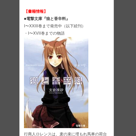
【書籍情報】
■電撃文庫『狼と香辛料』
I〜XXIII巻まで発売中（以下続刊）
・I〜XVII巻までの物語
行商人ロレンスは、⻨の束に埋もれ馬車の荷台