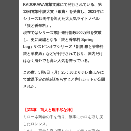
KADOKAWA電撃文庫にて発行されている、第
12回電撃小説大賞〈銀賞〉を受賞し、2021年に
シリーズ15周年を迎えた大人気ライトノベル
『狼と香辛料』。
現在ではシリーズ累計発行部数500万部を突破
し、更に続編となる『狼と香辛料 Spring
Log』やスピンオフシリーズ『新説 狼と香辛料
狼と羊皮紙』などが刊行されており、国内だけ
はなく海外でも高い人気を誇っている。
この度、5月6日（月）25：30よりテレ東ほかに
て放送予定の第6話あらすじと先行カットが公開
された。
【第6幕 商人と理不尽な神】
ミローネ商会の手を借り、無事にホロを取り戻
したロレンス。
しかし、再会を喜ぶ間もなく、メディオ商会に