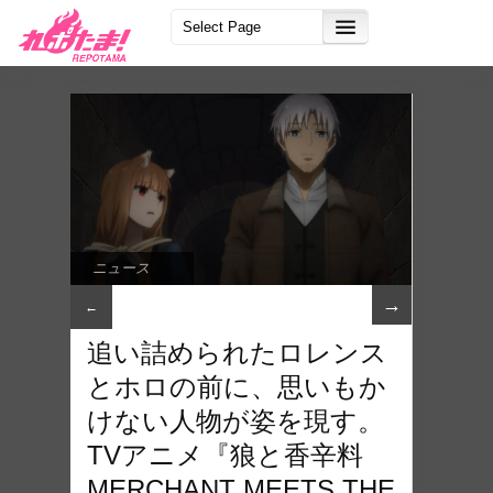
ニュース
→
←
追い詰められたロレンス
とホロの前に、思いもか
けない人物が姿を現す。
TVアニメ『狼と香辛料
MERCHANT MEETS THE