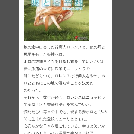
旅の途中出会った行商人ロレンスと、狼の耳と
尻尾を有した狼神ホロ。
ホロの故郷ヨイツを目指し旅をしていた2人は、
⻑い旅路の果てに温泉街ニョッヒラの
町にたどりつく。ロレンスは行商人をやめ、ホ
ロとともにこの地で暮らすことを決めた
のだった。
それから十数年が経ち、ロレンスはニョッヒラ
で湯屋『狼と香辛料亭』を営んでいた。
慌ただしい毎日の中でも、愛する妻ホロと2人の
間に生まれた愛娘ミューリとともに、
心安らかな日々を過ごしている。幸せと笑いが
わき出ると言われる湯屋で紡がれる物語