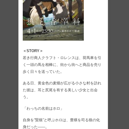
＜STORY＞
若き行商人クラフト・ロレンスは、荷馬車を引
く一頭の馬を相棒に、街から街へと商品を売り
歩く日々を送っていた。
ある日、黄金色の麦畑が広がる小さな村を訪れ
た彼は、耳と尻尾を有する美しい少女と出会
う。
「わっちの名前はホロ」
自身を“賢狼”と呼ぶホロは、豊穣を司る狼の化
身だった――。