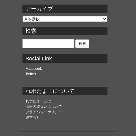
アーカイブ
ア
ー
カ
検索
イ
ブ
検
索:
Social Link
Facebook
Twitter
れポたま！について
れポたま！とは
情報の取扱いについて
プライバシーポリシー
運営会社