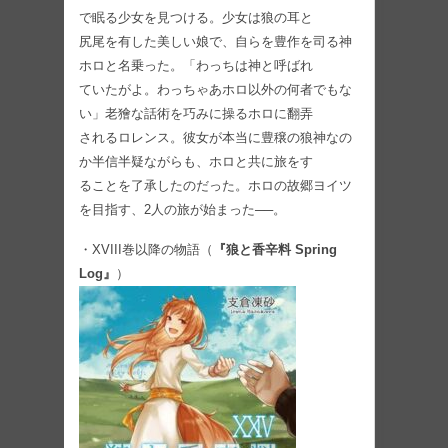
で眠る少女を見つける。少女は狼の耳と
尻尾を有した美しい娘で、自らを豊作を司る神
ホロと名乗った。「わっちは神と呼ばれ
ていたがよ。わっちゃあホロ以外の何者でもな
い」老獪な話術を巧みに操るホロに翻弄
されるロレンス。彼女が本当に豊穣の狼神なの
か半信半疑ながらも、ホロと共に旅をす
ることを了承したのだった。ホロの故郷ヨイツ
を目指す、2人の旅が始まった──。
・XVIII巻以降の物語（
『狼と香辛料 Spring
Log』
）