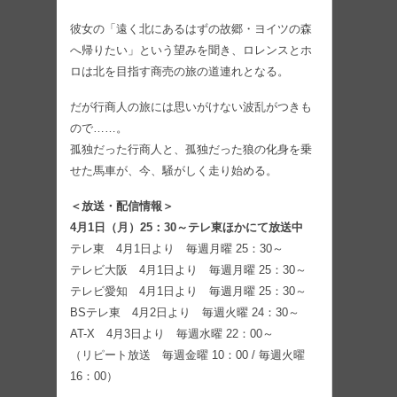
彼女の「遠く北にあるはずの故郷・ヨイツの森
へ帰りたい」という望みを聞き、ロレンスとホ
ロは北を目指す商売の旅の道連れとなる。
だが行商人の旅には思いがけない波乱がつきも
ので……。
孤独だった行商人と、孤独だった狼の化身を乗
せた馬車が、今、騒がしく走り始める。
＜放送・配信情報＞
4月1日（月）25：30～テレ東ほかにて放送中
テレ東 4月1日より 毎週月曜 25：30～
テレビ大阪 4月1日より 毎週月曜 25：30～
テレビ愛知 4月1日より 毎週月曜 25：30～
BSテレ東 4月2日より 毎週火曜 24：30～
AT-X 4月3日より 毎週水曜 22：00～
（リピート放送 毎週金曜 10：00 / 毎週火曜
16：00）