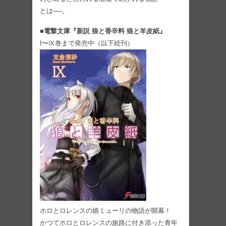
とは──。
■電撃文庫『新説 狼と香辛料 狼と羊皮紙』
I〜Ⅸ巻まで発売中（以下続刊）
ホロとロレンスの娘ミューリの物語が開幕！
かつてホロとロレンスの旅路に付き添った⻘年