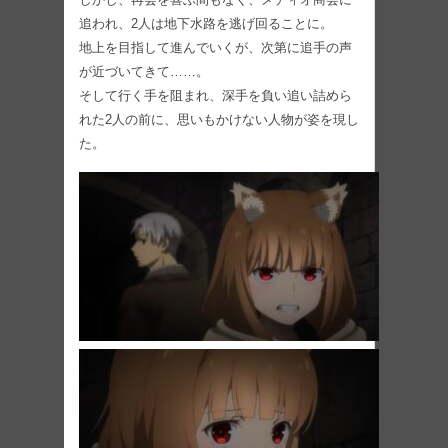
追われ、2人は地下水路を逃げ回ることに。
地上を目指して進んでいくが、次第に追手の声
が近づいてきて……。
そして行く手を阻まれ、深手を負い追い詰めら
れた2人の前に、思いもかけない人物が姿を現し
た。