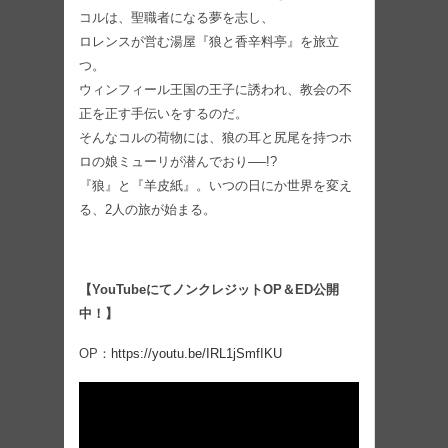
コルは、聖職者になる夢を志し、
ロレンスが営む湯屋『狼と香辛料亭』を旅立
つ。
ウィンフィール王国の王子に誘われ、教会の不
正を正す手伝いをするのだ。
そんなコルの荷物には、狼の耳と尻尾を持つホ
ロの娘ミューリが潜んでおり──!?
『狼』と『羊皮紙』。いつの日にか世界を変え
る、2人の旅が始まる。
【YouTubeにてノンクレジットOP＆ED公開
中！】
OP：
https://youtu.be/IRL1jSmfIKU