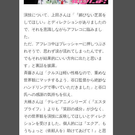
演技について、上田さんは「『媚びない芝居を
してほしい』とディレクションがありましたの
で、それを意識しながらアフレコに臨みまし
た。
ただ、アフレコ中はプレッシャーに押しつぶさ
れそうで、思わず涙が流れてしまったんです。
でもそれが結果的にいい方向に出たと思いま
す」と裏話を披露。
斉藤さんは「クルスは軽い性格なので、重めな
世界観にマッチするよう、谷口監督から絶妙な
ハンドリングで導いていただきました」と谷口
氏への感謝の気持ちを伝え、
大橋さんは「テレビアニメシリーズ（『エスタ
ブライフ』）よりも『笑顔の成分』が少なく、
その世界観を演技に反映してほしいとディレク
ションを受けました。個人的には『エクア、も
うちょっと（依頼人を）助けてあげて！』と思