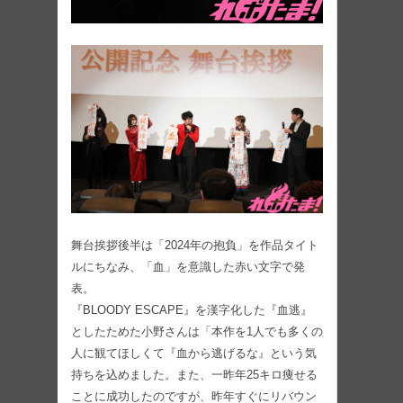
舞台挨拶後半は「2024年の抱負」を作品タイト
ルにちなみ、「血」を意識した赤い文字で発
表。
『BLOODY ESCAPE』を漢字化した『血逃』
としたためた小野さんは「本作を1人でも多くの
人に観てほしくて『血から逃げるな』という気
持ちを込めました。また、一昨年25キロ痩せる
ことに成功したのですが、昨年すぐにリバウン