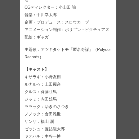
CGディレクター：小山田 諭
音楽：中川幸太郎
企画・プロデュース：スロウカーブ
アニメーション制作：ポリゴン・ピクチュアズ
配給：ギャガ
主題歌：アツキタケトモ「匿名奇謀」（Polydor
Records）
【キャスト】
キサラギ：小野友樹
ルナルゥ：上田麗奈
クルス：斉藤壮馬
ジャミ：内田雄馬
ララック：ゆきのさつき
ノノック：倉田雅世
ザンザ：福山 潤
ゼッシュ：置鮎龍太郎
ヤオハチ：中谷一博