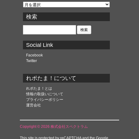
ア
ー
カ
検索
イ
ブ
検
索:
Social Link
Facebook
Twitter
れポたま！について
れポたま！とは
情報の取扱いについて
プライバシーポリシー
運営会社
Copyright © 2026 株式会社スペクトラム
This site is protected by reCAPTCHA and the Google