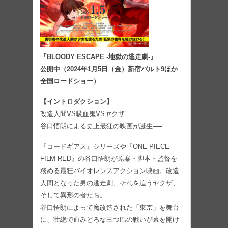
『BLOODY ESCAPE -地獄の逃走劇-』
公開中（2024年1月5日（金）新宿バルト9ほか
全国ロードショー）
【イントロダクション】
改造人間VS吸血鬼VSヤクザ
谷口悟朗による史上最狂の映画が誕生──
『コードギアス』シリーズや『ONE PIECE
FILM RED』の谷口悟朗が原案・脚本・監督を
務める最狂バイオレンスアクション映画。改造
人間となった男の逃走劇、それを追うヤクザ、
そして異形の者たち。
谷口悟朗によって魔改造された「東京」を舞台
に、壮絶で血みどろな三つ巴の戦いが幕を開け