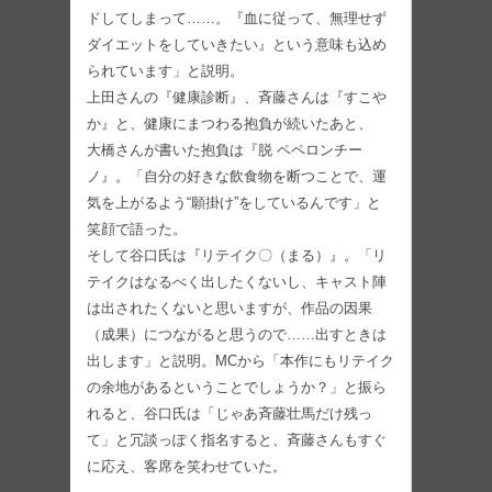
ドしてしまって……。『血に従って、無理せず
ダイエットをしていきたい』という意味も込め
られています」と説明。
上田さんの『健康診断』、斉藤さんは『すこや
か』と、健康にまつわる抱負が続いたあと、
大橋さんが書いた抱負は『脱 ペペロンチー
ノ』。「自分の好きな飲食物を断つことで、運
気を上がるよう“願掛け”をしているんです」と
笑顔で語った。
そして谷口氏は『リテイク〇（まる）』。「リ
テイクはなるべく出したくないし、キャスト陣
は出されたくないと思いますが、作品の因果
（成果）につながると思うので……出すときは
出します」と説明。MCから「本作にもリテイク
の余地があるということでしょうか？」と振ら
れると、谷口氏は「じゃあ斉藤壮馬だけ残っ
て」と冗談っぽく指名すると、斉藤さんもすぐ
に応え、客席を笑わせていた。