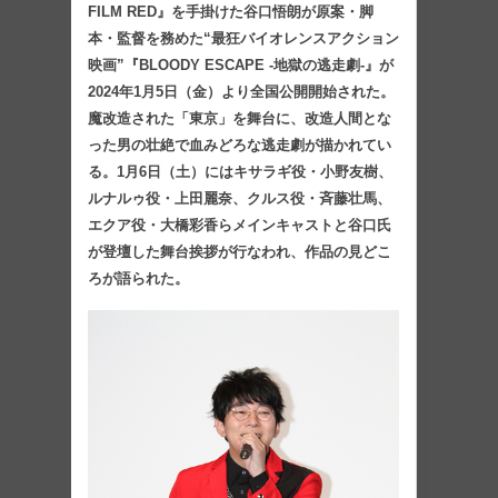
FILM RED』を手掛けた谷口悟朗が原案・脚
本・監督を務めた“最狂バイオレンスアクション
映画”『BLOODY ESCAPE -地獄の逃走劇-』が
2024年1月5日（金）より全国公開開始された。
魔改造された「東京」を舞台に、改造人間とな
った男の壮絶で血みどろな逃走劇が描かれてい
る。1月6日（土）にはキサラギ役・小野友樹、
ルナルゥ役・上田麗奈、クルス役・斉藤壮馬、
エクア役・大橋彩香らメインキャストと谷口氏
が登壇した舞台挨拶が行なわれ、作品の見どこ
ろが語られた。