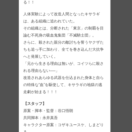
る！！
人体実験によって改造人間となったキサラギ
は、ある組織に追われていた。
その組織とは、分断された「東京」の制覇を目
論む不死身の吸血鬼集団「不滅騎士団」。
さらに、殺された親分の敵討ちを誓うヤクザた
ちも追っ手に加わり、全てを巻き込んだ大抗争
へと発展していく。
「元から生きる理由は無いが、コイツらに殺さ
れる理由もない──」
改造されあらゆる武器を仕込まれた身体と自ら
の特殊な“血”を駆使して、キサラギの地獄の逃
走劇が始まる！！！
【スタッフ】
原案・脚本・監督：谷口悟朗
共同脚本：永井真吾
キャラクター原案：コザキユースケ、しまどり
る