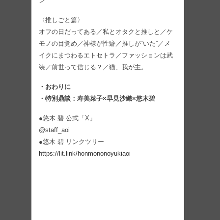
ン
〈推しごと篇〉
オフの日だってある／私とオタクと推しと／ケ
モノの目覚め／神様が性癖／推しが“いた”／メ
イクにまつわるエトセトラ／ファッションは武
装／前世って信じる？／猫、我が主。
・おわりに
・特別鼎談：寿美菜子×早見沙織×悠木碧
●悠木 碧 公式「X」
@staff_aoi
●悠木 碧 リンクツリー
https://lit.link/honmononoyukiaoi