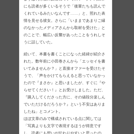
にも読者が多くいるそうで「後輩たちも読んで
くれているみたいなんです……」と、照れた表
情を見せる彼女。さらに「いままであまりご縁
のなかったメディアさんから取材を受けた」と
のことで、幅広い反響があったことをうれしそ
うに話していた。
続いて、本書を書くことになった経緯が紹介さ
れた。数年前に小田巻さんから「エッセイを書
いてみませんか？」と直接オファーを受けたそ
うで、「声をかけてもらえると思っていなかっ
たので『まさか』と思いましたが、すぐに『や
らせてください！』とお受けしました。ただ、
『購入してくださった方に、その値段分楽しん
でいただけるだろうか？』という不安はありま
したね」とコメント。
ほぼ文章のみで構成されている点に関しては
「写真よりも文字で表現するほうが得意です
し、読者にも想いが伝わりやすいと思ったの