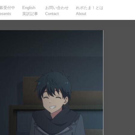
募受付中
English
お問い合わせ
れポたま！とは
esents
英訳記事
Contact
About