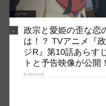
ニュース
政宗と愛姫の歪な恋
←
は！？ TVアニメ『
ジR』第10話あらす
トと予告映像が公開
By, 2023年9月4日