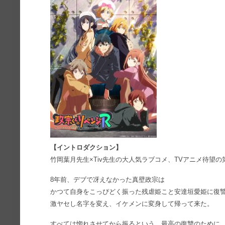
【イントロダクション】
竹岡葉月先生×Tiv先生の大人気ラブコメ、TVアニメ待望の
8年前、デブで冴えなかった真壁政宗は
かつて自身をこっぴどく振った残虐姫こと安達垣愛姫に復
激ヤセし名字を変え、イケメンに変身して帰って来た。
すべては惚れさせてから振るという、最高の復讐のために