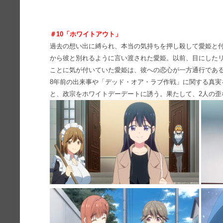
＃10「ホワイトアウト」
過去の想い出に縛られ、本当の気持ちを押し殺して愛姫と
から彼と別れるように言い渡された愛姫。以前、目にした
ことに気が付いていた愛姫は、彼への恋心が一方通行であ
8年前の出来事や「デッド・オア・ラブ作戦」に関する真実
と、政宗をホワイトデーデートに誘う。果たして、2人の歪