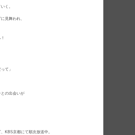
ていく。
グに見舞われ、
へ！
だって」
ンとの出会いが
！
レビ、KBS京都にて順次放送中。