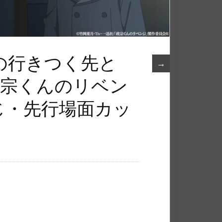
の行きつく先と
→
政宗くんのリベン
じ・先行場面カッ
！