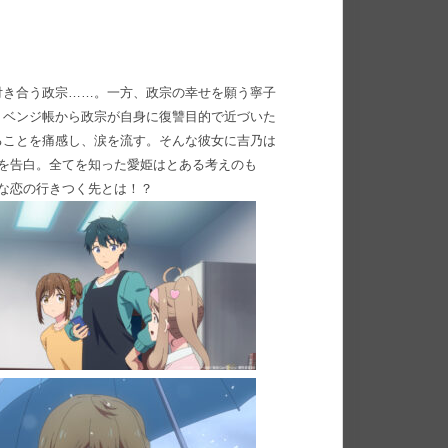
付き合う政宗……。一方、政宗の幸せを願う寧子
リベンジ帳から政宗が自身に復讐目的で近づいた
ることを痛感し、涙を流す。そんな彼女に吉乃は
を告白。全てを知った愛姫はとある考えのも
な恋の行きつく先とは！？