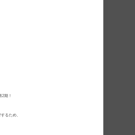
第2期！
讐するため、
。