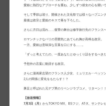
愛姫に熱烈なアプローチを重ね、少しずつ彼女の心を開い
そして季節は巡り、開催された文化祭では様々なハプニン
最後は政宗と愛姫のキスで幕を下ろした。
さらに月日は流れ……復讐の舞台は修学旅行先のフランス
ロマンチックなパリの雰囲気にあてられ胸が高鳴る政宗。
一方、愛姫は意味深な言葉を口にする……。
「ずっと考えてたの、一度あなたとゆっくり話をするべき
予想外の言葉に動揺する政宗。
さらに漫画家志望のフランス人少女、ミュリエル・ベッソ
2人の関係に変化をもたらす！？
豚足と呼ばれた元デブ男のリベンジラブコメ、リターン！
【放送情報】
7月3日（月）
からTOKYO MX、BSフジ、AT-X、サンテ