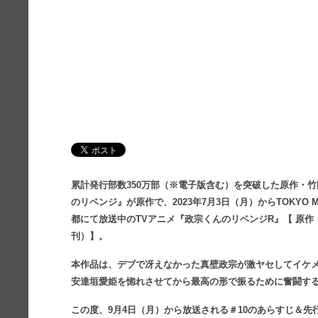
累計発行部数350万部（※電子版含む）を突破した原作・竹
のリベンジ』が原作で、2023年7月3日（月）からTOKYO 
都にて放送中のTVアニメ『政宗くんのリベンジR』【 原作：竹
刊）】。
本作品は、デブで冴えなかった真壁政宗が激ヤセしてイケ
安達垣愛姫を惚れさせてから最高の形で振るために奮闘す
この度、9月4日（月）から放送される＃10のあらすじ＆