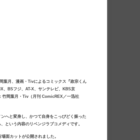
岡葉月、漫画・Tivによるコミックス『政宗くん
MX、BSフジ、AT-X、サンテレビ、KBS京
岡葉月・Tiv（月刊 ComicREX／一迅社
メンへと変身し、かつて自身をこっぴどく振った
る、という内容のリベンジラブコメディです。
先行場面カットが公開されました。