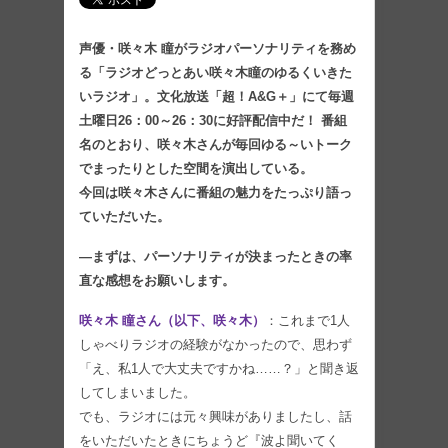
声優・咲々木 瞳がラジオパーソナリティを務め
る「ラジオどっとあい咲々木瞳のゆるくいきた
いラジオ」。文化放送「超！A&G＋」にて毎週
土曜日26：00～26：30に好評配信中だ！ 番組
名のとおり、咲々木さんが毎回ゆる～いトーク
でまったりとした空間を演出している。
今回は咲々木さんに番組の魅力をたっぷり語っ
ていただいた。
―まずは、パーソナリティが決まったときの率
直な感想をお願いします。
咲々木 瞳さん（以下、咲々木）
：これまで1人
しゃべりラジオの経験がなかったので、思わず
「え、私1人で大丈夫ですかね……？」と聞き返
してしまいました。
でも、ラジオには元々興味がありましたし、話
をいただいたときにちょうど『波よ聞いてく