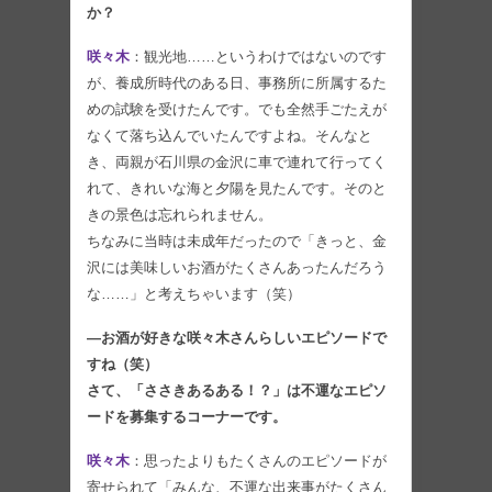
か？
咲々木
：観光地……というわけではないのです
が、養成所時代のある日、事務所に所属するた
めの試験を受けたんです。でも全然手ごたえが
なくて落ち込んでいたんですよね。そんなと
き、両親が石川県の金沢に車で連れて行ってく
れて、きれいな海と夕陽を見たんです。そのと
きの景色は忘れられません。
ちなみに当時は未成年だったので「きっと、金
沢には美味しいお酒がたくさんあったんだろう
な……」と考えちゃいます（笑）
―お酒が好きな咲々木さんらしいエピソードで
すね（笑）
さて、「ささきあるある！？」は不運なエピソ
ードを募集するコーナーです。
咲々木
：思ったよりもたくさんのエピソードが
寄せられて「みんな、不運な出来事がたくさん