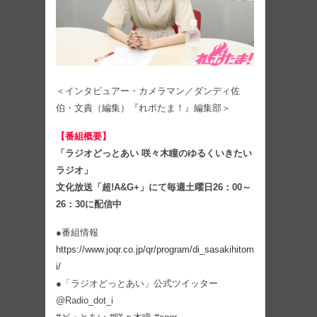
＜インタビュアー・カメラマン／ダンディ佐
伯・文責（編集）『れポたま！』編集部＞
【番組概要】
「ラジオどっとあい 咲々木瞳のゆるくいきたい
ラジオ」
文化放送「超!A&G+」にて毎週土曜日26：00～
26：30に配信中
●番組情報
https://www.joqr.co.jp/qr/program/di_sasakihitom
i/
●「ラジオどっとあい」公式ツイッター
@Radio_dot_i