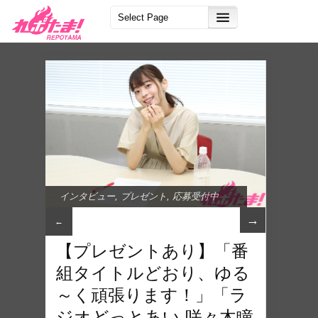
インタビュー
,
プレゼント
,
応募受付中
→
←
【プレゼントあり】「番
組タイトルどおり、ゆる
～く頑張ります！」「ラ
ジオどっとあい 咲々木瞳