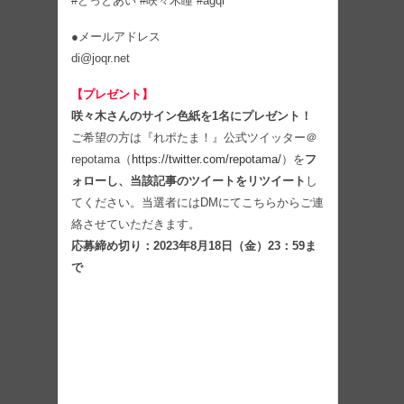
#どっとあい #咲々木瞳 #agqr
●メールアドレス
di@joqr.net
【プレゼント】
咲々木さんのサイン色紙を1名にプレゼント！
ご希望の方は『れポたま！』公式ツイッター＠
repotama（
https://twitter.com/repotama/
）を
フ
ォローし、当該記事のツイートをリツイート
し
てください。当選者にはDMにてこちらからご連
絡させていただきます。
応募締め切り：2023年8月18日（金）23：59ま
で