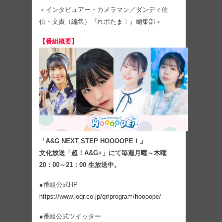
＜インタビュアー・カメラマン／ダンディ佐
伯・文責（編集）『れポたま！』編集部＞
【番組概要】
「A&G NEXT STEP HOOOOPE！」
文化放送「超！A&G+」にて毎週月曜～木曜
20：00～21：00 生放送中。
●番組公式HP
https://www.joqr.co.jp/qr/program/hoooope/
●番組公式ツイッター