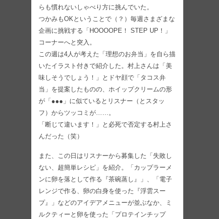
らも慣れないしゃべり方に挑んでいた。
つかみもOKということで（？）毎週さまざまな
企画に挑戦する「HOOOOPE！ STEP UP！」
コーナーへと突入。
この週は4人が考えた「理想のお弁当」を自ら描
いたイラスト付きで紹介した。村上さんは「美
味しそうでしょう！」とドヤ顔で「タコス弁
当」を提案したものの、ホイップクリームの形
が「●●●」に似ているとリスナー（とスタッ
フ）からツッコミが……。
「断じて違います！」と必死で否定する村上さ
んだった（笑）
また、この日はリスナーから募集した「失敗し
ない、超簡単レシピ」を紹介。「カップラーメ
ンに卵を落として作る『茶碗蒸し』」、「電子
レンジで作る、卵の白身を使った『浮雲スー
プ』」などのアイデアメニューが並ぶなか、ミ
ルクティーと卵を使った「プロテインチップ