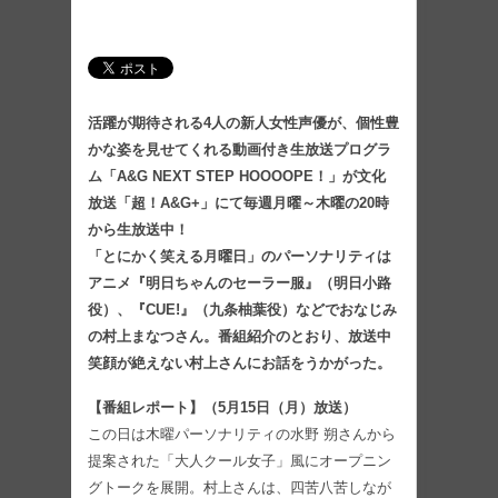
活躍が期待される4人の新人女性声優が、個性豊
かな姿を見せてくれる動画付き生放送プログラ
ム「A&G NEXT STEP HOOOOPE！」が文化
放送「超！A&G+」にて毎週月曜～木曜の20時
から生放送中！
「とにかく笑える月曜日」のパーソナリティは
アニメ『明日ちゃんのセーラー服』（明日小路
役）、『CUE!』（九条柚葉役）などでおなじみ
の村上まなつさん。番組紹介のとおり、放送中
笑顔が絶えない村上さんにお話をうかがった。
【番組レポート】（5月15日（月）放送）
この日は木曜パーソナリティの水野 朔さんから
提案された「大人クール女子」風にオープニン
グトークを展開。村上さんは、四苦八苦しなが