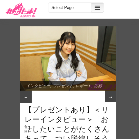
インタビュー
,
プレゼント
,
レポート
,
応募
受付中
→
←
【プレゼントあり】＜リ
レーインタビュー＞「お
話したいことがたくさん
あって、つい脱線しそう