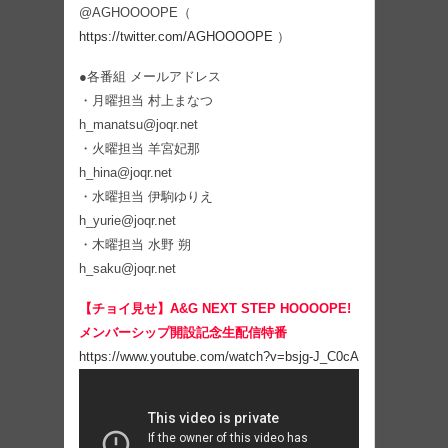
@AGHOOOOPE（
https://twitter.com/AGHOOOOPE
）
●各番組 メールアドレス
・月曜担当 村上まなつ
h_manatsu@joqr.net
・火曜担当 羊宮妃那
h_hina@joqr.net
・水曜担当 伊駒ゆりえ
h_yurie@joqr.net
・木曜担当 水野 朔
h_saku@joqr.net
【チョイ見せ】A&G NEXT STEP HOOOOPE!
メンバーシップ開設記念生配信特番
https://www.youtube.com/watch?v=bsjg-J_C0cA