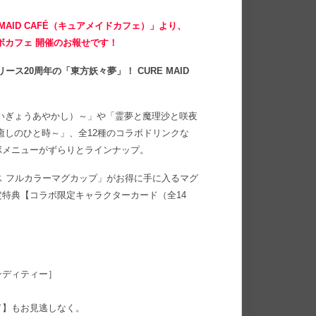
AID CAFÉ（キュアメイドカフェ）」より、
コラボカフェ 開催のお報せです！
ース20周年の「東方妖々夢」！ CURE MAID
いぎょうあやかし）～」や「霊夢と魔理沙と咲夜
癒しのひと時～」、全12種のコラボドリンクな
ボメニューがずらりとラインナップ。
アリス フルカラーマグカップ」がお得に手に入るマグ
特典【コラボ限定キャラクターカード（全14
ンディティー］
ド】もお見逃しなく。