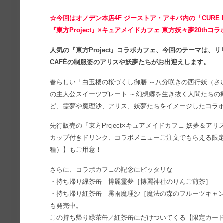
☆今回はオノデン本店4F ジーストア・アキバ内の「CURE M
『東方Project』×キュアメイドカフェ 東方妖々夢20th
人気の『東方Project』コラボカフェ、今回のテーマは、リリ
CAFÉの制服姿のアリスや妖夢たちがお出迎えします。
春らしい「白玉楼の桜づくし御膳 ～八分咲きの西行妖（さ
の主人公スイーツプレート ～幻想郷を生き抜く人間たちの
ど、霊夢や魔理沙、アリス、妖夢たちをイメージしたコラ
先行販売の「東方Project×キュアメイドカフェ 妖夢＆
カップ付きドリンク、コラボメニューご注文でもらえる限定
種）】もご用意！
さらに、コラボカフェの記念にピッタリな
・持ち帰り緑茶缶 博麗霊夢［博麗神社のりんご煎茶］
・持ち帰り紅茶缶 霧雨魔理沙［魔法の森のフルーツキャ
も発売中。
この持ち帰り緑茶缶／紅茶缶にだけついてくる【限定カー