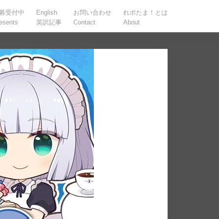
募受付中
English
お問い合わせ
れポたま！とは
esents
英訳記事
Contact
About