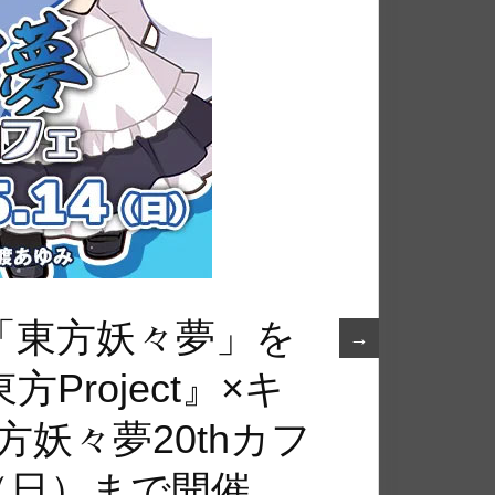
「東方妖々夢」を
→
roject』×キ
妖々夢20thカフ
日（日）まで開催