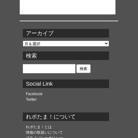
アーカイブ
ア
ー
カ
検索
イ
ブ
検
索:
Social Link
Facebook
Twitter
れポたま！について
れポたま！とは
情報の取扱いについて
プライバシーポリシー