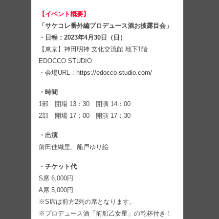
【イベント概要】
「サケコレ番外編プロデュース酒お披露目会」
・日程：2023年4月30日（日）
【東京】神田明神 文化交流館 地下1階
EDOCCO STUDIO
・会場URL：
https://edocco-studio.com/
・時間
1部 開場 13：30 開演 14：00
2部 開場 17：00 開演 17：30
・出演
前田佳織里、船戸ゆり絵
・チケット代
S席 6,000円
A席 5,000円
※S席は前方2列の席となります。
※プロデュース酒「前船乙女星」の乾杯付き！