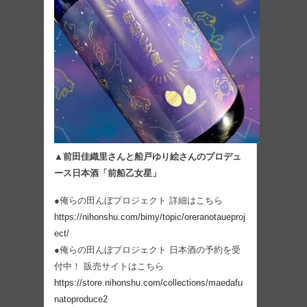
▲前田佳織里さんと船戸ゆり絵さんのプロデュ
ース日本酒「前船乙女星」
●俺らの田んぼプロジェクト 詳細はこちら
https://nihonshu.com/bimy/topic/oreranotaueproj
ect/
●俺らの田んぼプロジェクト 日本酒の予約を受
付中！ 販売サイトはこちら
https://store.nihonshu.com/collections/maedafu
natoproduce2