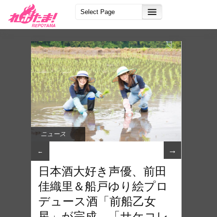
ニュース
→
←
日本酒大好き声優、前田
佳織里＆船戸ゆり絵プロ
デュース酒「前船乙女
星」が完成。「サケコレ