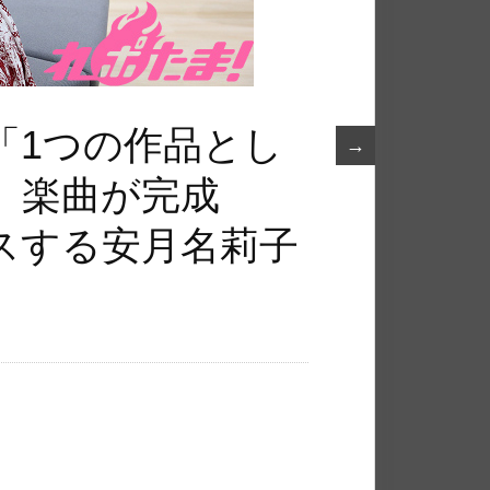
「1つの作品とし
→
」楽曲が完成
スする安月名莉子