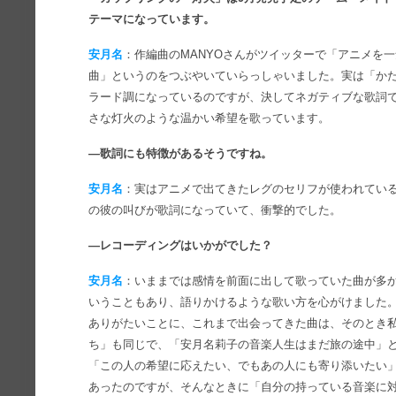
テーマになっています。
安月名
：作編曲のMANYOさんがツイッターで「アニメを
曲」というのをつぶやいていらっしゃいました。実は「か
ラード調になっているのですが、決してネガティブな歌詞
さな灯火のような温かい希望を歌っています。
―歌詞にも特徴があるそうですね。
安月名
：実はアニメで出てきたレグのセリフが使われてい
の彼の叫びが歌詞になっていて、衝撃的でした。
―レコーディングはいかがでした？
安月名
：いままでは感情を前面に出して歌っていた曲が多
いうこともあり、語りかけるような歌い方を心がけました
ありがたいことに、これまで出会ってきた曲は、そのとき
ち」も同じで、「安月名莉子の音楽人生はまだ旅の途中」
「この人の希望に応えたい、でもあの人にも寄り添いたい
あったのですが、そんなときに「自分の持っている音楽に