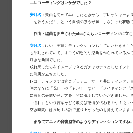
―レコーディングはいかがでした？
安月名
：楽曲を初めて耳にしたときから、プレッシャーよ
曲を歌うんだ！」という自信のほうが勝（まさ）った状態
―作曲・編曲を担当されたebaさんもレコーディングに立
安月名
：はい、実際にディレクションもしていただきました。
も活動されていて、すごく幻想的な楽曲を作られているん
好きな曲調でした。
成れ果てたちをイメージできるガチャガチャとしたイント
に鳥肌が立ちました。
レコーディングでは音楽プロデューサーと共にディレクシ
詞のなかに「呪い」や「もがく」など、『メイドインアビ
に言葉の表情や歌い方を丁寧に説明していただきました。
「憧れ」という言葉をどう歌えば感情が伝わるのか？ とい
空き時間には高尾山の話で盛り上がったのを覚えています
―まるでアニメの音響監督のようなディレクションですね