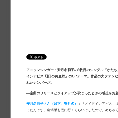
アニソンシンガー・安月名莉子の9枚目のシングル「かたち」
インアビス 烈日の黄金郷』のOPテーマ。作品の大ファン
れたナンバーだ。
―楽曲のリリースとタイアップが決まったときの感想をお
安月名莉子さん（以下、安月名）
：『メイドインアビス』
ったんです。劇場版も観に行くくらいでしたので、めちゃ