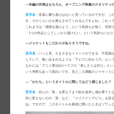
―本編の作画はもちろん、オープニング映像のクオリティ
安月名
：音楽に勝ち負けはないと思っているのですが、こ
す。そのくらい心を燃えさせてくれるんですよね。これっ
これまでは「感情を届けよう」という気持ちが強く、空回
「1つの作品としてしっかり届けたい」という気持ちになり
―ジャケットもこだわりがありそうですね。
安月名
：パッと見、さまざまなイメージができる、不思議
していて、吸い込まれるような「アビスに向かう穴」とい
なかには「アニメ第1話のベラフの『美しさとは目だ』とい
いう考察もあって面白いです。見どころ満載のジャケット
―「かたち」というタイトルに関してはどう感じました？
安月名
：自らの「形」を変えてまで欲を追求し成れ果てと
対に変えない心の「形」など、『メイドインアビス』を語
ね。ですので、このタイトルを最初に聞いたときはゾワっ