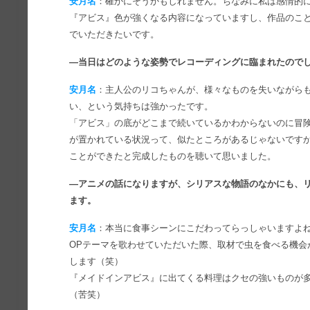
安月名
：確かにそうかもしれません。ちなみに私は感情的
『アビス』色が強くなる内容になっていますし、作品のこ
でいただきたいです。
―当日はどのような姿勢でレコーディングに臨まれたので
安月名
：主人公のリコちゃんが、様々なものを失いながら
い、という気持ちは強かったです。
「アビス」の底がどこまで続いているかわからないのに冒
が置かれている状況って、似たところがあるじゃないです
ことができたと完成したものを聴いて思いました。
―アニメの話になりますが、シリアスな物語のなかにも、
ます。
安月名
：本当に食事シーンにこだわってらっしゃいますよ
OPテーマを歌わせていただいた際、取材で虫を食べる機会
します（笑）
『メイドインアビス』に出てくる料理はクセの強いものが
（苦笑）