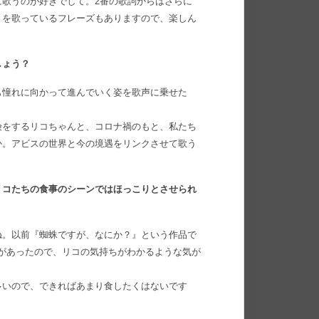
に歌うのが好きでして。2番の歌詞からはさらに
とを歌っているフレーズもありますので、楽しん
しょう？
も憧れに向かって進んでいく姿を歌声に乗せた
険をするリコちゃんと、コロナ禍のもと、私たち
か。アビスの世界と今の境遇をリンクさせて歌う
リコたちの食事のシーンではほっこりとさせられ
ね。以前『蜘蛛ですが、なにか？』という作品で
があったので、リコの気持ちがわかるような気が
多いので、できればあまり食したくはないです