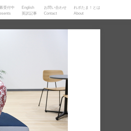
募受付中
English
お問い合わせ
れポたま！とは
esents
英訳記事
Contact
About