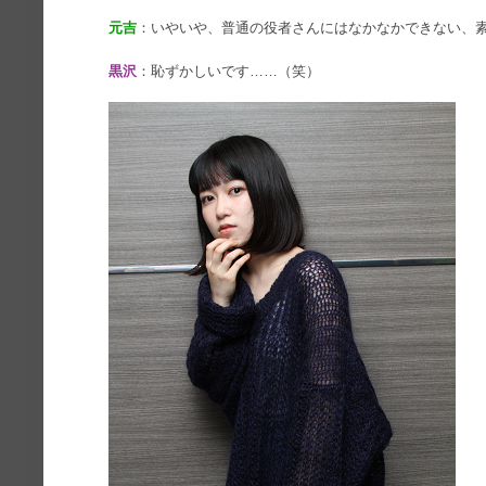
元吉
：いやいや、普通の役者さんにはなかなかできない、
黒沢
：恥ずかしいです……（笑）