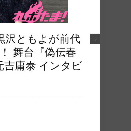
黒沢ともよが前代
→
！ 舞台『偽伝春
元吉庸泰 インタビ