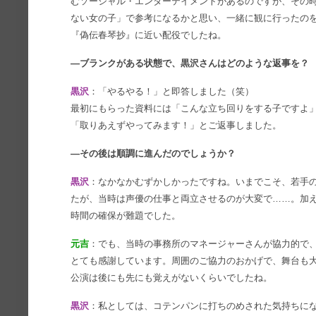
むソーシャル・エンターテイメントがあるのですが、その
ない女の子」で参考になるかと思い、一緒に観に行ったの
『偽伝春琴抄』に近い配役でしたね。
―ブランクがある状態で、黒沢さんはどのような返事を？
黒沢
：「やるやる！」と即答しました（笑）
最初にもらった資料には「こんな立ち回りをする子ですよ
「取りあえずやってみます！」とご返事しました。
―その後は順調に進んだのでしょうか？
黒沢
：なかなかむずかしかったですね。いまでこそ、若手
たが、当時は声優の仕事と両立させるのが大変で……。加
時間の確保が難題でした。
元吉
：でも、当時の事務所のマネージャーさんが協力的で
とても感謝しています。周囲のご協力のおかげで、舞台も
公演は後にも先にも覚えがないくらいでしたね。
黒沢
：私としては、コテンパンに打ちのめされた気持ちに