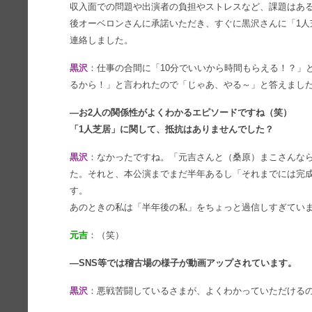
収入面での問題や出演者の負担やストレスなど、課題はあ
後オーベロンさんに承諾いただき、すぐに黒沢さんに「1人
連絡しました。
黒沢
：仕事の合間に「10分でいいから時間もらえる！？」
るから！」と言われたので「じゃあ、やる～」と答えまし
―お2人の関係性がよくわかるエピソードですね（笑）
「1人芝居」に関して、抵抗はありませんでした？
黒沢
：なかったですね。「元吉さんと（桑原）まこさんな
た。それと、本公演までまだ半年あるし「それまでには完
す。
あのときの私は「半年後の私」をちょっと過信しすぎてい
元吉
：（笑）
―SNS等では稽古場の様子が動画アップされています。
黒沢
：悪戦苦闘しているさまが、よくわかっていただける