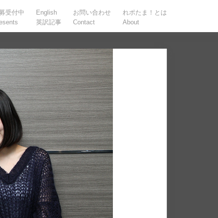
募受付中
English
お問い合わせ
れポたま！とは
esents
英訳記事
Contact
About