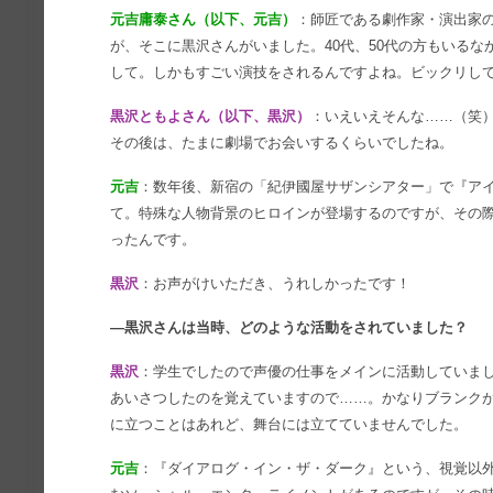
元吉庸泰さん（以下、元吉）
：師匠である劇作家・演出家
が、そこに黒沢さんがいました。40代、50代の方もいるな
して。しかもすごい演技をされるんですよね。ビックリし
黒沢ともよさん（以下、黒沢）
：いえいえそんな……（笑
その後は、たまに劇場でお会いするくらいでしたね。
元吉
：数年後、新宿の「紀伊國屋サザンシアター」で『ア
て。特殊な人物背景のヒロインが登場するのですが、その
ったんです。
黒沢
：お声がけいただき、うれしかったです！
―黒沢さんは当時、どのような活動をされていました？
黒沢
：学生でしたので声優の仕事をメインに活動していま
あいさつしたのを覚えていますので……。かなりブランク
に立つことはあれど、舞台には立てていませんでした。
元吉
：『ダイアログ・イン・ザ・ダーク』という、視覚以