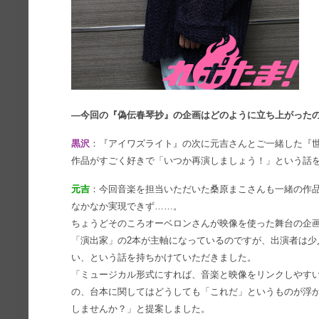
―今回の『偽伝春琴抄』の企画はどのように立ち上がった
黒沢
：『アイワズライト』の次に元吉さんとご一緒した『
作品がすごく好きで「いつか再演しましょう！」という話
元吉
：今回音楽を担当いただいた桑原まこさんも一緒の作
なかなか実現できず……。
ちょうどそのころオーベロンさんが映像を使った舞台の企
「演出家」の2本が主軸になっているのですが、出演者は少
い、という話を持ちかけていただきました。
「ミュージカル形式にすれば、音楽と映像をリンクしやす
の、台本に関してはどうしても「これだ」というものが浮か
しませんか？」と提案しました。