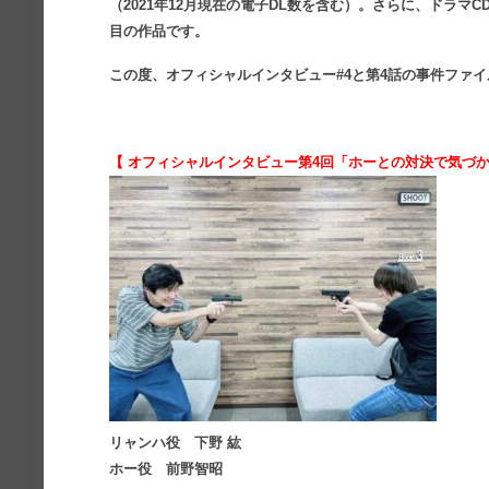
（2021年12月現在の電子DL数を含む）。さらに、ドラマ
目の作品です。
この度、オフィシャルインタビュー#4と第4話の事件ファ
【 オフィシャルインタビュー第4回「ホーとの対決で気づ
リャンハ役 下野 紘
ホー役 前野智昭