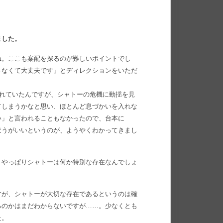
ました。
ね。ここも案配を探るのが難しいポイントでし
さなくて大丈夫です」とディレクションをいただ
かれていたんですが、シャトーの危機に動揺を見
てしまうかなと思い、ほとんど息づかいを入れな
い」と言われることもなかったので、台本に
ほうがいいというのが、ようやくわかってきまし
、やっぱりシャトーは何か特別な存在なんでしょ
すが、シャトーが大切な存在であるというのは確
るのかはまだわからないですが……。少なくとも
た。