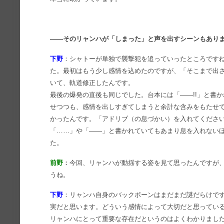
――そのリャンハが「しまった」と声を出すシーンもあり
下野
：シャトーが単独で襲撃犯を追っていったところです
た。最初はもう少し感情を込めたのですが、「そこまで出
いて、軌道修正したんです。
最後の爆発の直後も同じでした。台本には「――!!」と書
せつつも、感情を出しすぎてしまうと余計な含みをもたせ
かったんです。「アドリブ（の息づかい）を入れてくださ
「……」や「――」と書かれていてもあまり息を入れない
た。
前野
：
今回、リャンハが動揺する姿を見て思ったんですが
うね。
下野
：リャンハ自身のバックボーンはまだまだ謎だらけで
実だと思います。どういう感情によって大切だと思ってい
リャンハにとって重要な存在だというのはよくわかりまし