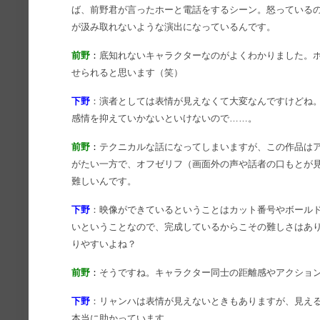
ば、前野君が言ったホーと電話をするシーン。怒っている
が汲み取れないような演出になっているんです。
前野
：
底知れないキャラクターなのがよくわかりました。
せられると思います（笑）
下野
：演者としては表情が見えなくて大変なんですけどね
感情を抑えていかないといけないので……。
前野
：
テクニカルな話になってしまいますが、この作品は
がたい一方で、オフゼリフ（画面外の声や話者の口もとが
難しいんです。
下野
：映像ができているということはカット番号やボール
いということなので、完成しているからこその難しさはあ
りやすいよね？
前野
：
そうですね。キャラクター同士の距離感やアクショ
下野
：リャンハは表情が見えないときもありますが、見え
本当に助かっています。