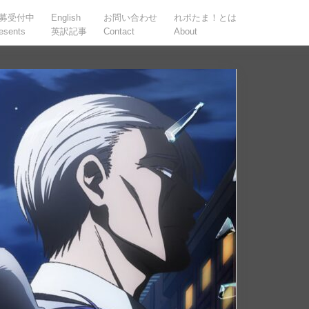
募受付中
English
お問い合わせ
れポたま！とは
esents
英訳記事
Contact
About