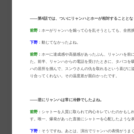
――第4話では、ついにリャンハとホーが相対することとな
前野
：
ホーがリャンハを煽って心を乱そうとしても、全然
下野
：動じてなかったよね。
前野
：
ホーに達成感や高揚感があったぶん、リャンハを前
た。前半、リャンハからの電話を受けたときに、タバコを
ハの居所を掴んで、スンウさんの仇を取れるという喜びに
り合ってくれない。その温度差が面白かったです。
――逆にリャンハは常に冷静でしたよね。
前野
：
シャトーを人質に取られて内心キレていたのかもし
す。唯一、爆発があった直後にシャトーを心配したような
下野
：そうですね。あとは、演出でリャンハの表情がうま