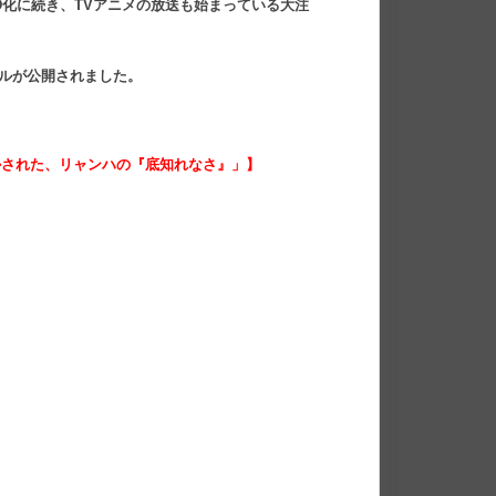
CD化に続き、TVアニメの放送も始まっている大注
イルが公開されました。
かされた、リャンハの『底知れなさ』」】