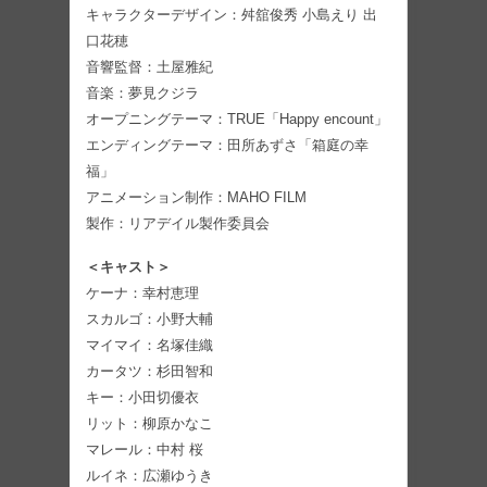
キャラクターデザイン：舛舘俊秀 小島えり 出
口花穂
音響監督：土屋雅紀
音楽：夢見クジラ
オープニングテーマ：TRUE「Happy encount」
エンディングテーマ：田所あずさ「箱庭の幸
福」
アニメーション制作：MAHO FILM
製作：リアデイル製作委員会
＜キャスト＞
ケーナ：幸村恵理
スカルゴ：小野大輔
マイマイ：名塚佳織
カータツ：杉田智和
キー：小田切優衣
リット：柳原かなこ
マレール：中村 桜
ルイネ：広瀬ゆうき