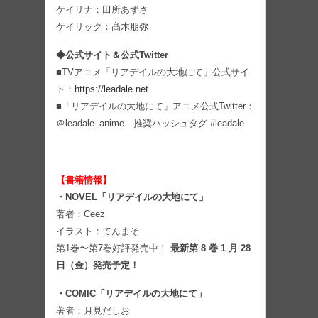
ケイリナ：田所あずさ
ケイリック：髙木朋弥
◆
公式サイト＆公式Twitter
■
TVアニメ「リアデイルの大地にて」公式サイ
ト：
https://leadale.net
■
「リアデイルの大地にて」アニメ公式Twitter：
＠leadale_anime 推奨ハッシュタグ #leadale
【書籍情報】
・NOVEL「リアデイルの大地にて」
著者：Ceez
イラスト：てんまそ
第1巻〜第7巻好評発売中！
最新第 8 巻 1 月 28
日（金）発売予定！
・COMIC「リアデイルの大地にて」
著者：月見だしお