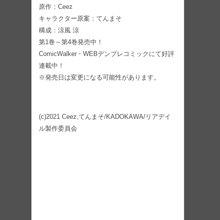
原作：Ceez
キャラクター原案：てんまそ
構成：涼風 涼
第1巻～第4巻発売中！
ComicWalker・WEBデンプレコミックにて好評
連載中！
※発売日は変更になる可能性があります。
(c)2021 Ceez,てんまそ/KADOKAWA/リアデイ
ル製作委員会