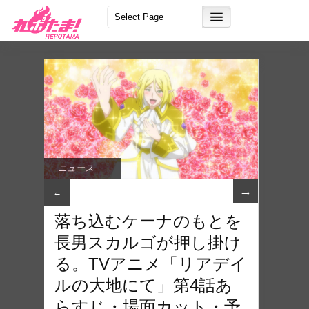
ニュース
→
←
落ち込むケーナのもとを
長男スカルゴが押し掛け
る。TVアニメ「リアデイ
ルの大地にて」第4話あ
らすじ・場面カット・予