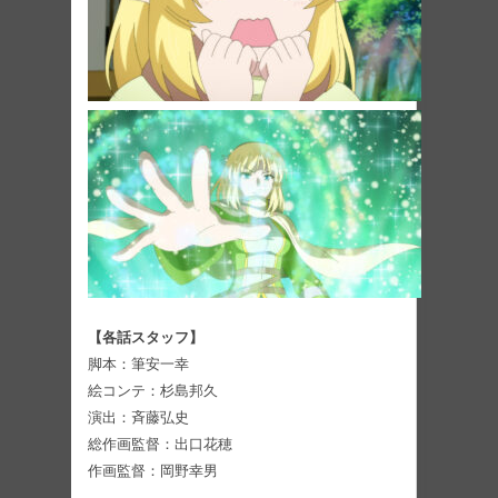
【各話スタッフ】
脚本：筆安一幸
絵コンテ：杉島邦久
演出：斉藤弘史
総作画監督：出口花穂
作画監督：岡野幸男