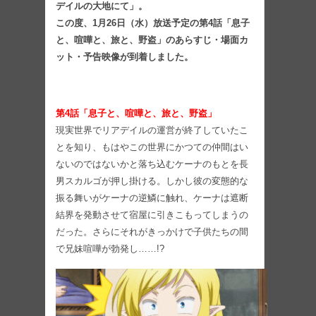
デイルの大地にて」。
この度、1月26日（水）放送予定の第4話「息子
と、喧嘩と、旅と、野盗」のあらすじ・場⾯カ
ット・予告映像が到着しました。
第4話「息子と、喧嘩と、旅と、野盗」
現実世界でリアデイルの運営が終了していたこ
とを知り、もはやこの世界にかつての仲間はい
ないのではないかと落ち込むケーナのもとを長
男スカルゴが押し掛ける。しかし彼の変態的な
振る舞いがケーナの逆鱗に触れ、ケーナは遮断
結界を発動させて宿屋に引きこもってしまうの
だった。さらにそれがきっかけで子供たちの間
で兄妹喧嘩が勃発し……!?