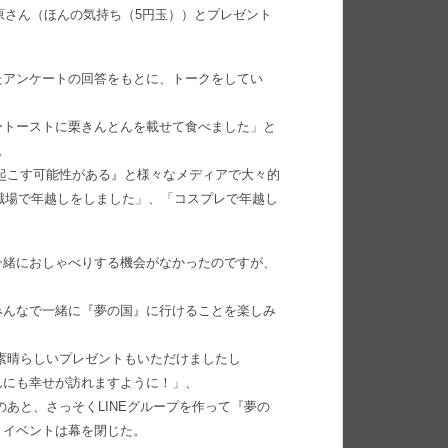
原さん（ほんの気持ち（5円玉））とプレゼント
たアンケートの回答をもとに、トークをしてい
ートーストに栗きんとんを載せて食べました」と
。
動を起こす可能性がある』と様々なメディアで大々的
、職場で年越しをしました」、「コスプレで年越し
一緒におしゃべりする機会がなかったのですが、
みんなで一緒に『夢の国』に行けることを楽しみ
素晴らしいプレゼントもいただけましたし
んにも幸せが訪れますように！」、
あと、さっそくLINEグループを作って『夢の
、イベントは幕を閉じた。