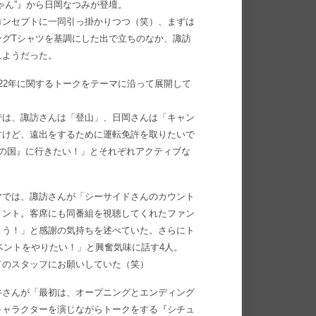
ゃん”』から日岡なつみが登壇。
コンセプトに一同引っ掛かりつつ（笑）、まずは
ングTシャツを基調にした出で立ちのなか、諏訪
れようだった。
022年に関するトークをテーマに沿って展開して
では、諏訪さんは「登山」、日岡さんは「キャン
すけど、遠出をするために運転免許を取りたいで
の国』に行きたい！」とそれぞれアクティブな
マでは、諏訪さんが「シーサイドさんのカウント
メント。客席にも同番組を視聴してくれたファン
とう！」と感謝の気持ちを述べていた。さらにト
ベントをやりたい！」と興奮気味に話す4人。
ドのスタッフにお願いしていた（笑）
井さんが「最初は、オープニングとエンディング
キャラクターを演じながらトークをする『シチュ