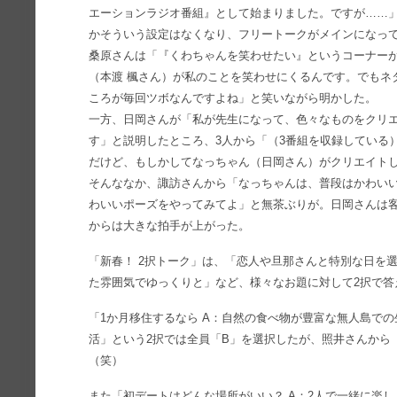
エーションラジオ番組』として始まりました。ですが……
かそういう設定はなくなり、フリートークがメインになっ
桑原さんは「『くわちゃんを笑わせたい』というコーナー
（本渡 楓さん）が私のことを笑わせにくるんです。でもネ
ころが毎回ツボなんですよね」と笑いながら明かした。
一方、日岡さんが「私が先生になって、色々なものをクリ
す」と説明したところ、3人から「（3番組を収録している
だけど、もしかしてなっちゃん（日岡さん）がクリエイト
そんななか、諏訪さんから「なっちゃんは、普段はかわい
わいいポーズをやってみてよ」と無茶ぶりが。日岡さんは
からは大きな拍手が上がった。
「新春！ 2択トーク」は、「恋人や旦那さんと特別な日を選
た雰囲気でゆっくりと」など、様々なお題に対して2択で答
「1か月移住するなら A：自然の食べ物が豊富な無人島で
活」という2択では全員「B」を選択したが、照井さんから
（笑）
また「初デートはどんな場所がいい？ A：2人で一緒に楽