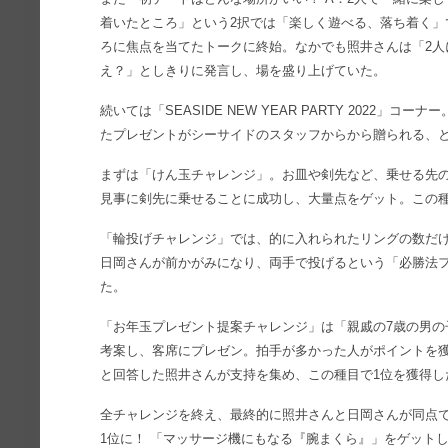
着いたところ」という2択では「楽しく遊べる、落ち着く」
ろに焦点を当てたトークに終始。なかでも照井さんは「2人
え？」としきりに発言し、場を盛り上げていた。
続いては「SEASIDE NEW YEAR PARTY 2022」
たプレゼントがシーサイドのスタッフからから贈られる、
まずは「けん玉チャレンジ」。お皿や剣先など、乗せる先
見事に剣先に乗せることに成功し、大量点をゲット。この
「輪投げチャレンジ」では、的に入れられたリングの数だ
日岡さんが前かがみになり、両手で投げるという「必勝法
た。
「お年玉プレゼント提案チャレンジ」は「親戚の7歳の男の
考案し、客席にプレゼン。拍手が多かった人がポイントを獲得できる
と回答した照井さんが支持を集め、この種目で1位を獲得し
全チャレンジを終え、最終的に照井さんと日岡さんが同点
1位に！ 「マッサージ機にもなる『腕まくら』」をゲット