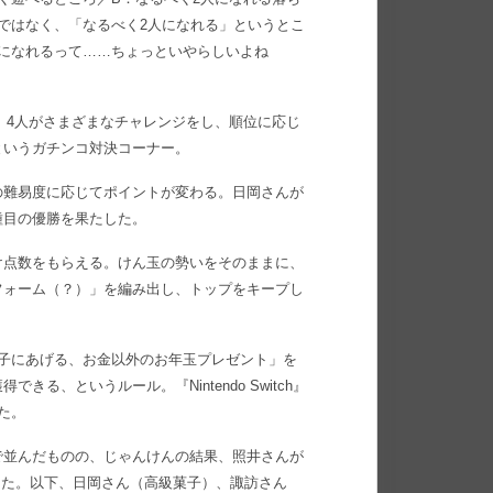
ではなく、「なるべく2人になれる」というとこ
になれるって……ちょっといやらしいよね
コーナー。4人がさまざまなチャレンジをし、順位に応じ
というガチンコ対決コーナー。
の難易度に応じてポイントが変わる。日岡さんが
種目の優勝を果たした。
け点数をもらえる。けん玉の勢いをそのままに、
フォーム（？）」を編み出し、トップをキープし
子にあげる、お金以外のお年玉プレゼント」を
、というルール。『Nintendo Switch』
た。
で並んだものの、じゃんけんの結果、照井さんが
した。以下、日岡さん（高級菓子）、諏訪さん