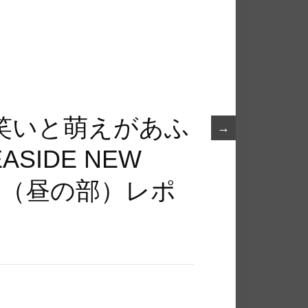
笑いと萌えがあふ
→
SIDE NEW
22』（昼の部）レポ