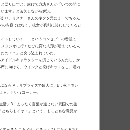
」と語り出すと、続けて諏訪さんが「いつの間に
ています」と苦笑しながら解説。
があり、リスナーさんのネタを元にえーでちゃん
タの内容ではなく、彼女が真剣に笑わせてくると
エイトしていく……というコンセプトの番組で
）スタジオに行くたびに変な人形が増えているん
したの！？」と突っ込まれていた。
いアイドルキャラクターを演じているんだし、か
客席に向けて、ウインクと投げキッスをし、場内
ぶなら A：サプライズで盛大に／B：落ち着い
える、というコーナー。
の生活／B：まったく言葉が通じない異国での生
「どちらもイヤ！」という、もっともな意見が
しく遊べるところ／B：なるべく2人になれる落ち