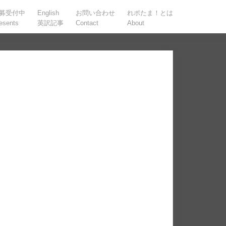
募受付中
English
お問い合わせ
れポたま！とは
esents
英訳記事
Contact
About