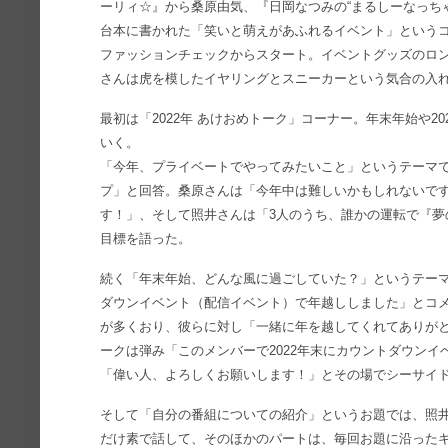
ーリィ☆』から桑原由気、『日岡なつみの“まるしーなっち
台本に書かれた「笑いと萌えがあふれるイベント」という
ファッションチェックからスタート。イベントグッズのロ
さんは虎を模したイヤリングとスニーカーという気合の入
最初は「2022年 あけおめトーク」コーナー。年末年始や2
いく。
「今年、プライベートでやってみたいこと」というテーマ
プ」と回答。桑原さんは「今年中は難しいかもしれないで
す！」、そして照井さんは「3人のうち、誰かの運転で『夢
目標を語った。
続く「年末年始、どんな風に過ごしていた？」というテー
ダウンイベント（配信イベント）で年越ししました」とコ
が多くおり、彼らに対し「一緒に年を越してくれてありが
ークは弾み「このメンバーで2022年末にカウントダウンイ
「偉い人、よろしくお願いします！」とその場でシーサイ
そして「自分の番組についての紹介」というお題では、照
だけ素で話して、そのほかのパートは、毎回お題に沿った