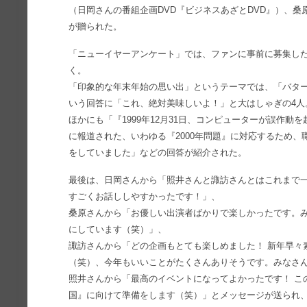
（日岡さんの番組企画DVD『ビジネスあざとDVD』）、桑
が贈られた。
「ニューイヤーアンケート」では、ファンに事前に募集し
く。
「印象的な年末年始の思い出」というテーマでは、「バタ
いう回答に「これ、絶対美味しいよ！」と大はしゃぎの4人
ほかにも「『1999年12月31日、コンピューターが誤作
に報道された、いわゆる『2000年問題』に対応するため
をしていました」などの回答が紹介された。
最後は、日岡さんから「照井さんと諏訪さんとはこれまで
すごくお話ししやすかったです！」、
桑原さんから「お優しい出演者ばかりで楽しかったです。
にしています（笑）」、
諏訪さんから「どの企画もとても楽しめました！ 新年早々
（笑）、今年もいいことがたくさんありそうです。みなさ
照井さんから「最高のイベントになってよかったです！ この
国』に向けて準備をします（笑）」とメッセージが送られ