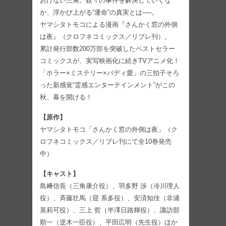
おけない三角。数々の事件を解決していくな
か、浮かび上がる“運命”の真実とは──。
ヤマシタトモコによる漫画『さんかく窓の外側
は夜』（クロフネコミックス／リブレ刊）。
累計発行部数200万部を突破したベストセラー
コミックスが、実写映画化に続きTVアニメ化！
「ホラー×ミステリー×バディ愛」の三拍子そろ
った新感覚“霊感エンターテインメント”がこの
秋、幕を開ける！
【原作】
ヤマシタトモコ「さんかく窓の外側は夜」（ク
ロフネコミックス／リブレ刊にて全10巻発売
中）
【キャスト】
島﨑信長（三角康介役）、羽多野 渉（冷川理人
役）、斉藤壮馬（迎 系多役）、安済知佳（非浦
英莉可役）、三上 哲（半澤日路輝役）、諏訪部
順一（逆木一臣役）、平田広明（先生役）ほか