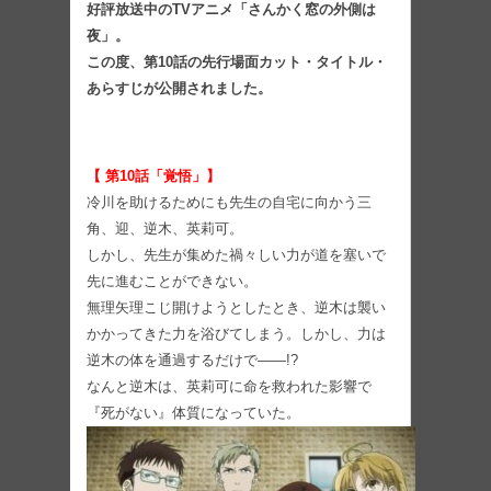
好評放送中のTVアニメ「さんかく窓の外側は
夜」。
この度、第10話の先行場面カット・タイトル・
あらすじが公開されました。
【 第10話「覚悟」】
冷川を助けるためにも先生の自宅に向かう三
角、迎、逆木、英莉可。
しかし、先生が集めた禍々しい力が道を塞いで
先に進むことができない。
無理矢理こじ開けようとしたとき、逆木は襲い
かかってきた力を浴びてしまう。しかし、力は
逆木の体を通過するだけで――!?
なんと逆木は、英莉可に命を救われた影響で
『死がない』体質になっていた。