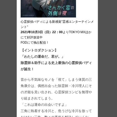
心霊探偵バディによる新感覚”霊感エンターテインメ
ント”
2021年10月3日（日）22：00
よりTOKYO MXほか
にて好評放送中
FODにて独占配信！
【イントロダクション】
「わたしの運命だ、君が。」
除霊師＆助手による史上最強の心霊探偵バディ
が誕生！
昔から不気味なモノを「視て」しまう体質の三
角康介は、偶然出会った除霊師・冷川理人にそ
の才能を見い出され、心霊探偵コンビを無理や
り組まされてしまう。
「これは運命の出会いですよ」
三角に執着する冷川と、危うげな冷川を放って