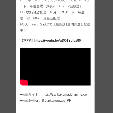
CS「ホームドラマチャンネル」 11月19日スタ
ート 毎週金曜 深夜2：00～（2話放送）
FOD先行独占配信 10月3日スタート 毎週日
曜 22：00～ 最新話配信
FOD、Tver、GYAOでは最新話1週間見逃し配信
中！
【本PV】
https://youtu.be/gDO1Ydjav80
■公式サイト：
https://sankakumado-anime.com
■公式Twitter：＠sankakumado_PR