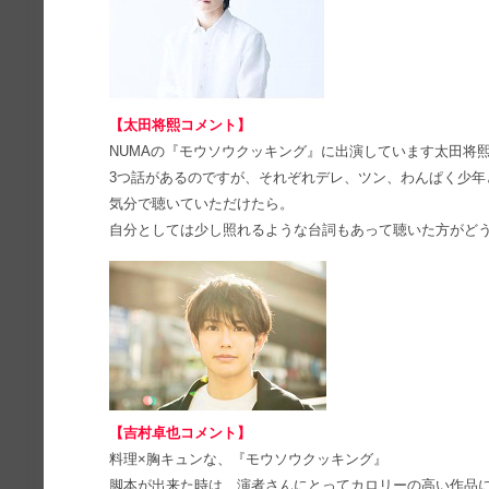
【太田将熙コメント】
NUMAの『モウソウクッキング』に出演しています太田将
3つ話があるのですが、それぞれデレ、ツン、わんぱく少年
気分で聴いていただけたら。
自分としては少し照れるような台詞もあって聴いた方がど
【吉村卓也コメント】
料理×胸キュンな、『モウソウクッキング』
脚本が出来た時は、演者さんにとってカロリーの高い作品