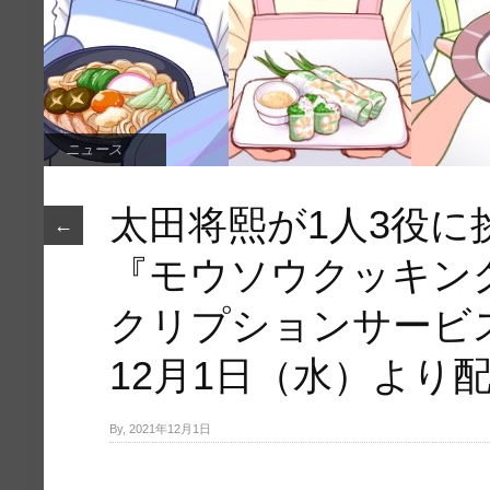
ニュース
太田将熙が1人3役に
←
『モウソウクッキン
クリプションサービス
12月1日（水）より
By, 2021年12月1日