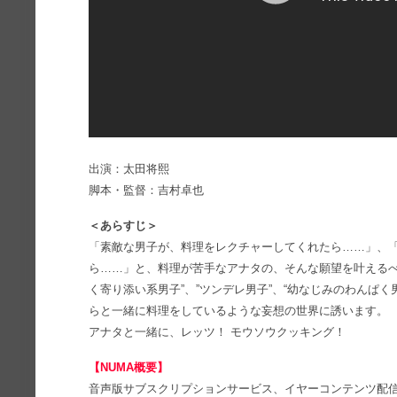
出演：太田将熙
脚本・監督：吉村卓也
＜あらすじ＞
「素敵な男子が、料理をレクチャーしてくれたら……」、
ら……」と、料理が苦手なアナタの、そんな願望を叶えるべ
く寄り添い系男子”、”ツンデレ男子”、“幼なじみのわんぱ
らと一緒に料理をしているような妄想の世界に誘います。
アナタと一緒に、レッツ！ モウソウクッキング！
【NUMA概要】
音声版サブスクリプションサービス、イヤーコンテンツ配