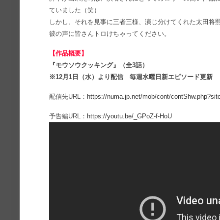
ていました（笑）
しかし、それを見事に三者三様、演じ分けてくれた太田将
彼の声に皆さんトロけちゃってください。
【作品概要】
『モウソウクッキング』（全3話）
※12月1日（水）より配信 毎週水曜日新エピソード更新
配信先URL：
https://numa.jp.net/mob/cont/contShw.php?
予告編URL：
https://youtu.be/_GPoZ-f-HoU