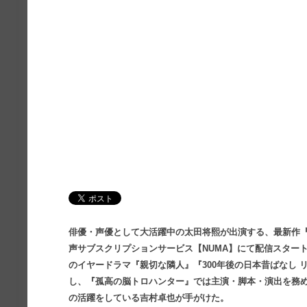
俳優・声優として大活躍中の太田将熙が出演する、最新作『
声サブスクリプションサービス【NUMA】にて配信スター
のイヤードラマ『親切な隣人』『300年後の日本昔ばなし
し、『孤高の脳トロハンター』では主演・脚本・演出を務め
の活躍をしている吉村卓也が手がけた。