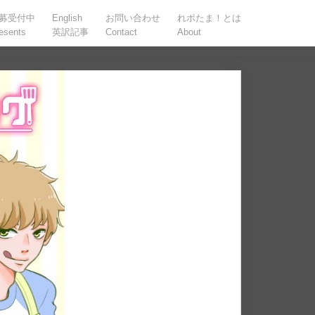
募受付中
English
お問い合わせ
れポたま！とは
esents
英訳記事
Contact
About