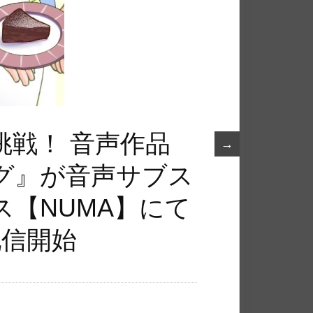
挑戦！ 音声作品
→
グ』が音声サブス
【NUMA】にて
配信開始