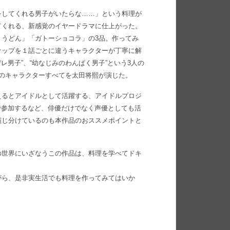
をしてくれる男子がいたらな……」という料理が
てくれる、新感覚のイヤードラマに仕上がった。
うどん」「ガトーショコラ」の3品。作ってみ
ナップを１話ごとに違うキャラクターが丁寧に解
レ男子”、“幼なじみのわんぱく男子”という3人の
のキャラクターすべてを太田将熙が演じた。
えるとアイドルとして活躍する、アイドルプロジ
馬 礼役で参加するなど、俳優だけでなく声優としても活
演じ分けているのも本作品のおススメポイントと
の世界にいざなうこの作品は、料理を学べてドキ
がら、是非実生活でも料理を作ってみてはいか