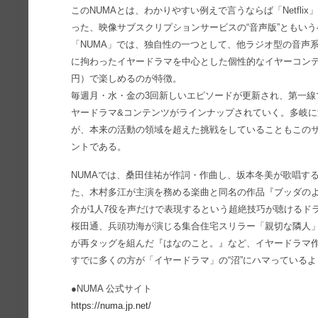
このNUMAとは、わかりやすい例えで言うならば「Netflix」
った、映像サブスクリプションサービスの“音声版”ともい
「NUMA」では、独自性の一つとして、他ラジオ型の音声
に拘わったイヤードラマを中心とした個性的なイヤーコンテン
円）で楽しめるのが特徴。
毎週月・水・金の3回新しいエピソードが更新され、第一線
ヤードラマ&コンテンツがラインナップされていく。多岐
が、本来の活動の領域を超えた挑戦をしていることもこのサ
ントである。
NUMAでは、桑田佳祐が作詞・作曲し、坂本冬美が歌唱す
た、木村多江が主演を務める楽曲と同名の作品『ブッダの
介が1人7役を声だけで表現するという超絶技巧が聴けるドラ
桜田通、兵頭功海が演じる集合住宅スリラー「親切な隣人
が再タッグを組んだ『はなのこと。』など、イヤードラマ
すでに多くの方が「イヤードラマ」の“沼”にハマっている
●NUMA 公式サイト
https://numa.jp.net/