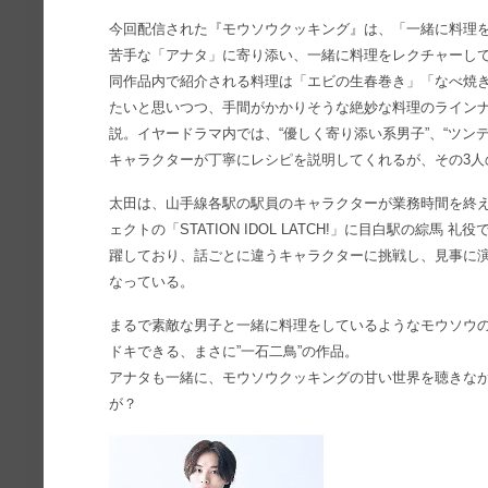
今回配信された『モウソウクッキング』は、「一緒に料理
苦手な「アナタ」に寄り添い、一緒に料理をレクチャーし
同作品内で紹介される料理は「エビの生春巻き」「なべ焼き
たいと思いつつ、手間がかかりそうな絶妙な料理のライン
説。イヤードラマ内では、“優しく寄り添い系男子”、“ツンデ
キャラクターが丁寧にレシピを説明してくれるが、その3人
太田は、山手線各駅の駅員のキャラクターが業務時間を終
ェクトの「STATION IDOL LATCH!」に目白駅の綜
躍しており、話ごとに違うキャラクターに挑戦し、見事に
なっている。
まるで素敵な男子と一緒に料理をしているようなモウソウ
ドキできる、まさに”一石二鳥”の作品。
アナタも一緒に、モウソウクッキングの甘い世界を聴きな
が？