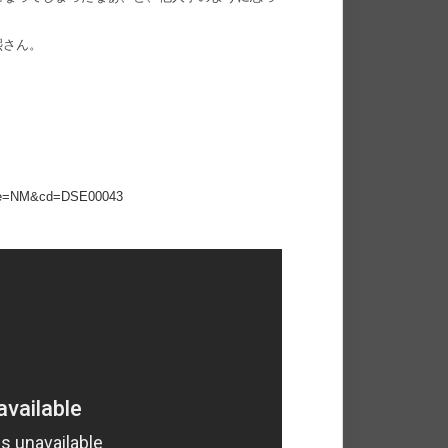
熙さん。
site=NM&cd=DSE00043