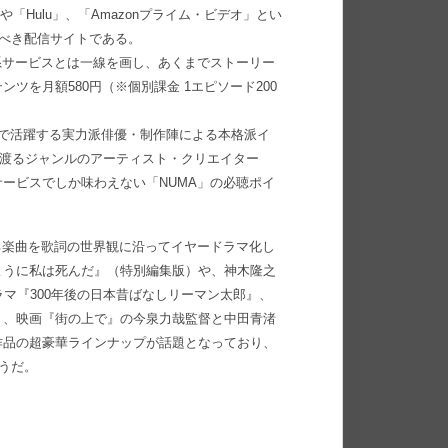
や「Hulu」、「Amazonプライム・ビデオ」とい
うべき配信サイトである。
系サービスとは一線を画し、あくまでストーリー
ツを月額580円（※個別課金 1エピソード200
で活躍する実力派俳優・制作陣による本格派イ
に渡るジャンルのアーティスト・クリエイター
ービスでしか味わえない「NUMA」の必聴ポイ
る楽曲を歌詞の世界観に沿ってイヤードラマ化し
ように私は死んだ』（特別編集版）や、神木隆之
マ『300年後の日本昔ばなしリーマン太郎』、
」、映画『街の上で』の今泉力哉監督と中田青渚
作品の超豪華ラインナップが話題となっており、
ようだ。