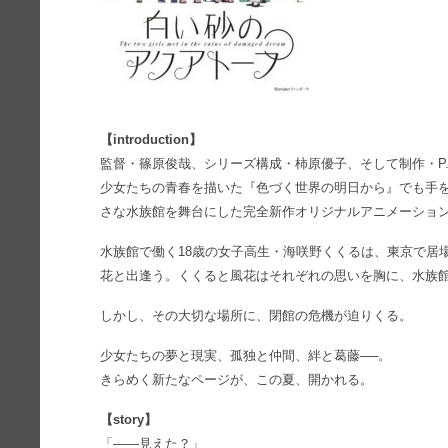
【introduction】
監督・篠原俊哉、シリーズ構成・柿原優子、そして制作・P.A
少女たちの青春を描いた『色づく世界の明日から』でも手
さな水族館を舞台にした完全新作オリジナルアニメーショ
水族館で働く18歳の女子高生・海咲野くくるは、東京で居
花と出逢う。くくると風花はそれぞれの思いを胸に、水族
しかし、その大切な場所に、閉館の危機が迫りくる。
少女たちの夢と現実、孤独と仲間、絆と葛藤──。
きらめく新たなページが、この夏、開かれる。
【story】
「――見えた？」