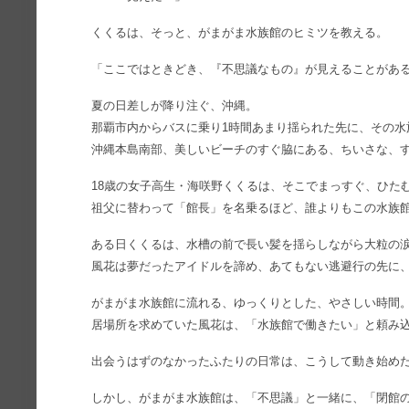
くくるは、そっと、がまがま水族館のヒミツを教える。
「ここではときどき、『不思議なもの』が見えることがあ
夏の日差しが降り注ぐ、沖縄。
那覇市内からバスに乗り1時間あまり揺られた先に、その水
沖縄本島南部、美しいビーチのすぐ脇にある、ちいさな、
18歳の女子高生・海咲野くくるは、そこでまっすぐ、ひた
祖父に替わって「館長」を名乗るほど、誰よりもこの水族
ある日くくるは、水槽の前で長い髪を揺らしながら大粒の
風花は夢だったアイドルを諦め、あてもない逃避行の先に
がまがま水族館に流れる、ゆっくりとした、やさしい時間
居場所を求めていた風花は、「水族館で働きたい」と頼み
出会うはずのなかったふたりの日常は、こうして動き始め
しかし、がまがま水族館は、「不思議」と一緒に、「閉館