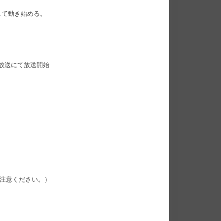
して動き始める。
。
琉球放送にて放送開始
ご注意ください。）