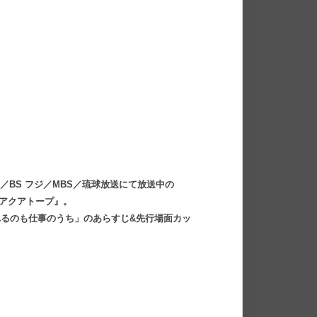
MX／BS フジ／MBS／琉球放送にて放送中の
のアクアトープ』。
れるのも仕事のうち」のあらすじ&先行場面カッ