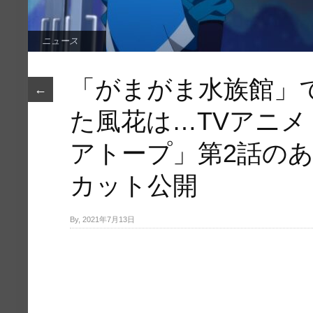
ニュース
「がまがま水族館」
←
た風花は…TVアニ
アトープ」第2話の
カット公開
By, 2021年7月13日