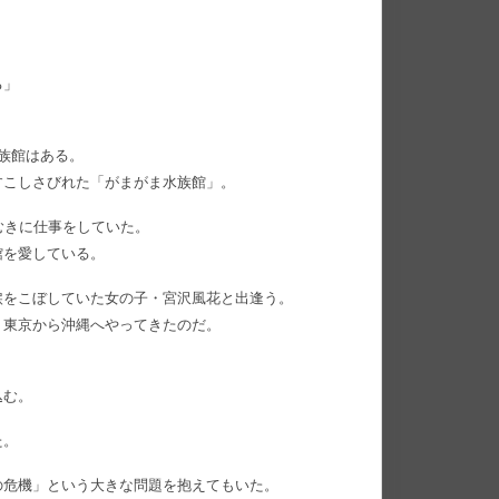
る」
族館はある。
すこしさびれた「がまがま水族館」。
むきに仕事をしていた。
館を愛している。
涙をこぼしていた女の子・宮沢風花と出逢う。
、東京から沖縄へやってきたのだ。
。
込む。
た。
の危機」という大きな問題を抱えてもいた。