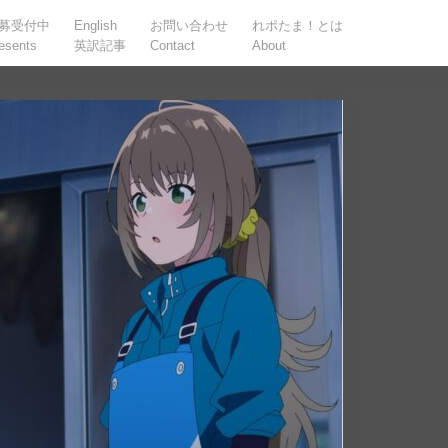
募受付中
English
お問い合わせ
れポたま！とは
esents
英訳記事
Contact
About