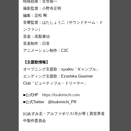
特殊効果：古市裕一
撮影監督：小野寺正明
編集：定松 剛
音響監督：はたしょう二（サウンドチーム・ド
ンファン）
音楽：高梨康治
音楽制作：日音
アニメーション制作：C2C
【主題歌情報】
オープニング主題歌：syudou「ギャンブル」
エンディング主題歌：Ezoshika Gourmet
Club「ビューティフル・ドリーマー」
■公式HP
https://tsukimichi.com
■公式Twitter @tsukimichi_PR
(c)あずみ圭・アルファポリス/月が導く異世界道
中製作委員会