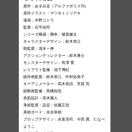
原作：あずみ圭（アルファポリス刊）
原作イラスト：マツモトミツアキ
漫画：木野コトラ
監督：石平信司
シリーズ構成・脚本：猪原健太
キャラクターデザイン：鈴木幸江
助監督：清水一伸
アクションディレクター：鈴木勇士
モンスターデザイン：有澤 寛
レイアウト監修：池下博紀
総作画監督：鈴木幸江、中村佑美子
キーアニメーター：髙木有詩、芳賀 亮
総動画監修：髙橋知也
色彩設計：高木雅人
美術監督・設定：佐藤正浩
美術ボード：永吉幸樹
プロップデザイン：永富浩司、今田 茜、たなべ
ようこ