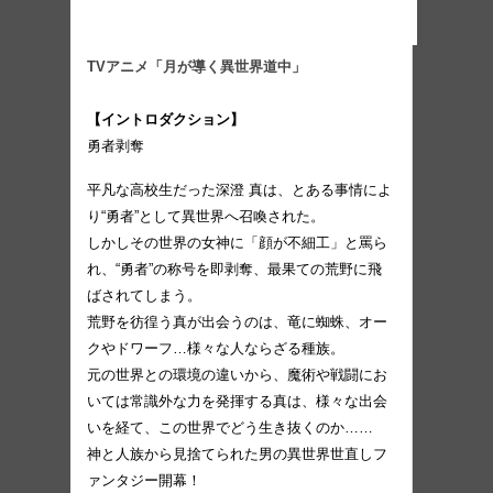
TVアニメ「月が導く異世界道中」
【イントロダクション】
勇者剥奪
平凡な高校生だった深澄 真は、とある事情によ
り“勇者”として異世界へ召喚された。
しかしその世界の女神に「顔が不細工」と罵ら
れ、“勇者”の称号を即剥奪、最果ての荒野に飛
ばされてしまう。
荒野を彷徨う真が出会うのは、竜に蜘蛛、オー
クやドワーフ…様々な人ならざる種族。
元の世界との環境の違いから、魔術や戦闘にお
いては常識外な力を発揮する真は、様々な出会
いを経て、この世界でどう生き抜くのか……
神と人族から見捨てられた男の異世界世直しフ
ァンタジー開幕！