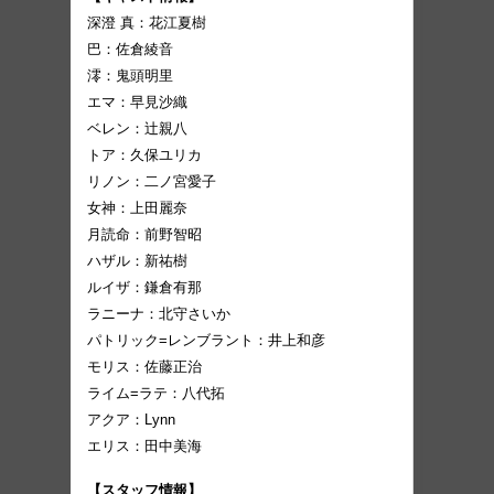
深澄 真：花江夏樹
巴：佐倉綾音
澪：鬼頭明里
エマ：早見沙織
ベレン：辻親八
トア：久保ユリカ
リノン：二ノ宮愛子
女神：上田麗奈
月読命：前野智昭
ハザル：新祐樹
ルイザ：鎌倉有那
ラニーナ：北守さいか
パトリック=レンブラント：井上和彦
モリス：佐藤正治
ライム=ラテ：八代拓
アクア：Lynn
エリス：田中美海
【スタッフ情報】