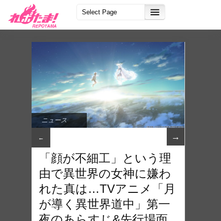
ニュース
→
←
「顔が不細工」という理
由で異世界の女神に嫌わ
れた真は…TVアニメ「月
が導く異世界道中」第一
夜のあらすじ&先行場面