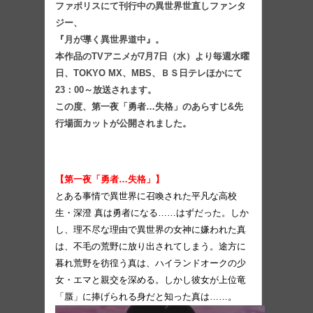
ファポリスにて刊行中の異世界世直しファンタ
ジー、
『月が導く異世界道中』。
本作品のTVアニメが7月7日（水）より毎週水曜
日、TOKYO MX、MBS、ＢＳ日テレほかにて
23：00～放送されます。
この度、第一夜「勇者…失格」のあらすじ&先
行場面カットが公開されました。
【第一夜「勇者…失格」】
とある事情で異世界に召喚された平凡な高校
生・深澄 真は勇者になる……はずだった。しか
し、理不尽な理由で異世界の女神に嫌われた真
は、不毛の荒野に放り出されてしまう。途方に
暮れ荒野を彷徨う真は、ハイランドオークの少
女・エマと親交を深める。しかし彼女が上位竜
「蜃」に捧げられる身だと知った真は……。