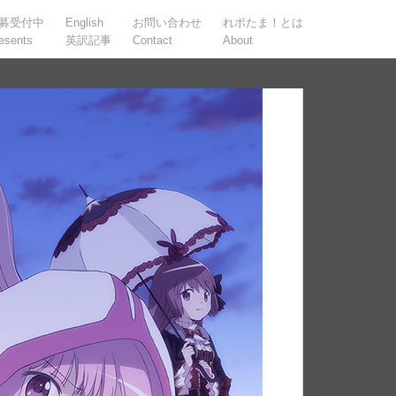
募受付中
English
お問い合わせ
れポたま！とは
esents
英訳記事
Contact
About