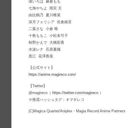
環いろは 麻倉もも
七海やちよ 雨宮 天
由比鶴乃 夏川椎菜
深月フェリシア 佐倉綾音
二葉さな 小倉 唯
十咎ももこ 小松未可子
秋野かえで 大橋彩香
水波レナ 石原夏織
黒江 花澤香菜
【公式サイト】
https://anime.magireco.com/
【Twitter】
@magireco（
https://twitter.com/magireco
）
※推奨ハッシュタグ：＃マギレコ
(C)Magica Quartet/Aniplex・Magia Record Anime Partners