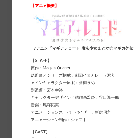
【アニメ概要】
TVアニメ「マギアレコード 魔法少女まどか☆マギカ外伝」
【STAFF】
原作：Magica Quartet
総監督／シリーズ構成：劇団イヌカレー（泥犬）
メインキャラクター原案：蒼樹うめ
副監督：宮本幸裕
キャラクターデザイン／総作画監督：谷口淳一郎
音楽：尾澤拓実
アニメーションスーパーバイザー：新房昭之
アニメーション制作：シャフト
【CAST】