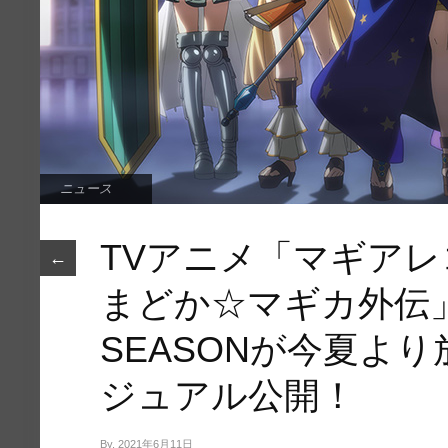
ニュース
TVアニメ「マギアレ
←
まどか☆マギカ外伝」
SEASONが今夏よ
ジュアル公開！
By, 2021年6月11日