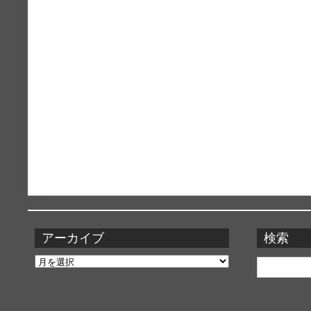
アーカイブ
検索
ア
検
ー
索:
カ
イ
ブ