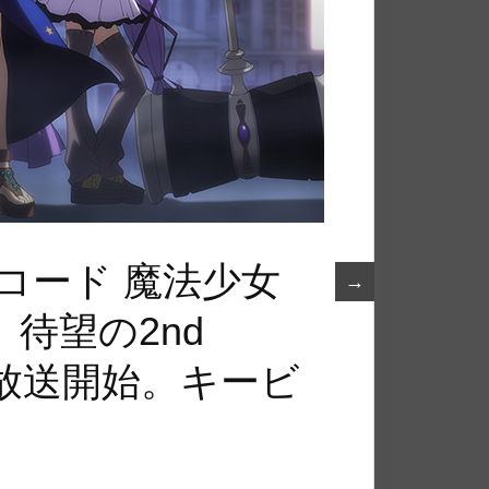
コード 魔法少女
→
待望の2nd
り放送開始。キービ