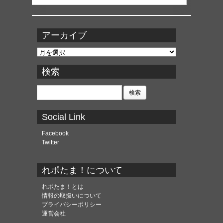
アーカイブ
ア
ー
カ
検索
イ
ブ
検
索:
Social Link
Facebook
Twitter
れポたま！について
れポたま！とは
情報の取扱いについて
プライバシーポリシー
運営会社