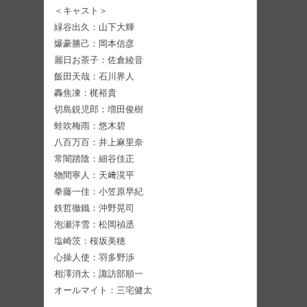
＜キャスト＞
緑谷出久：山下大輝
爆豪勝己：岡本信彦
麗日お茶子：佐倉綾音
飯田天哉：石川界人
轟焦凍：梶裕貴
切島鋭児郎：増田俊樹
蛙吹梅雨：悠木碧
八百万百：井上麻里奈
常闇踏陰：細谷佳正
物間寧人：天﨑滉平
拳藤一佳：小笠原早紀
鉄哲徹鐵：沖野晃司
泡瀬洋雪：松岡禎丞
塩崎茨：桜坂美穂
心操人使：羽多野渉
相澤消太：諏訪部順一
オールマイト：三宅健太