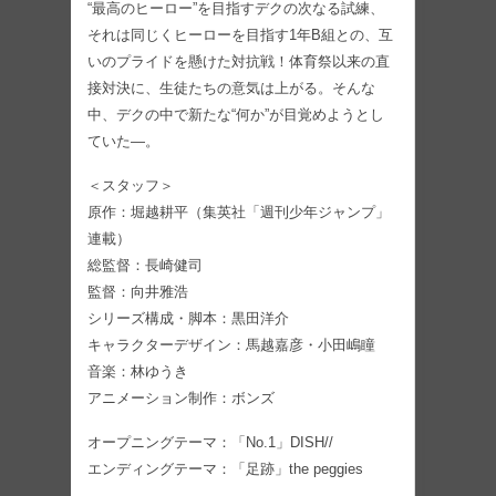
“最高のヒーロー”を目指すデクの次なる試練、
それは同じくヒーローを目指す1年B組との、互
いのプライドを懸けた対抗戦！体育祭以来の直
接対決に、生徒たちの意気は上がる。そんな
中、デクの中で新たな“何か”が目覚めようとし
ていた―。
＜スタッフ＞
原作：堀越耕平（集英社「週刊少年ジャンプ」
連載）
総監督：長崎健司
監督：向井雅浩
シリーズ構成・脚本：黒田洋介
キャラクターデザイン：馬越嘉彦・小田嶋瞳
音楽：林ゆうき
アニメーション制作：ボンズ
オープニングテーマ：「No.1」DISH//
エンディングテーマ：「足跡」the peggies