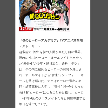
『僕のヒーローアカデミア』TVアニメ第５期
＜ストーリー＞
超常能力“個性”を持つ人間が当たり前の世界。
憧れのNo.1ヒーロー・オールマイトと出会っ
た“無個性”の少年・緑谷出久、通称「デク」
は、その内に秘めるヒーローの資質を見出さ
れ、オールマイトから“個性”ワン・フォー・オ
ールを受け継いだ。デクはヒーロー輩出の名
門・雄英高校に入学し、“個性”で社会や人々を
救ける“ヒーロー”になることを目指し、ヒーロ
ー科1年A組のクラスメイトたちと切磋琢磨する
毎日を過ごしていた。