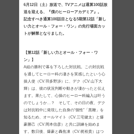
6月12日（土）放送で、TVアニメは通算100話放
送を迎える、『僕のヒーローアカデミア』。
記念すべき通算100話目となる5期第12話「新し
い力とオール・フォー・ワン」の先行場面カッ
トが解禁となりました。
【第12話「新しい力とオール・フォー・ワ
ン」】
A組の勝利で幕を下ろした対抗戦。この対抗戦
を通してヒーロー科の凄さを実感したという心
操人使（CV.羽多野渉）に、デク（CV.山下大
輝）は、彼の状況判断や動きが凄かったと伝え
ます。果たして、心操のヒーロー科編入は叶う
のでしょうか…？ そして、その日の夜、デク
は対抗戦中に発現した自身の“個性”「黒鞭」を
知るため、オールマイト（CV.三宅健太）と爆
豪勝己（CV.岡本信彦）と共に訓練を始めま
す。数日後、爆豪と轟焦凍（CV.梶裕貴）はつ