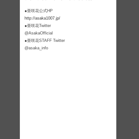
●亜咲花公式HP
http://asaka1007.jp/
●亜咲花Twitter
@AsakaOfficial
●亜咲花STAFF Twitter
@asaka_info