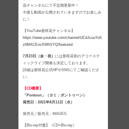
花チャンネルにて不定期更新中！
今後も動画が公開されていきますのでお楽しみ
に！
【YouTube亜咲花チャンネル】
https://www.youtube.com/channel/UCdJcuuYo5
z0MACEovXWhSYQ/featured
7月23日（金・祝）
には亜咲花初のアコーステ
ィックライブ開催も決定しております。
詳細は亜咲花公式HPやSNSにてご確認くださ
い。
【CD概要】
「Pontoon」（ヨミ：ポントゥーン）
発売日：2021年8月11日（水）
発売元／販売元：MAGES.
【Blu-ray付盤】（CD+Blu-ray）