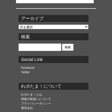
アーカイブ
ア
ー
カ
検索
イ
ブ
検
索:
Social Link
Facebook
Twitter
れポたま！について
れポたま！とは
情報の取扱いについて
プライバシーポリシー
運営会社