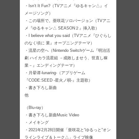
・Isn‘t It Fun?（TVアニメ『ゆるキャン△』イ
メージソング）
・この場所で。亜咲花ソロバージョン（TVアニ
メ『ゆるキャン△ SEASON２』挿入歌）
・I believe what you said（TVアニメ『ひぐらし
のなく頃に 業』オープニングテーマ）
・流星の空へ（Nintendo Switchゲーム『明治活
劇 ハイカラ流星組 －成敗しませう、世直し稼
業－』エンディングテーマ）
・月晕谭-lunaring-（アプリゲーム
『CODE:SEED -星火ノ唄-』主題歌）
・書き下ろし新曲
他
（Blu-ray）
・書き下ろし新曲Music Video
・メイキング
・2021年2月28日開催「亜咲花と“ゆるっと”オン
ラインライブ＆トーク△」ライブ映像