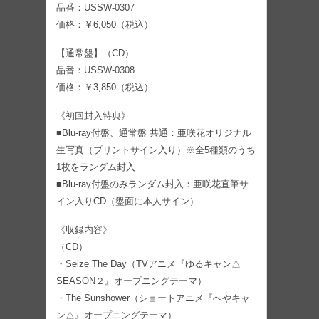
品番：USSW-0307
価格：￥6,050（税込）
【通常盤】（CD）
品番：USSW-0308
価格：￥3,850（税込）
《初回封入特典》
■Blu-ray付盤、通常盤 共通：亜咲花オリジナル
生写真（プリントサイン入り）※全5種類のうち
1枚をランダム封入
■Blu-ray付盤のみランダム封入：亜咲花直筆サ
イン入りCD（盤面に本人サイン）
《収録内容》
（CD）
・Seize The Day（TVアニメ『ゆるキャン△
SEASON２』オープニングテーマ）
・The Sunshower（ショートアニメ『へやキャ
ン△』オープニングテーマ）