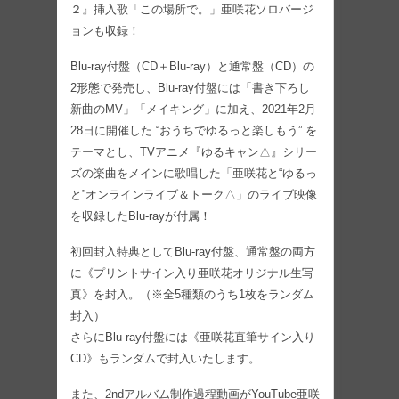
２』挿入歌「この場所で。」亜咲花ソロバージ
ョンも収録！
Blu-ray付盤（CD＋Blu-ray）と通常盤（CD）の
2形態で発売し、Blu-ray付盤には「書き下ろし
新曲のMV」「メイキング」に加え、2021年2月
28日に開催した “おうちでゆるっと楽しもう” を
テーマとし、TVアニメ『ゆるキャン△』シリー
ズの楽曲をメインに歌唱した「亜咲花と“ゆるっ
と”オンラインライブ＆トーク△」のライブ映像
を収録したBlu-rayが付属！
初回封入特典としてBlu-ray付盤、通常盤の両方
に《プリントサイン入り亜咲花オリジナル生写
真》を封入。（※全5種類のうち1枚をランダム
封入）
さらにBlu-ray付盤には《亜咲花直筆サイン入り
CD》もランダムで封入いたします。
また、2ndアルバム制作過程動画がYouTube亜咲