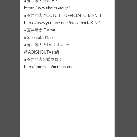
●蒼井翔太公式 HP
https://www.shouta-aoi.jp/
●蒼井翔太 YOUTUBE OFFICIAL CHANNEL
https://www.youtube.com/c/aoishoutaKING
●蒼井翔太 Twitter
@shouta0811aoi
●蒼井翔太 STAFF Twitter
@AOISHOUTAstaff
●蒼井翔太公式ブログ
http://ameblo.jp/aoi-shouta/