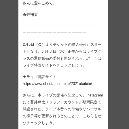
さんに愛をこめて。
蒼井翔太
ーーーーーーーーーーーーーーーーーーーーー
ーーーーーーーーーーーーーーーーー
2月5日（金）
よりチケットの購入受付がスター
トとなり、3 月 3 日（水）正午からはライブグ
ッズの通信販売の受付も開始される。詳しくは
ライブ特設サイトをチェックしよう。
★ライブ特設サイト
https://www.shouta-aoi-sp.jp/2021utaibito/
さらに、本ライブの開催を記念して、Instagram
にて蒼井翔太スタッフアカウントが期間限定で
開設された。ライブ本番への準備やリハーサル
の様子等が更新されるとのことで、こちらもぜ
ひチェックしよう。