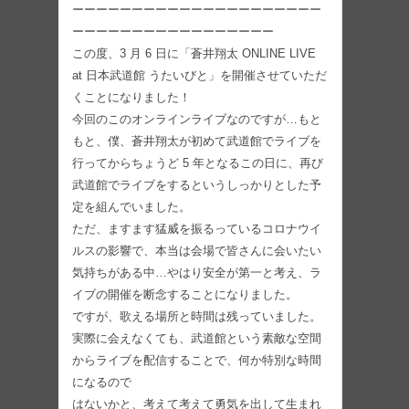
ーーーーーーーーーーーーーーーーーーーーー
ーーーーーーーーーーーーーーーーー
この度、3 月 6 日に「蒼井翔太 ONLINE LIVE
at 日本武道館 うたいびと」を開催させていただ
くことになりました！
今回のこのオンラインライブなのですが…もと
もと、僕、蒼井翔太が初めて武道館でライブを
行ってからちょうど 5 年となるこの日に、再び
武道館でライブをするというしっかりとした予
定を組んでいました。
ただ、ますます猛威を振るっているコロナウイ
ルスの影響で、本当は会場で皆さんに会いたい
気持ちがある中…やはり安全が第一と考え、ラ
イブの開催を断念することになりました。
ですが、歌える場所と時間は残っていました。
実際に会えなくても、武道館という素敵な空間
からライブを配信することで、何か特別な時間
になるので
はないかと、考えて考えて勇気を出して生まれ