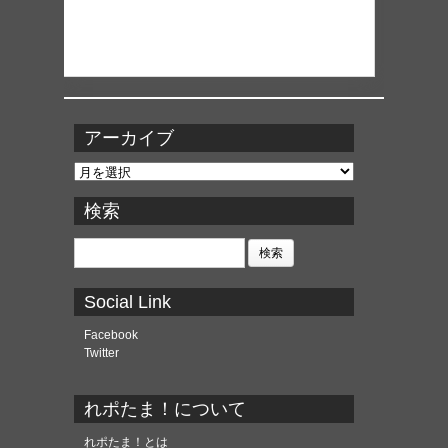
アーカイブ
ア
ー
カ
検索
イ
ブ
検
索:
Social Link
Facebook
Twitter
れポたま！について
れポたま！とは