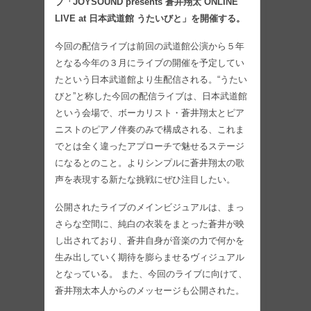
ブ「JOYSOUND presents 蒼井翔太 ONLINE
LIVE at 日本武道館 うたいびと」を開催する。
今回の配信ライブは前回の武道館公演から５年
となる今年の３月にライブの開催を予定してい
たという日本武道館より生配信される。“うたい
びと”と称した今回の配信ライブは、日本武道館
という会場で、ボーカリスト・蒼井翔太とピア
ニストのピアノ伴奏のみで構成される、これま
でとは全く違ったアプローチで魅せるステージ
になるとのこと。よりシンプルに蒼井翔太の歌
声を表現する新たな挑戦にぜひ注目したい。
公開されたライブのメインビジュアルは、まっ
さらな空間に、純白の衣装をまとった蒼井が映
し出されており、蒼井自身が音楽の力で何かを
生み出していく期待を膨らませるヴィジュアル
となっている。 また、今回のライブに向けて、
蒼井翔太本人からのメッセージも公開された。