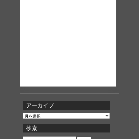
アーカイブ
ア
ー
カ
検索
イ
ブ
検