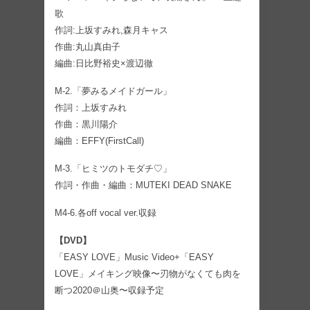
歌
作詞:上坂すみれ,森月キャス
作曲:丸山真由子
編曲:日比野裕史×渡辺徹
M-2.「夢みるメイドガール」
作詞：上坂すみれ
作曲：黒川陽介
編曲：EFFY(FirstCall)
M-3.「ヒミツのトモダチ♡」
作詞・作曲・編曲：MUTEKI DEAD SNAKE
M4-6.各off vocal ver.収録
【DVD】
「EASY LOVE」Music Video+「EASY
LOVE」メイキング映像〜刃物がなくても肉を
断つ2020＠山奥〜収録予定