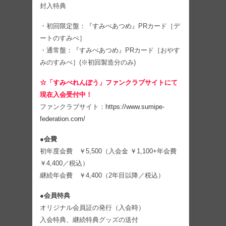
封入特典
・初回限定盤：『すみぺあつめ』PRカード［デ
ートのすみぺ］
・通常盤：『すみぺあつめ』PRカード［おやす
みのすみぺ］(※初回製造分のみ)
☆「すみぺれんぽう」ファンクラブサイトにて
現在入会受付中！
ファンクラブサイト：
https://www.sumipe-
federation.com/
●会費
初年度会費 ￥5,500（入会金 ￥1,100+年会費
￥4,400／税込）
継続年会費 ￥4,400（2年目以降／税込）
●会員特典
オリジナル会員証の発行（入会時）
入会特典、継続特典グッズの送付