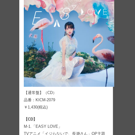
【通常盤】（CD）
品番：KICM-2079
￥1,430(税込)
【CD】
M-1.「EASY LOVE」
TVアニメ「イジらないで、長瀞さん」OP主題