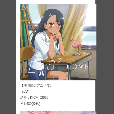
【期間限定アニメ盤】
（CD）
品番：KICM-92080
￥1,430(税込)