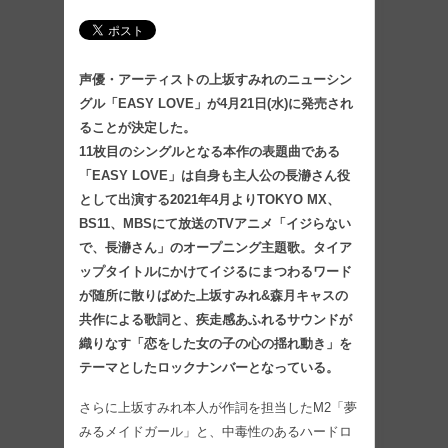
声優・アーティストの上坂すみれのニューシン
グル「EASY LOVE」が4月21日(水)に発売され
ることが決定した。
11枚目のシングルとなる本作の表題曲である
「EASY LOVE」は自身も主人公の長瀞さん役
として出演する2021年4月よりTOKYO MX、
BS11、MBSにて放送のTVアニメ「イジらない
で、長瀞さん」のオープニング主題歌。タイア
ップタイトルにかけてイジるにまつわるワード
が随所に散りばめた上坂すみれ&森月キャスの
共作による歌詞と、疾走感あふれるサウンドが
織りなす「恋をした女の子の心の揺れ動き」を
テーマとしたロックナンバーとなっている。
さらに上坂すみれ本人が作詞を担当したM2「夢
みるメイドガール」と、中毒性のあるハードロ