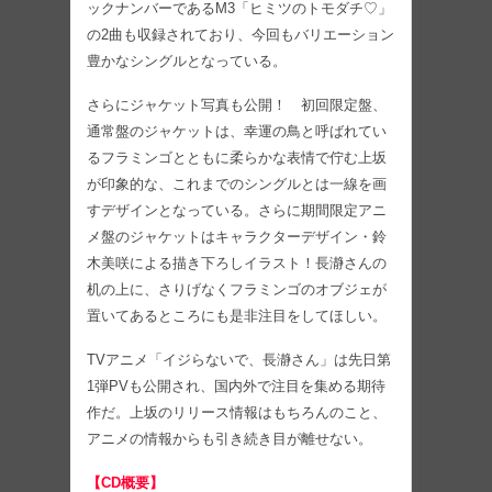
ックナンバーであるM3「ヒミツのトモダチ♡」
の2曲も収録されており、今回もバリエーション
豊かなシングルとなっている。
さらにジャケット写真も公開！ 初回限定盤、
通常盤のジャケットは、幸運の鳥と呼ばれてい
るフラミンゴとともに柔らかな表情で佇む上坂
が印象的な、これまでのシングルとは一線を画
すデザインとなっている。さらに期間限定アニ
メ盤のジャケットはキャラクターデザイン・鈴
木美咲による描き下ろしイラスト！長瀞さんの
机の上に、さりげなくフラミンゴのオブジェが
置いてあるところにも是非注目をしてほしい。
TVアニメ「イジらないで、長瀞さん」は先日第
1弾PVも公開され、国内外で注目を集める期待
作だ。上坂のリリース情報はもちろんのこと、
アニメの情報からも引き続き目が離せない。
【CD概要】