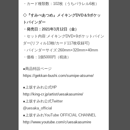
・カード種類数：102枚（うちパラレル6枚）
◇『すみぺあつめ』メイキングDVD＆9ポケッ
トバインダー
・発売日：2021年3月12日（金）
・セット内容:メイキングDVD+9ポケットバイン
ダー(リフィル13枚/カード117枚収録可)
・バインダーサイズ:260mm×320mm×40mm
・価格：1個5000円（税抜）
●商品特設ページ
https://gekkan-bushi.com/sumipe-atsume/
●上坂すみれ公式HP
http://king-cr.jp/artist/uesakasumire/
●上坂すみれ公式Twitter
@uesaka_official
●上坂すみれYouTube OFFICIAL CHANNEL
http://www.youtube.com/c/uesakasumire