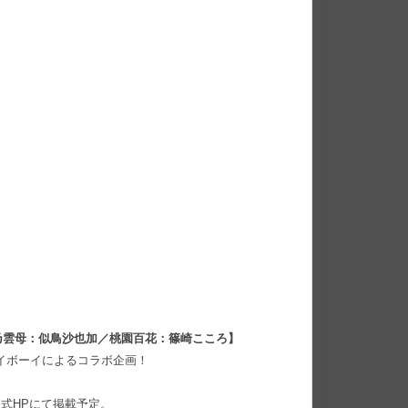
乃雲母：似鳥沙也加／桃園百花：篠崎こころ】
レイボーイによるコラボ企画！
公式HPにて掲載予定。