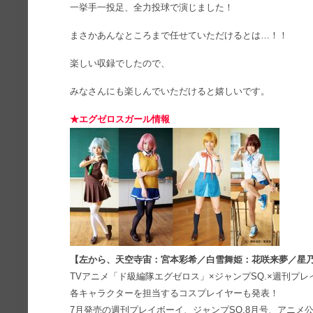
一挙手一投足、全力投球で演じました！
まさかあんなところまで任せていただけるとは…！！
楽しい収録でしたので、
みなさんにも楽しんでいただけると嬉しいです。
★エグゼロスガール情報
【左から、天空寺宙：宮本彩希／白雪舞姫：花咲来夢／星
TVアニメ「ド級編隊エグゼロス」×ジャンプSQ.×週刊プ
各キャラクターを担当するコスプレイヤーも発表！
7月発売の週刊プレイボーイ、ジャンプSQ.8月号、アニメ