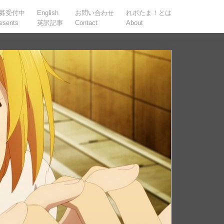
募受付中
English
お問い合わせ
れポたま！とは
esents
英訳記事
Contact
About