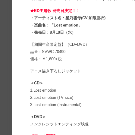
★ED主題歌 発売日決定！！
・アーティスト名：星乃雲母(CV:加隈亜衣)
・楽曲名：「Lost emotion」
・発売日：8月19日（水）
【期間生産限定盤】（CD+DVD）
品番：SVWC-70490
価格：￥1,600+税
アニメ描き下ろしジャケット
＜CD＞
1.Lost emotion
2.Lost emotion (TV size)
3.Lost emotion (Instrumental)
＜DVD＞
ノンクレジットエンディング映像