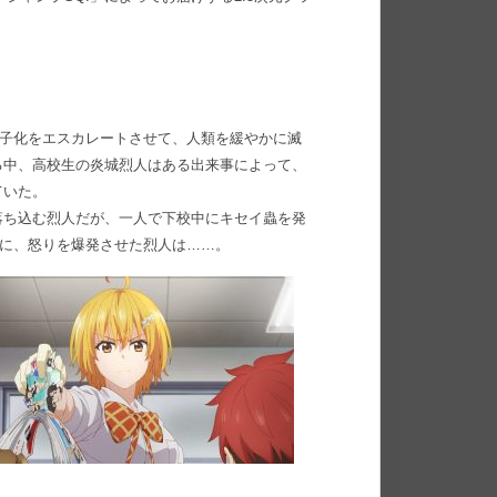
少子化をエスカレートさせて、人類を緩やかに滅
る中、高校生の炎城烈人はある出来事によって、
ていた。
落ち込む烈人だが、一人で下校中にキセイ蟲を発
前に、怒りを爆発させた烈人は……。