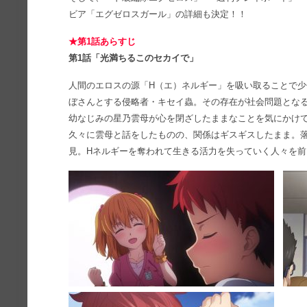
ビア「エグゼロスガール」の詳細も決定！！
★第1話あらすじ
第1話「光満ちるこのセカイで」
人間のエロスの源「H（エ）ネルギー」を吸い取ることで
ぼさんとする侵略者・キセイ蟲。その存在が社会問題とな
幼なじみの星乃雲母が心を閉ざしたままなことを気にかけ
久々に雲母と話をしたものの、関係はギスギスしたまま。
見。Hネルギーを奪われて生きる活力を失っていく人々を