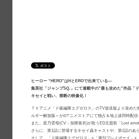
ヒーロー “HERO”はHとEROで出来ている―
集英社「ジャンプSQ.」にて連載中の”最も攻めた”作品「
キセイと戦い、禁断の映像化！
ＴＶアニメ「ド級編隊エグゼロス」のTV放送版より攻めた
ルギー解放版＞がdアニメストアにて独占＆地上波同時配信
また。星乃雲母(CV：加隈亜衣)が歌うED主題歌「Lost em
さらに、第1話に登場するキセイ蟲キャストや、第1話のあ
そして、「ド級編隊エグゼロス」×「週刊プレイボーイ」×「