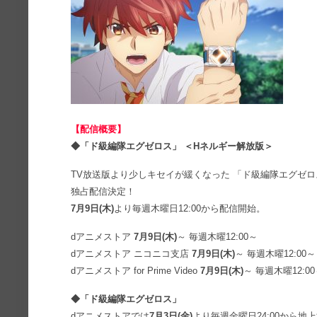
【配信概要】
◆「ド級編隊エグゼロス」 ＜Hネルギー解放版＞
TV放送版より少しキセイが緩くなった 「ド級編隊エグゼロ
独占配信決定！
7月9日(木)
より毎週木曜日12:00から配信開始。
dアニメストア
7月9日(木)
～ 毎週木曜12:00～
dアニメストア ニコニコ支店
7月9日(木)
～ 毎週木曜12:00～
dアニメストア for Prime Video
7月9日(木)
～ 毎週木曜12:0
◆「ド級編隊エグゼロス」
dアニメストアでは
7月3日(金)
より毎週金曜日24:00から地