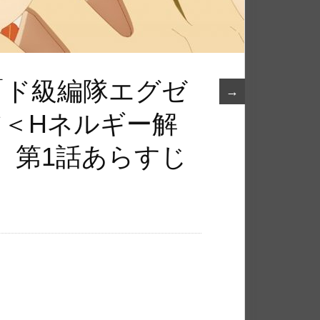
メ「ド級編隊エグゼ
→
ア＜Hネルギー解
 第1話あらすじ
！