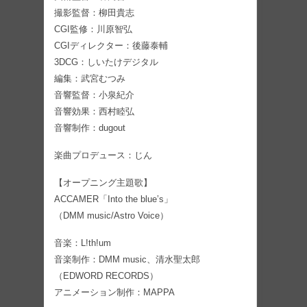
撮影監督：柳田貴志
CGI監修：川原智弘
CGIディレクター：後藤泰輔
3DCG：しいたけデジタル
編集：武宮むつみ
音響監督：小泉紀介
音響効果：西村睦弘
音響制作：dugout
楽曲プロデュース：じん
【オープニング主題歌】
ACCAMER「Into the blue’s」
（DMM music/Astro Voice）
音楽：L!th!um
音楽制作：DMM music、清水聖太郎
（EDWORD RECORDS）
アニメーション制作：MAPPA