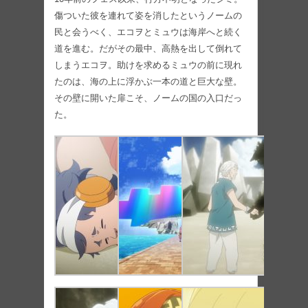
傷ついた彼を連れて姿を消したというノームの
民と会うべく、エコヲとミュウは海岸へと続く
道を進む。だがその最中、高熱を出して倒れて
しまうエコヲ。助けを求めるミュウの前に現れ
たのは、海の上に浮かぶ一本の道と巨大な壁。
その壁に開いた扉こそ、ノームの国の入口だっ
た。