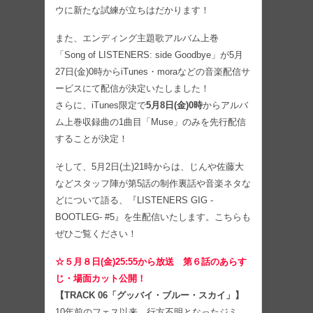
ウに新たな試練が立ちはだかります！
また、エンディング主題歌アルバム上巻
「Song of LISTENERS: side Goodbye」が5月
27日(金)0時からiTunes・moraなどの音楽配信サ
ービスにて配信が決定いたしました！
さらに、iTunes限定で
5月8日(金)0時
からアルバ
ム上巻収録曲の1曲目「Muse」のみを先行配信
することが決定！
そして、5月2日(土)21時からは、じんや佐藤大
などスタッフ陣が第5話の制作裏話や音楽ネタな
どについて語る、『LISTENERS GIG -
BOOTLEG- #5』を生配信いたします。こちらも
ぜひご覧ください！
☆５月８日(金)25:55から放送 第６話のあらす
じ・場面カット公開！
【TRACK 06「グッバイ・ブルー・スカイ」】
10年前のフェス以来、行方不明となったジミ。