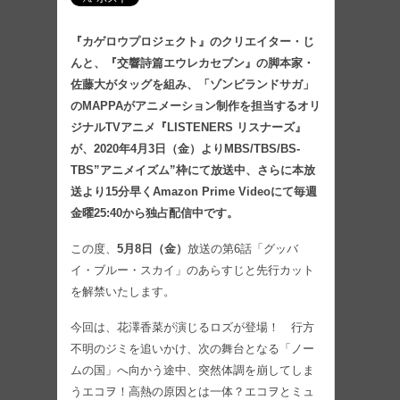
『カゲロウプロジェクト』のクリエイター・じ
んと、『交響詩篇エウレカセブン』の脚本家・
佐藤大がタッグを組み、「ゾンビランドサガ」
のMAPPAがアニメーション制作を担当するオリ
ジナルTVアニメ『LISTENERS リスナーズ』
が、2020年4月3日（金）よりMBS/TBS/BS-
TBS”アニメイズム”枠にて放送中、さらに本放
送より15分早くAmazon Prime Videoにて毎週
金曜25:40から独占配信中です。
この度、
5月8日（金）
放送の第6話「グッバ
イ・ブルー・スカイ」のあらすじと先行カット
を解禁いたします。
今回は、花澤香菜が演じるロズが登場！ 行方
不明のジミを追いかけ、次の舞台となる「ノー
ムの国」へ向かう途中、突然体調を崩してしま
うエコヲ！高熱の原因とは一体？エコヲとミュ