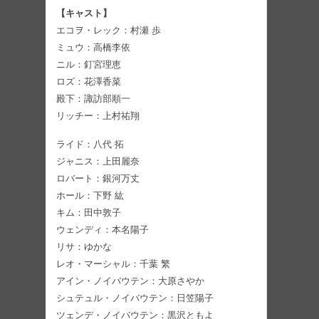
【キャスト】
エコヲ・レック：村瀬 歩
ミュウ：高橋李依
ニル：釘宮理恵
ロズ：花澤香菜
殿下：諏訪部順一
リッチー：上村祐翔
ライド：八代 拓
ジャニス：上田麗奈
ロバート：銀河万丈
ホール：下野 紘
キム：田中敦子
ウェンディ：本名陽子
リサ：ゆかな
レオ・マーシャル：千葉 繁
アイン・ノイバウテン：大原さやか
シュテュル・ノイバウテン：日笠陽子
ツェンデ・ノイバウテン：黒沢ともよ