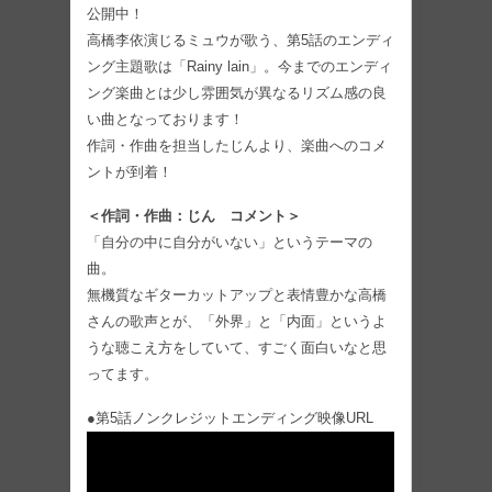
公開中！
高橋李依演じるミュウが歌う、第5話のエンディ
ング主題歌は「Rainy lain」。今までのエンディ
ング楽曲とは少し雰囲気が異なるリズム感の良
い曲となっております！
作詞・作曲を担当したじんより、楽曲へのコメ
ントが到着！
＜作詞・作曲：じん コメント＞
「自分の中に自分がいない」というテーマの
曲。
無機質なギターカットアップと表情豊かな高橋
さんの歌声とが、「外界」と「内面」というよ
うな聴こえ方をしていて、すごく面白いなと思
ってます。
●第5話ノンクレジットエンディング映像URL