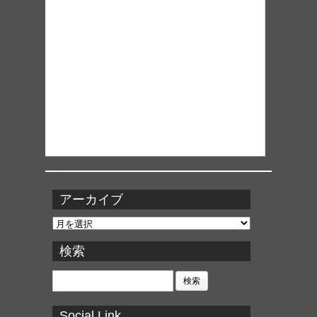
アーカイブ
ア
ー
カ
検索
イ
ブ
検
索:
Social Link