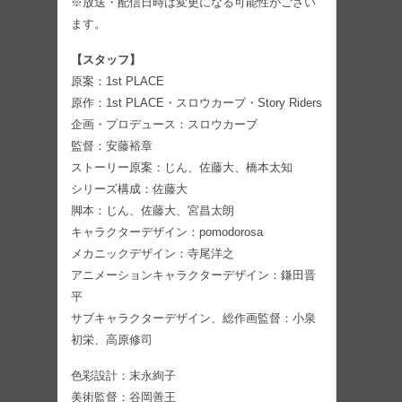
※放送・配信日時は変更になる可能性がござい
ます。
【スタッフ】
原案：1st PLACE
原作：1st PLACE・スロウカーブ・Story Riders
企画・プロデュース：スロウカーブ
監督：安藤裕章
ストーリー原案：じん、佐藤大、橋本太知
シリーズ構成：佐藤大
脚本：じん、佐藤大、宮昌太朗
キャラクターデザイン：pomodorosa
メカニックデザイン：寺尾洋之
アニメーションキャラクターデザイン：鎌田晋
平
サブキャラクターデザイン、総作画監督：小泉
初栄、高原修司
色彩設計：末永絢子
美術監督：谷岡善王