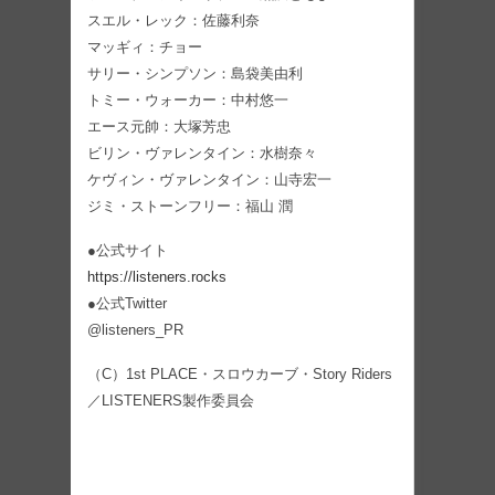
スエル・レック：佐藤利奈
マッギィ：チョー
サリー・シンプソン：島袋美由利
トミー・ウォーカー：中村悠一
エース元帥：大塚芳忠
ビリン・ヴァレンタイン：水樹奈々
ケヴィン・ヴァレンタイン：山寺宏一
ジミ・ストーンフリー：福山 潤
●公式サイト
https://listeners.rocks
●公式Twitter
@listeners_PR
（C）1st PLACE・スロウカーブ・Story Riders
／LISTENERS製作委員会