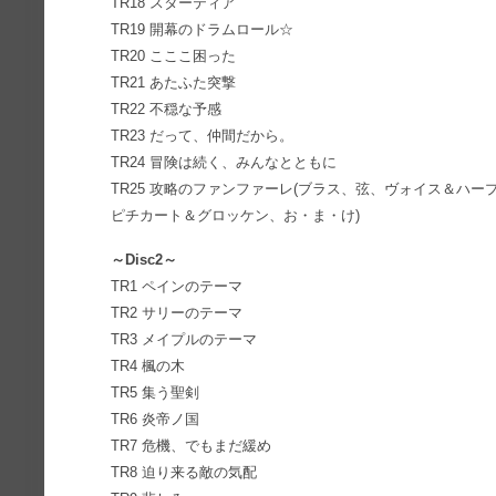
TR18 スターティア
TR19 開幕のドラムロール☆
TR20 こここ困った
TR21 あたふた突撃
TR22 不穏な予感
TR23 だって、仲間だから。
TR24 冒険は続く、みんなとともに
TR25 攻略のファンファーレ(ブラス、弦、ヴォイス＆ハ
ピチカート＆グロッケン、お・ま・け)
～Disc2～
TR1 ペインのテーマ
TR2 サリーのテーマ
TR3 メイプルのテーマ
TR4 楓の木
TR5 集う聖剣
TR6 炎帝ノ国
TR7 危機、でもまだ緩め
TR8 迫り来る敵の気配