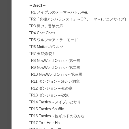
～Disc1～
TR1 メイプルのテーマ～バトルVer.
TR2「究極アンバランス！」～OPテーマ～(アニメサイズ)
TR3 開け、冒険の扉
TR4 Chat Chat♪
TR5 ワルツ☆ア・ラ・モード
TR6 Mattariのワルツ
TR7 天然炸裂！
TR8 NewWorld Online～第一層
TR9 NewWorld Online～第二層
TR10 NewWorld Online～第三層
TR11 ダンジョン～冷たい洞窟
TR12 ダンジョン～夜の森
TR13 ダンジョン～砂漠
TR14 Tactics～メイプルとサリー
TR15 Tactics Shuffle
TR16 Tactics～他ギルドのみんな
TR17 To・Ho・Ho…