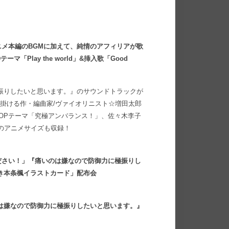
メ本編のBGMに加えて、純情のアフィリアが歌
Play the world」&挿入歌「Good
振りしたいと思います。』のサウンドトラックが
を手掛ける作・編曲家/ヴァイオリニスト☆増田太郎
うOPテーマ「究極アンバランス！」、佐々木李子
ght」のアニメサイズも収録！
ださい！」『痛いのは嫌なので防御力に極振りし
き本条楓イラストカード」配布会
は嫌なので防御力に極振りしたいと思います。』