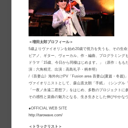
＜増田太郎プロフィール＞
5歳よりヴァイオリンを始め20歳で視力を失うも、その生
ピアノ、ギター、ヴォーカル、作・編曲、プログラミング
ドラマ「15歳、今日から同棲はじめます。」（原作：もも
演：六角精児、出演：高島礼子・柄本明）
/《吾妻山》海外向けPV「Fusion area 吾妻山(夏篇・
ヴァイオリニストとして、森山直太朗「手紙」（シングル「さ
「一夜ノ永遠二君想フ」をはじめ、多数のプロジェクトに
その感性と楽曲の魅力となる、生き生きとした伸びやかな
●OFFICIAL WEB SITE
http://tarowave.com/
＜トラックリスト＞