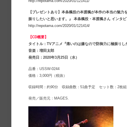
http://repotama.com/2020/01/121411/
【プレゼントあり】本条楓役の本渡楓が本作の本当の魅力を
振りしたいと思います。』 本条楓役・本渡楓さん インタ
http://repotama.com/2020/01/121414/
【CD概要】
タイトル：TVアニメ『痛いのは嫌なので防御力に極振りしたい
音楽：増田太郎
発売日：2020年3月25日（水）
品番：USSW-0244
価格：3,000円（税抜）
収録時間：約90分 収録曲数：51曲予定 セット数：2枚組
発売／販売元：MAGES.