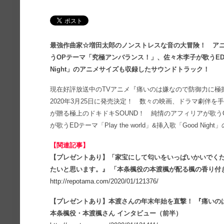
最強作曲家☆増田太郎のノンストレスな音の大冒険！ アニ
うOPテーマ「究極アンバランス！」、佐々木李子が歌うEDテーマ「
Night」のアニメサイズも収録したサウンドトラック！
現在好評放送中のTVアニメ『痛いのは嫌なので防御力に極
2020年3月25日に発売決定！ 数々の映画、ドラマ劇伴
が贈る極上のドキドキSOUND！ 純情のアフィリアが歌
が歌うEDテーマ「Play the world」&挿入歌「Good Ni
【関連記事】
【プレゼントあり】「家宝にして匂いをいっぱいかいでく
たいと思います。』 「本条楓役の本渡楓が配る楓の香り付
http://repotama.com/2020/01/121376/
【プレゼントあり】本渡さんの年末年始を直撃！ 『痛いの
本条楓役・本渡楓さん インタビュー（前半）