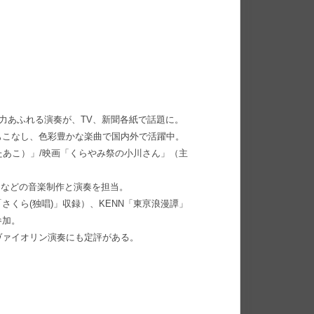
命力あふれる演奏が、TV、新聞各紙で話題に。
もこなし、色彩豊かな楽曲で国内外で活躍中。
たあこ）」/映画「くらやみ祭の小川さん」（主
冬篇)」などの音楽制作と演奏を担当。
くら(独唱)」収録）、KENN「東亰浪漫譚」
参加。
ヴァイオリン演奏にも定評がある。