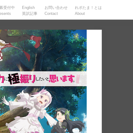
募受付中
English
お問い合わせ
れポたま！とは
esents
英訳記事
Contact
About