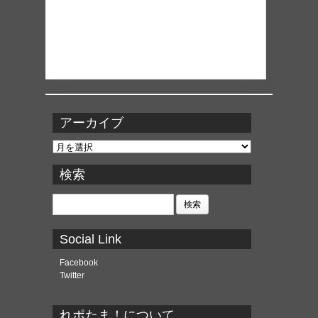
アーカイブ
ア
ー
カ
検索
イ
ブ
検
索:
Social Link
Facebook
Twitter
れポたま！について