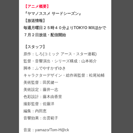
【アニメ概要】
『ヤマノススメ サードシーズン』
【放送情報】
毎週月曜日２５時４０分よりTOKYO MXほかで
７月２日放送・配信開始
【スタッフ】
原作：しろ(コミック アース・スター連載)
監督・音響演出・シリーズ構成：山本裕介
脚本：ふでやすかずゆき
キャラクターデザイン・総作画監督：松尾祐輔
美術監督：田尻健一
美術設定：藤井一志
色彩設計：藤木由香里
撮影監督：佐藤洋
編集：内田恵
音響効果：出雲範子
音楽：yamazo/Tom-H@ck