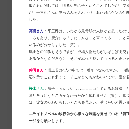
慶介君に関しては、明るい男の子ということでしたが、突
が、平三郎さんに突っ込みを入れたり、胤正君のケンカ仲
した。
高橋さん
：平三郎は、いわゆる兄貴肌の人物かと思ったの
ころもあり、慶介にも「またこんなこと言ってる……」と
いるのが分かりました（笑）。
胤正との関係もそうですが、登場人物たちがしばしば衝突
あるからなんだろうと。そこが本作の魅力でもあると思い
仲田さん
：胤正君は4人の中では一番年下なのですが、一
応を示すことも多くて、そこがとてもかわいいです。慶介
桜木さん
：清子ちゃんはいつもニコニコしているお嬢様、
まりそういうところがなかったかも知れません（笑）。毒
は、彼女のかわいらしいところを見たい、演じたいと思い
―ライトノベルの敢行前から様々な展開を見せている『新
ージをお願いします。