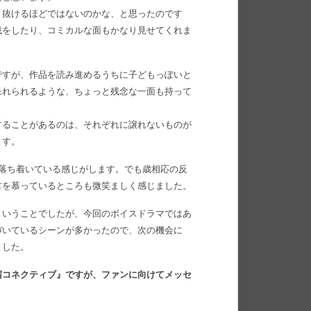
き抜けるほどではないのかな、と思ったのです
裁をしたり、コミカルな面もかなり見せてくれま
ですが、作品を読み進めるうちに子どもっぽいと
呆れられるような、ちょっと残念な一面も持って
することがあるのは、それぞれに譲れないものが
ます。
番落ち着いている感じがします。でも歳相応の反
君を慕っているところも微笑ましく感じました。
ということでしたが、今回のボイスドラマではあ
づいているシーンが多かったので、次の機会に
ました。
宿コネクティブ』ですが、ファンに向けてメッセ