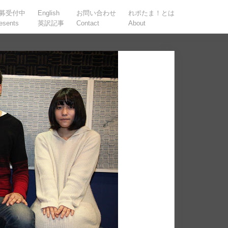
募受付中
English
お問い合わせ
れポたま！とは
esents
英訳記事
Contact
About