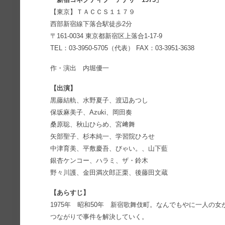
【東京】ＴＡＣＣＳ１１７９
西部新宿線下落合駅徒歩2分
〒161-0034 東京都新宿区上落合1-17-9
TEL：03-3950-5705（代表） FAX：03-3951-3638
作・演出 内堀優一
【出演】
黒藤結軌、水野夏子、渡辺あつし
保坂麻美子、Azuki、岡田奏
桑原聡、秋山ひらめ、宮﨑舞
矢部聖子、杉本純一、学習院ひろせ
中津育美、平敷慶吾、びゃい。、山下藍
銀杏ケンコー、ハラミ、ザ・鈴木
野々川護、金田満次郎正栗、後藤田文蔵
【あらすじ】
1975年 昭和50年 新宿歌舞伎町。なんでもやに一人の
つながりで事件を解決していく。