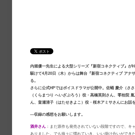
内堀優一先生による大型シリーズ『新宿コネクティブ』がHJ
駆けて4月20日（木）からは舞台『新宿コネクティブ アナザー
る。
さらに公式HPではボイスドラマが公開中。佐蛹 慶介（ささ
（くらまつり へいざぶろう）役・高橋英則さん、零栓院 
ん、畠瀬清子（はたせきよこ）役・桜木アミサさんにお話
―収録の感想をお願いします。
酒井さん
：まだ原作も発売されていない段階ですので、キ
ありました。でも徐々に慣れていき、いい掛け合いができ