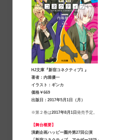
HJ文庫『新宿コネクティブ1 』
著者：内堀優一
イラスト：ギンカ
価格￥669
出版日：2017年5月1日（月）
※第２巻は
2017年8月1日
発売予定。
【舞台概要】
演劇企画ハッピー圏外第27回公演
「新宿コネクティブ アナザー1975」