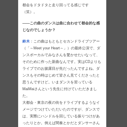
都会をドタドタと走り回ってる感じです
（笑）。
――この曲のダンスは曲に合わせて都会的な感
じなのでしょうか？
鈴木
：この曲はもともとセカンドライブツアー
（「～Meet your Heart～」）の最終公演で、ダ
ンスボーカルでみなさんを驚かせたいなって、
そのために作った新曲なんです。実はCDよりも
ライブでのお披露目が先だったんですよね。ダ
ンスもその時はじめて皆さん見てくださったと
思うんですけど。いまダンスを習っている
MaiMaiさんという先生に付けていただきまし
た。
大都会・東京の夜の街をドライブするようなイ
メージでつけていただいたのですが、ダンスで
は、実際にハンドルを回している振りつけがあ
ったりとか。例えば間奏とかだとダンサーさん