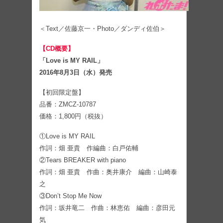
＜Text／佐藤京一・Photo／ダンディ佐伯＞
【CD概要】
「Love is MY RAIL」
2016年8月3日（水）発売
【初回限定盤】
品番：ZMCZ-10787
価格：1,800円（税抜）
①Love is MY RAIL
作詞：畑 亜貴 作編曲：白戸佑輔
②Tears BREAKER with piano
作詞：畑 亜貴 作曲：奥井康介 編曲：山崎泰
之
③Don’t Stop Me Now
作詞：坂井竜二 作曲：林恵佑 編曲：彦田元
気