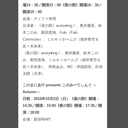
場14：30／開演15：00《夜の部》開場18：30／
開演19：00
会場：ディファ有明
出演者：《昼の部》every♥ing！、奥井雅美、鈴
木このみ、新田恵海、Fuki（Fuki
Commune）、ミルキィホームズ（徳井青空＆
佐々木未来）
《夜の部》every♥ing！、奥井雅美、鈴木この
み、新田恵海、ミルキィホームズ（徳井青空＆
佐々木未来）、和島あみ、MC：伊福部崇、向清
太朗（天津）
このまにあ!!! presents このみーてぃんぐ ～
Autumn～
日程：2016年10月2日（日）《昼の部》開場：
14:30／開演：15:00《夜の部》開場：17:30／開
演：18:00
会場：新宿ReNY