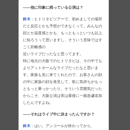
――他に印象に残っている公演は？
鈴木
：ヒトリタビツアーで、初めましての場所
だと反応とかも予想ができなくって。みんなの
顔とか温度感とかも、もっともっといつも以上
に知ろうって思いますし、そういう意味ではす
ごく距離感の
近いライブだったなと思ってます。
特に地元の大阪でのヒトリタビは、その中でも
よりアットホームなライブだったなと思いま
す。家族も見に来てくれたので、お客さんの顔
の中に家族の顔を発見して、歌に気持ちがもっ
ともっと乗っかったり。そういう雰囲気だった
からこそ、大阪公演は実は最後に一曲急遽追加
したんですよね。
――それはライブ中に決まったんですか？
鈴木
：はい。アンコールが終わってから、