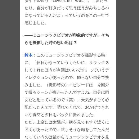
タイトル通り「Love is MY RAIL」。「愛だっ
たり、自分が好きだって思うほうがみちしるべ
になっているんだよ」っていうのをこの一行で
感じました。
――ミュージックビデオが印象的ですが、そち
らを撮影した時の思い出は？
鈴木
：このミュージックビデオを撮影する時
に、「休日かなっていうくらいに、リラックス
してくれたほうが今回はいいです」っていうデ
ィレクションがあったので、飾らない自分で挑
みました。（撮影時の）エピソードは、今回外
で撮るシーンが多かったんですよね。自分は雨
女だと思っているので（笑）、天気がすごく心
配だったんです。晴れてくれて、おかげできれ
いな青空と夕日をバックに撮れました。
ただ、上空には太陽が、横を見てもすぐ近くに
照明があったので、眩しそうな顔をしてたんだ
なっていうのは後からミュージックビデオを見