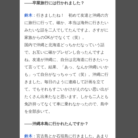
――卒業旅行には行かれました？
鈴木
：行きましたね！ 初めて友達と沖縄の方
に旅行に行って。確か、本当は海外に行きたい
みたいな話を二人でしてたんですよ。さすがに
家族からのOKがでなくて（笑）。
国内で沖縄と北海道どっちかだなっていう話
で。お互いに確かプレゼンし合ったんですよ
ね。友達が沖縄に、自分は北海道に行きたいっ
て言ってて。結果、「あっ、なんか沖縄いいか
も」って自分がなっちゃって（笑）。沖縄に行
きました。毎日のように連絡して計画を立て
て。でもそれもすごいかけがえのない思い出が
たくさん出来たなと思います。しかも二人とも
免許持ってなくて車に乗れなかったので、島中
を全部歩いて。
――沖縄本島に行かれたんですか？
鈴木
：宮古島とか石垣島に行きました。あまり