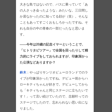
大きな島ではないので、バスに乗っていて「あ
の人さっき会ったような」みたいな。三日間し
か居なかったのに知ってる顔が（笑）。そんな
こともあってすごくおもしろかったですね。そ
れも自分の中の青春の一部だったなと思いま
す。
――今年は20歳の記念イヤーということで、
「ヒトリタビツアー」で全国を回ったりして精
力的にライブをしておられますが、印象深かっ
た公演などありますか？
鈴木
：やっぱりサンリオピューロランドでのラ
イブが印象深かったですね。デビュー前からハ
ローキティちゃんが好きで。デビューしてから
も「キティちゃんと同じステージに立ちたいで
す！」って言い続けていたので、念願叶っての
ステージでしたので、忘れられない思い出にな
りました。