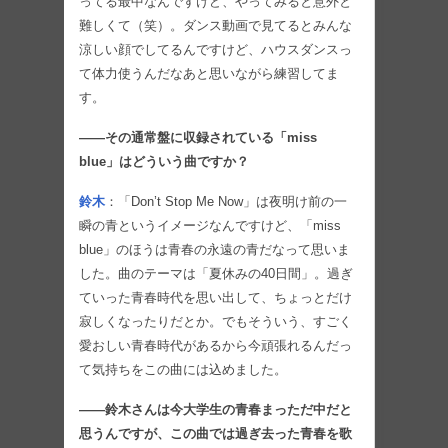
ってる最中なんですけど、やってみると意外と
難しくて（笑）。ダンス動画で見てるとみんな
涼しい顔でしてるんですけど、ハウスダンスっ
て体力使うんだなあと思いながら練習してま
す。
――その通常盤に収録されている「miss
blue」はどういう曲ですか？
鈴木
：「Don’t Stop Me Now」は夜明け前の一
瞬の青というイメージなんですけど、「miss
blue」のほうは青春の永遠の青だなって思いま
した。曲のテーマは「夏休みの40日間」。過ぎ
ていった青春時代を思い出して、ちょっとだけ
寂しくなったりだとか。でもそういう、すごく
愛おしい青春時代があるから今頑張れるんだっ
て気持ちをこの曲には込めました。
――鈴木さんは今大学生の青春まっただ中だと
思うんですが、この曲では過ぎ去った青春を歌