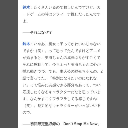
鈴木
：たくさんいるので難しいんですけど。カ
ードゲームの時はソフィーナ推しだったんです
よ。
――それはなぜ？
鈴木
：いやあ、魔女っ子ってかわいいじゃない
ですか（笑）。って思ってたんですけどアニメ
が始まると、美海ちゃんの成長ぶりがすごくて
それに感動して、今ちょっと美海ちゃんに心が
揺れ動きつつ。でも、主人公の紗夜ちゃんの、2
話で言ってた、「特別になりたいのになれな
い」って悩みに共感できる部分もあって。つい
応援したくなるキャラクターだなと思っていま
す。なんかすごくフラフラしてる感じですね
（笑）。魅力的なキャラクターがいっぱいいる
ので。
――初回限定盤収録の「Don’t Stop Me Now」