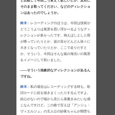
と比較して今回こう変えて欲しいとか、反対に
そのまま歌ってください、などのディレクショ
ンはあったのでしょうか。
鈴木
：レコーディングのほうは、今回は技術が
どうこうよりは風景を思い浮かべるようなディ
レクションが多かったです。例えばしとしと雨
が降っていたりとか、波の音がどんどん徐々に
大きくなっていたりとか、ここで走りだすと
か。そういう、今回はそんな嵐の海沿いの風景
をイメージして歌いました。
――そういう抽象的なディレクションがあるん
ですね。
鈴木
：私の場合はレコーディングする時も、歌
詞カードに絵を描きまくったりするんですよ。
絵心がないので端から見たら落書きみたいな感
じなんですけど。この曲で言えば『アンジュ・
ヴィエルジュ』の主人公の紗夜ちゃんが闇堕ち