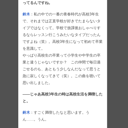
ってるんですね。
鈴木
：私の中での一番の青春時代が高校3年生
で、それまでは正直学校が好きでたまらないタ
イプではなくって。学校で放課後おしゃべりす
るならレッスン行こうみたいなタイプだったん
ですよね（笑）。高校3年生になって初めて卒業
を意識して。
やっぱり高校生の卒業って小学生や中学生の卒
業と違うじゃないですか？ この仲間で毎日過
ごせるのも、あともう少しなんだなって思うと
急に寂しくなってきて（笑）。この曲を聴いて
思い出しました。
――じゃあ高校3年生の時は高校生活を満喫した
と。
鈴木
：すごく満喫したなと思います。う
ん……。うん。