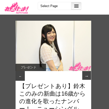
プレゼント
→
←
【プレゼントあり】鈴木
このみの新曲は16歳から
の進化を歌ったナンバ
ー！ ニューシングル