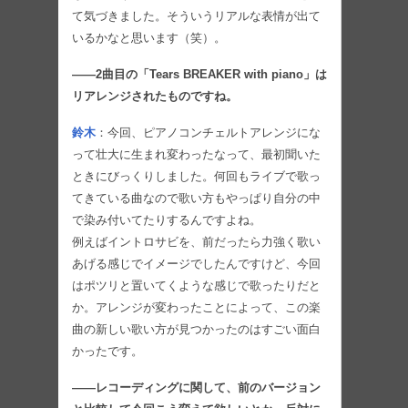
て気づきました。そういうリアルな表情が出て
いるかなと思います（笑）。
――2曲目の「Tears BREAKER with piano」は
リアレンジされたものですね。
鈴木
：今回、ピアノコンチェルトアレンジにな
って壮大に生まれ変わったなって、最初聞いた
ときにびっくりしました。何回もライブで歌っ
てきている曲なので歌い方もやっぱり自分の中
で染み付いてたりするんですよね。
例えばイントロサビを、前だったら力強く歌い
あげる感じでイメージでしたんですけど、今回
はポツリと置いてくような感じで歌ったりだと
か。アレンジが変わったことによって、この楽
曲の新しい歌い方が見つかったのはすごい面白
かったです。
――レコーディングに関して、前のバージョン