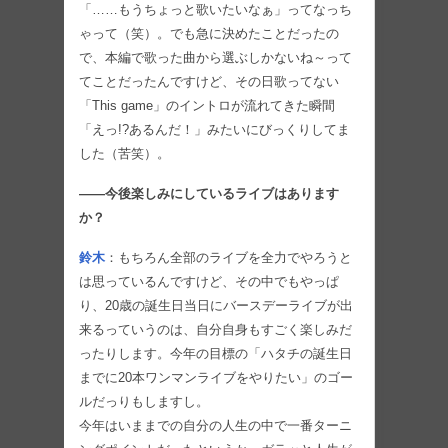
「……もうちょっと歌いたいなぁ」ってなっち
ゃって（笑）。でも急に決めたことだったの
で、本編で歌った曲から選ぶしかないね～って
てことだったんですけど、その日歌ってない
「This game」のイントロが流れてきた瞬間
「えっ!?あるんだ！」みたいにびっくりしてま
した（苦笑）。
――今後楽しみにしているライブはあります
か？
鈴木
：もちろん全部のライブを全力でやろうと
は思っているんですけど、その中でもやっぱ
り、20歳の誕生日当日にバースデーライブが出
来るっていうのは、自分自身もすごく楽しみだ
ったりします。今年の目標の「ハタチの誕生日
までに20本ワンマンライブをやりたい」のゴー
ルだっりもしますし。
今年はいままでの自分の人生の中で一番ターニ