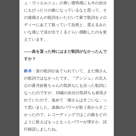
ュ・ヴィエルジュ』の青い透明感にも今の自分
にもぴったりの曲になっているなと思って。そ
の後畑さんの歌詞をいただいて家で歌詞をメロ
ディーにあてて歌っていて自然と、震えるみた
いな感じで涙が出てくるぐらい感動したのを覚
えています。
――曲を貰った時にはまだ歌詞がなかったんで
すか？
鈴木
：仮の歌詞があてられていて、まだ畑さん
の歌詞ではなかったです。『アンジュ』の主人
公の蒼月紗夜ちゃんの気持ちにも沿った歌詞に
なったのですが、19歳の自分の気持ちも表現さ
れていたので、改めて「畑さんはすごいな」っ
て思いました。楽曲のパワーが歌う前からすご
かったので、レコーディングではこの曲をどの
ように歌えばもっともっとパワーが増すか、試
行錯誤しましたね。