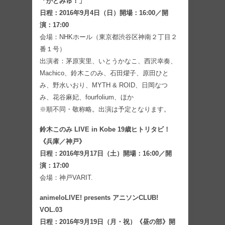
「かどみゅ！」
日程：2016年9月4日（日）開場：16:00／開
演：17:00
会場：NHKホール（東京都渋谷区神南２丁目２
番１号）
出演者：茅原実里、いとうかなこ、西沢幸奏、
Machico、鈴木このみ、石田燿子、原田ひと
み、野水いおり、MYTH & ROID、日岡なつ
み、花谷麻妃、fourfolium、ほか
※順不同・敬称略。出演は予定となります。
鈴木このみ LIVE in Kobe 19歳ヒトリタビ！
《兵庫／神戸》
日程：2016年9月17日（土）開場：16:00／開
演：17:00
会場：神戸VARIT.
animeloLIVE! presents アニソンCLUB!
VOL.03
日程：2016年9月19日（月・祝）《昼の部》開