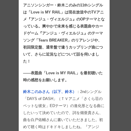
アニソンシンガー・鈴木このみの11thシングル
は「Love is MY RAIL」は現在放送中のTVアニ
メ『アンジュ・ヴィエルジュ』のOPテーマとな
っている。爽やかで未来を感じる表題曲やカー
ドゲーム『アンジュ・ヴィエルジュ』のテーマ
ソング「Tears BREAKER」のリアレンジや、
初回限定盤、通常盤で違うカップリング曲につ
いて、さらに近況などについて話を伺いまし
た！
――表題曲「Love is MY RAIL」を最初聴いた
時の感想をお願いします。
鈴木このみさん（以下、鈴木）
：2ndシングル
「DAYS of DASH」（ＴＶアニメ「さくら荘の
ペットな彼女」EDテーマ）の進化形となる曲に
したいって決めていたので、詞を畑亜貴さん、
曲を白戸佑輔さんに書いていただきました。初
めて聴く時はドキドキしましたね。『アンジ