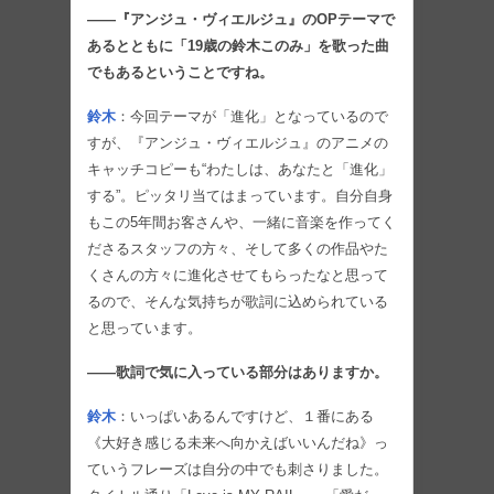
――『アンジュ・ヴィエルジュ』のOPテーマで
あるとともに「19歳の鈴木このみ」を歌った曲
でもあるということですね。
鈴木
：今回テーマが「進化」となっているので
すが、『アンジュ・ヴィエルジュ』のアニメの
キャッチコピーも“わたしは、あなたと「進化」
する”。ピッタリ当てはまっています。自分自身
もこの5年間お客さんや、一緒に音楽を作ってく
ださるスタッフの方々、そして多くの作品やた
くさんの方々に進化させてもらったなと思って
るので、そんな気持ちが歌詞に込められている
と思っています。
――歌詞で気に入っている部分はありますか。
鈴木
：いっぱいあるんですけど、１番にある
《大好き感じる未来へ向かえばいいんだね》っ
ていうフレーズは自分の中でも刺さりました。