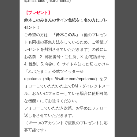
⑤miss blue (instrumental)
【プレゼント】
鈴木このみさんのサイン色紙を１名の方にプレ
ゼント！
ご希望の方は、
「鈴木このみ」
（他のプレゼン
トも同様の募集方法をしているため、ご希望プ
レゼントを判別させていただきます）の後に1.
お名前、2. 郵便番号・ご住所、3. お電話番号、
4. 性別、5. 年齢、6. サイトを知った切っかけを
『れポたま！』公式ツイッター＠
repotama（
https://twitter.com/repotama/
）をフ
ォローしていただいた上でDM（ダイレクトメー
ル。お互いにフォローしている場合に使用可能
な機能）にてお送りください。
フォローしていただき次第、お早めにフォロー
返しをさせていただきます。
（※一つのアカウントで複数のプレゼントに応
募可能です）