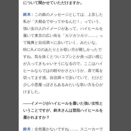
について聞かせていただけますか。
鈴木
：この曲のメッセージとしては、上京した
私が「大都会でやってやるんだ！」っていう、
強い女の人のイメージがあって。ハイヒールを
履いて東京の広い街を「カツカツカツ……」っ
て颯爽と自信満々に歩いていく、みたいな。
特にAメロのあたりとか歌い方が難しかったで
すね。気を抜くとついコブシとか炎っぽい感じ
が入ってきちゃいそうになるので。ここはハイ
ヒールならではの軽やかさというか、肩で風を
切ってます感。自信満々で歩いていて、だけど
少し小悪魔っぽさもあるみたいな歌い方を心が
けました。
――イメージがハイヒールを履いた強い女性と
いうことですが、鈴木さんは普段ハイヒールを
履かれますか？
鈴木
：全然履かないですね……。スニーカーで