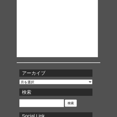
アーカイブ
ア
ー
カ
検索
イ
ブ
検
索:
Social Link