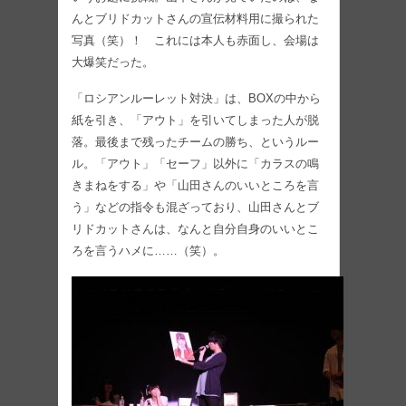
んとブリドカットさんの宣伝材料用に撮られた
写真（笑）！ これには本人も赤面し、会場は
大爆笑だった。
「ロシアンルーレット対決」は、BOXの中から
紙を引き、「アウト」を引いてしまった人が脱
落。最後まで残ったチームの勝ち、というルー
ル。「アウト」「セーフ」以外に「カラスの鳴
きまねをする」や「山田さんのいいところを言
う」などの指令も混ざっており、山田さんとブ
リドカットさんは、なんと自分自身のいいとこ
ろを言うハメに……（笑）。