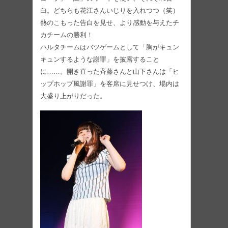
白。どちらも花江さんいじりを入れつつ（笑）
熱のこもった告白を見せ、より感動を与えたチ
カチームの勝利！
ハルタチームはバツゲームとして「胸がキュン
キュンするような謝罪」を披露すること
に……。開き直った斉藤さんと山下さんは「ヒ
ップホップ風謝罪」を客席に見せつけ、場内は
大盛り上がりだった。