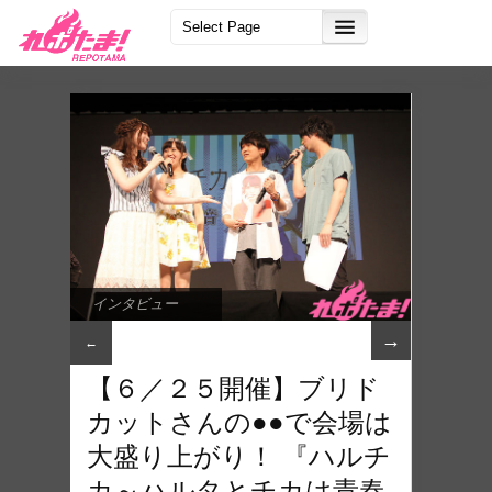
インタビュー
→
←
【６／２５開催】ブリド
カットさんの●●で会場は
大盛り上がり！ 『ハルチ
カ～ハルタとチカは青春