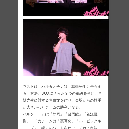
ラストは「ハルタとチカは、草壁先生に告白す
る」対決。BOXに入った３つの単語を使い、草
壁先生に対する告白文を作り、会場からの拍手
が大きかったチームの勝利となる。
ハルタチームは「静岡」「普門館」「花江夏
樹」、チカチームは「実写化」「ルービックキ
ューブ」「謎」のワードを使い、それぞれ告