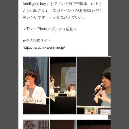
Intelligent boy」をファンの前で初披露。山下さ
んと山田さんも「次回イベントがある時はぜひ
歌いたいです！」と意気込んでいた。
＜Text・Photo／ダンディ佐伯＞
●作品公式サイト
http://haruchika-anime.jp/