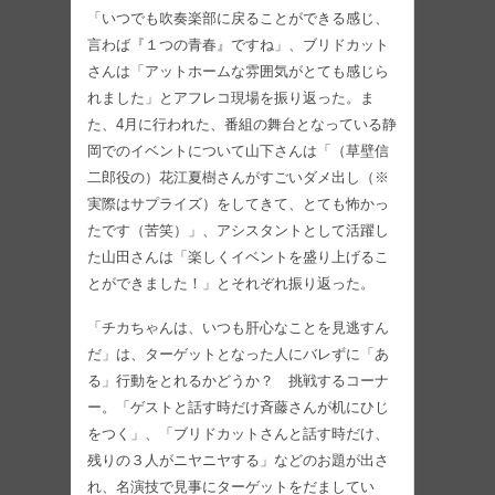
「いつでも吹奏楽部に戻ることができる感じ、
言わば『１つの青春』ですね」、ブリドカット
さんは「アットホームな雰囲気がとても感じら
れました」とアフレコ現場を振り返った。ま
た、4月に行われた、番組の舞台となっている静
岡でのイベントについて山下さんは「（草壁信
二郎役の）花江夏樹さんがすごいダメ出し（※
実際はサプライズ）をしてきて、とても怖かっ
たです（苦笑）」、アシスタントとして活躍し
た山田さんは「楽しくイベントを盛り上げるこ
とができました！」とそれぞれ振り返った。
「チカちゃんは、いつも肝心なことを見逃すん
だ」は、ターゲットとなった人にバレずに「あ
る」行動をとれるかどうか？ 挑戦するコーナ
ー。「ゲストと話す時だけ斉藤さんが机にひじ
をつく」、「ブリドカットさんと話す時だけ、
残りの３人がニヤニヤする」などのお題が出さ
れ、名演技で見事にターゲットをだましてい