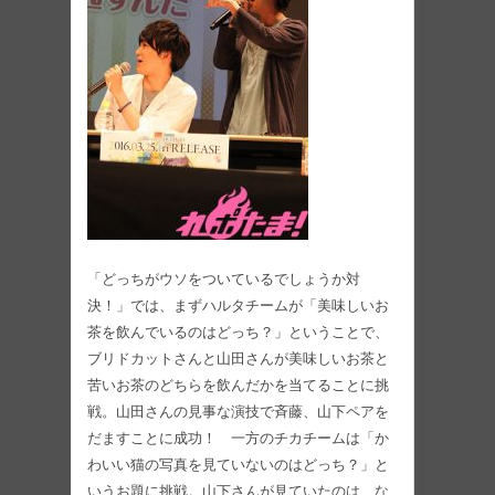
「どっちがウソをついているでしょうか対
決！」では、まずハルタチームが「美味しいお
茶を飲んでいるのはどっち？」ということで、
ブリドカットさんと山田さんが美味しいお茶と
苦いお茶のどちらを飲んだかを当てることに挑
戦。山田さんの見事な演技で斉藤、山下ペアを
だますことに成功！ 一方のチカチームは「か
わいい猫の写真を見ていないのはどっち？」と
いうお題に挑戦。山下さんが見ていたのは、な