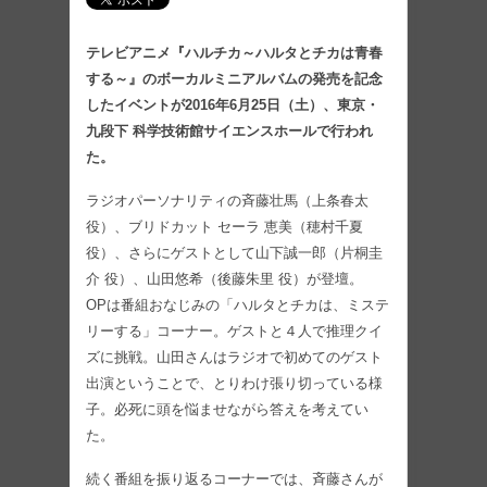
テレビアニメ『ハルチカ～ハルタとチカは青春
する～』のボーカルミニアルバムの発売を記念
したイベントが2016年6月25日（土）、東京・
九段下 科学技術館サイエンスホールで行われ
た。
ラジオパーソナリティの斉藤壮馬（上条春太
役）、ブリドカット セーラ 恵美（穂村千夏
役）、さらにゲストとして山下誠一郎（片桐圭
介 役）、山田悠希（後藤朱里 役）が登壇。
OPは番組おなじみの「ハルタとチカは、ミステ
リーする」コーナー。ゲストと４人で推理クイ
ズに挑戦。山田さんはラジオで初めてのゲスト
出演ということで、とりわけ張り切っている様
子。必死に頭を悩ませながら答えを考えてい
た。
続く番組を振り返るコーナーでは、斉藤さんが