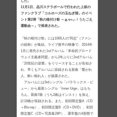
した。
11月1日、品川ステラボールで行われた上坂の
ファンクラブ「コルホーズの玉ねぎ畑」のイベ
ント第2弾「秋の植付け祭 ～ぁゃιぃ！うたごえ
運動会～」で発表された。
『秋の植付け祭』には1000人の“同志”（ファン
の総称）が集結。ライブ後半の映像で、2014年
1月に発売された1stアルバム「革命的ブロード
ウェイ主義者同盟」から2年ぶりに2ndアルバム
「20世紀の逆襲」をリリースすることが告知さ
れ、早くもアルバムに収録される新曲「繋がれ
人、酔い痴れ人」が披露された。
アルバムには3rdシングル「パララックス・ビ
ュー」から最新シングル「Inner Urge」はもち
ろん、新曲7曲（うち2曲はインスト）を加え、
計18曲が収録される。また、初回限定盤A（CD
＋Blu-ray）、初回限定盤B（CD＋DVD）、初回
限定盤C（CD＋写真集28P）、通常盤の4形態で