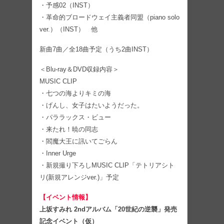
・予感02（INST）
・革命的ブロードウェイ主義者同盟（piano solo
ver.）（INST） 他
新曲7曲／全18曲予定（うち2曲INST）
＜Blu-ray＆DVD収録内容＞
MUSIC CLIP
・七つの海よりキミの海
・げんし、女子はたいようだった。
・パララックス・ビュー
・来たれ！暁の同志
・閻魔大王に訊いてごらん
・Inner Urge
・新規撮り下ろしMUSIC CLIP「テトリアシト
リ(新規アレンジver.)」予定
【イベント情報】
上坂すみれ 2ndアルバム「20世紀の逆襲」発売
記念イベント（仮）