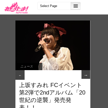
ニュース
→
←
上坂すみれ FCイベント
第2弾で2ndアルバム「20
世紀の逆襲」発売発
表！！