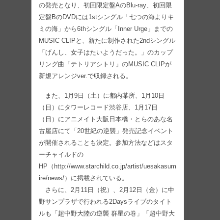
の発売となり、初回限定盤AのBlu-ray、初回限
定盤BのDVDには1stシングル「七つの海よりキ
ミの海」から6thシングル「Inner Urge」までの
MUSIC CLIPと、新たに制作された2ndシングル
「げんし、女子はたいようだった。」のカップ
リング曲「テトリアシトリ」のMUSIC CLIPが
新規アレンジver.で収録される。
また、1月9日（土）に都内某所、1月10日
（日）にタワーレコード渋谷店、1月17日
（日）にアニメイト大阪日本橋・とらのあな名
古屋店にて「20世紀の逆襲」発売記念イベント
が開催されることも決定。参加方法などはスタ
ーチャイルドの
HP（http://www.starchild.co.jp/artist/uesakasum
ire/news/）に掲載されている。
さらに、2月11日（祝）、2月12日（金）に中
野サンプラザで行われる2Daysライブのタイト
ルも「超中野大陸の逆襲 群星の巻」「超中野大