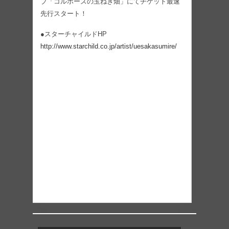
ブ「コルホーズの玉ねぎ畑」にてチケット最速
先行スタート！
●スターチャイルドHP
http://www.starchild.co.jp/artist/uesakasumire/