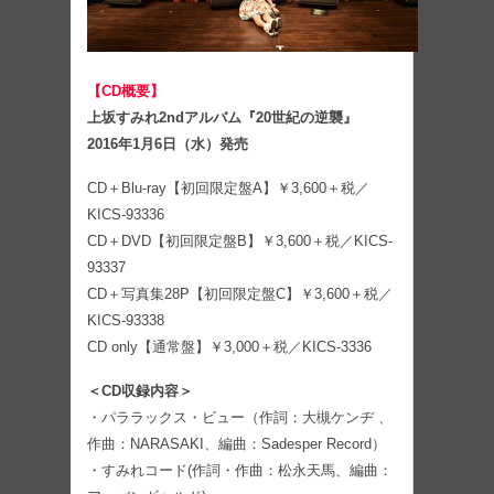
【CD概要】
上坂すみれ2ndアルバム『20世紀の逆襲』
2016年1月6日（水）発売
CD＋Blu-ray【初回限定盤A】￥3,600＋税／
KICS-93336
CD＋DVD【初回限定盤B】￥3,600＋税／KICS-
93337
CD＋写真集28P【初回限定盤C】￥3,600＋税／
KICS-93338
CD only【通常盤】￥3,000＋税／KICS-3336
＜CD収録内容＞
・パララックス・ビュー（作詞：大槻ケンヂ 、
作曲：NARASAKI、編曲：Sadesper Record）
・すみれコード(作詞・作曲：松永天馬、編曲：