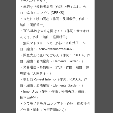
アーバンギャルド)
・無窮なり趣味者集団（作詞 上坂すみれ、作
曲・編曲：エンドウ.(GEEKS)）
・来たれ！暁の同志（作詞：及川眠子、作曲・
編曲：岡部啓一）
・TRAUMAよ未来を開け！！（作詞：サエキけ
んぞう、作曲・編曲：窪田晴男）
・無限マトリョーシカ（作詞：谷山浩子、作
曲・編曲：Леснойпутешественник）
・閻魔大王に訊いてごらん（作詞：RUCCA、作
曲・編曲：岩橋星実（Elements Garden））
・冥界通信～慕情編～（作詞・作曲・編曲：和
嶋慎治（人間椅子））
・罪と罰 -Sweet Inferno-（作詞：RUCCA、作
曲・編曲：岩橋星実（Elements Garden））
・Inner Urge（作詞・作曲：松浦勇気／編曲：
橋本由香利）
・ツワモノドモガ ユメノアト（作詞：椎名可憐
／作曲・編曲：牧元芳朗(strip)）