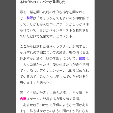
るi☆Risのメンバーが登壇した。
最初に話を聞いた時の率直な感想を聞かれる
と、
前野
は「キャラがとても多いのが印象的で
して、しかもみんなバックボーンがしっかり作
られていて、自分がメインキャストを務めさせ
ていただけて光栄です」とコメント。
ここからは演じた各キャラクターが所属する、
それぞれの学園についての紹介。彼の演じる凛
翔あすかが通う「緑の学園」について、
前野
は
「カッコ良かったり可愛い生徒たちが通う学園
です。激しいアクションシーンも散りばめられ
ているので、みなさんも楽しんでいただけると
思います」と語った。
同じく「緑の学園」に通う紡流こころを演じた
志田
はゲームに登場する衣装を着て登場。
「あすかは手のかかる子供のような一面があり
ます。私も彼女がどのように関わるか気になり