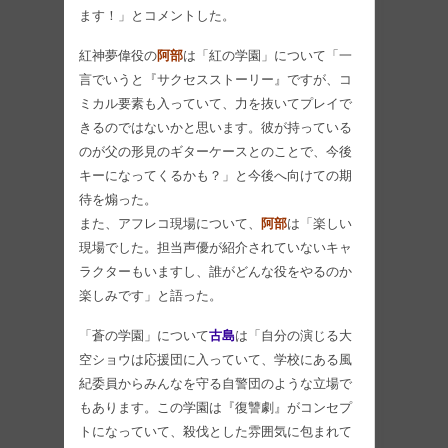
ます！」とコメントした。
紅神夢偉役の
阿部
は「紅の学園」について「一
言でいうと『サクセスストーリー』ですが、コ
ミカル要素も入っていて、力を抜いてプレイで
きるのではないかと思います。彼が持っている
のが父の形見のギターケースとのことで、今後
キーになってくるかも？」と今後へ向けての期
待を煽った。
また、アフレコ現場について、
阿部
は「楽しい
現場でした。担当声優が紹介されていないキャ
ラクターもいますし、誰がどんな役をやるのか
楽しみです」と語った。
「蒼の学園」について
古島
は「自分の演じる大
空ショウは応援団に入っていて、学校にある風
紀委員からみんなを守る自警団のような立場で
もあります。この学園は『復讐劇』がコンセプ
トになっていて、殺伐とした雰囲気に包まれて