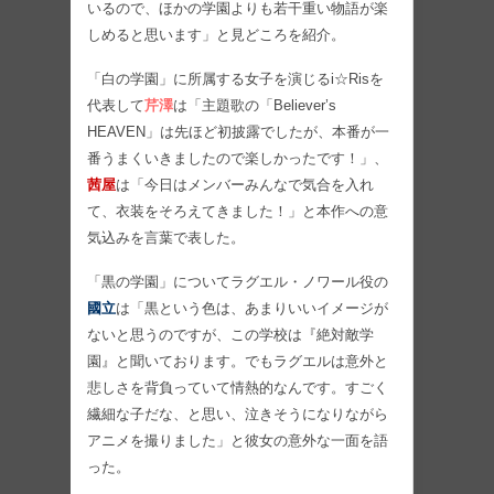
いるので、ほかの学園よりも若干重い物語が楽
しめると思います」と見どころを紹介。
「白の学園」に所属する女子を演じるi☆Risを
代表して
芹澤
は「主題歌の「Believer’s
HEAVEN」は先ほど初披露でしたが、本番が一
番うまくいきましたので楽しかったです！」、
茜屋
は「今日はメンバーみんなで気合を入れ
て、衣装をそろえてきました！」と本作への意
気込みを言葉で表した。
「黒の学園」についてラグエル・ノワール役の
國立
は「黒という色は、あまりいいイメージが
ないと思うのですが、この学校は『絶対敵学
園』と聞いております。でもラグエルは意外と
悲しさを背負っていて情熱的なんです。すごく
繊細な子だな、と思い、泣きそうになりながら
アニメを撮りました」と彼女の意外な一面を語
った。