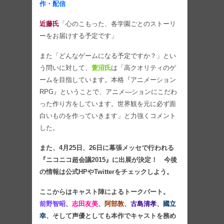
作・配信
近藤氏
「心のこもった、各学園ごとのストーリ
ーをお届けする予定です」
また「どんなゲームになる予定ですか？」とい
う問いに対して、
萱沼氏
は「高クオリティのゲ
ームを目指しています。本格『アニメーション
RPG』ということで、アニメ―ションにこだわ
った作り方をしています。世界観を元に必ず面
白いものを作っていきます」と力強くコメント
した。
また、4月25日、26日に幕張メッセで行われる
『ニコニコ超会議2015』に出展が決定！ 今後
の情報は公式HPやTwitterをチェックしよう。
ここからはキャスト陣によるトークパート。
前野智昭
、
志田友美
、
阿部敦
、
古島清孝
、
國立
幸
、そして声優としても本作でキャストを務め