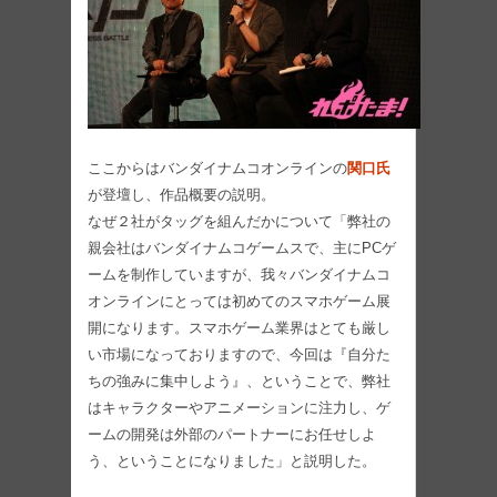
ここからはバンダイナムコオンラインの
関口氏
が登壇し、作品概要の説明。
なぜ２社がタッグを組んだかについて「弊社の
親会社はバンダイナムコゲームスで、主にPCゲ
ームを制作していますが、我々バンダイナムコ
オンラインにとっては初めてのスマホゲーム展
開になります。スマホゲーム業界はとても厳し
い市場になっておりますので、今回は『自分た
ちの強みに集中しよう』、ということで、弊社
はキャラクターやアニメーションに注力し、ゲ
ームの開発は外部のパートナーにお任せしよ
う、ということになりました」と説明した。