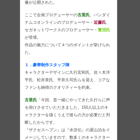
像が公開された。
ここで企画プロデューサーの
古里氏
、バンダイ
ナムコオンラインのプロデューサー・
近藤氏
、
セガネットワークスのプロデューサー・
萱沼氏
が登壇。
作品の魅力について４つのポイントが挙げられ
た。
１．豪華制作スタッフ陣
キャラクターデザインに久行宏和氏、佐々木洋
平氏、松井章氏、平井久司氏らを迎え、コアな
ファンも納得のクオリティーを約束。
古里氏
「今回、昔一緒にやってきた久行らに声
を掛けさせていただきました。150人以上のキ
ャラクターを描くうえで彼らの力が必要だと判
断したからです。
『ザクセスヘブン』は『水滸伝』の梁山泊をイ
メージしていますので、数多くのキャラクター