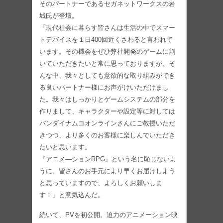
そのパートナーであるセガネットワークスの岩
城氏が登壇。
「現代社会に暮らす皆さんは生活の中でスマー
トデバイスを１日400回近くさわると言われて
います。その機会をぜひ弊社開発のゲームに割
いていただきたいと常に思っておりますが、そ
んな中、我々としても意欲的な取り組みができ
る良いパートナー様にお声がけいただけまし
た。我々はしっかりとゲームシステムの部分を
作りまして、キャラクターや設定等に対しては
バンダイナムコオンラインさんにご教授いただ
きつつ、より多くのお客様に楽しんでいただき
たいと思います。
『アニメ―ションRPG』という名に恥じないよ
うに、皆さんのお手元により早くお届けしよう
と思っていますので、よろしくお願いしま
す！」と意気込んだ。
続いて、PVを初公開。迫力のアニメーション映