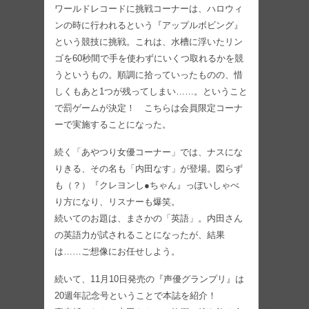
ワールドレコードに挑戦コーナーは、ハロウィ
ンの時に行われるという『アップルボビング』
という競技に挑戦。これは、水槽に浮いたリン
ゴを60秒間で手を使わずにいくつ取れるかを競
うというもの。順調に拾っていったものの、惜
しくもあと1つが残ってしまい……。ということ
で罰ゲームが決定！ こちらは会員限定コーナ
ーで実施することになった。
続く「あやつり女優コーナー」では、ナスにな
りきる、その名も「内田なす」が登場。図らず
も（？）『クレヨンし●ちゃん』っぽいしゃべ
り方になり、リスナーも爆笑。
続いてのお題は、まさかの「英語」。内田さん
の英語力が試されることになったが、結果
は……ご想像にお任せしよう。
続いて、11月10日発売の『声優グランプリ』は
20週年記念号ということで本誌を紹介！