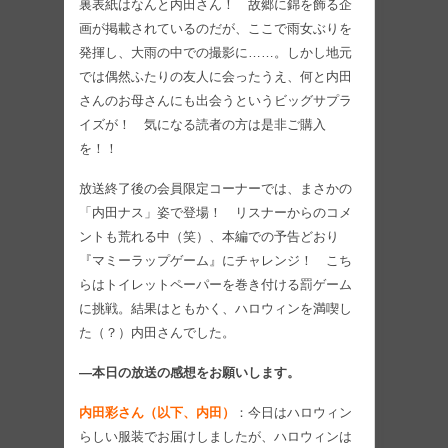
裏表紙はなんと内田さん！ 故郷に錦を飾る企
画が掲載されているのだが、ここで雨女ぶりを
発揮し、大雨の中での撮影に……。しかし地元
では偶然ふたりの友人に会ったうえ、何と内田
さんのお母さんにも出会うというビッグサプラ
イズが！ 気になる読者の方は是非ご購入
を！！
放送終了後の会員限定コーナーでは、まさかの
「内田ナス」姿で登場！ リスナーからのコメ
ントも荒れる中（笑）、本編での予告どおり
『マミーラップゲーム』にチャレンジ！ こち
らはトイレットペーパーを巻き付ける罰ゲーム
に挑戦。結果はともかく、ハロウィンを満喫し
た（？）内田さんでした。
―本日の放送の感想をお願いします。
内田彩さん（以下、内田）
：今日はハロウィン
らしい服装でお届けしましたが、ハロウィンは