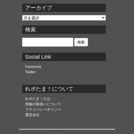
アーカイブ
ア
ー
カ
検索
イ
ブ
検
索:
Social Link
Facebook
Twitter
れポたま！について
れポたま！とは
情報の取扱いについて
プライバシーポリシー
運営会社