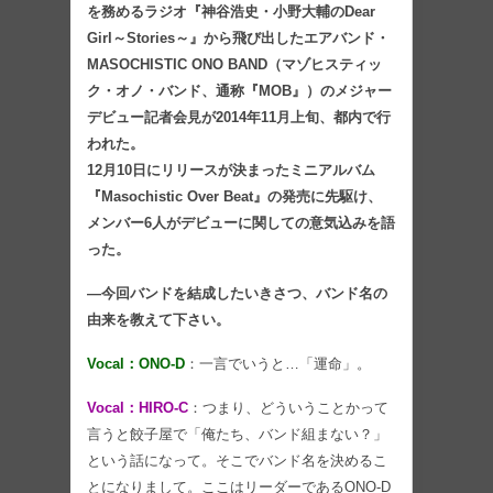
を務めるラジオ『神谷浩史・小野大輔のDear
Girl～Stories～』から飛び出したエアバンド・
MASOCHISTIC ONO BAND（マゾヒスティッ
ク・オノ・バンド、通称『MOB』）のメジャー
デビュー記者会見が2014年11月上旬、都内で行
われた。
12月10日にリリースが決まったミニアルバム
『Masochistic Over Beat』の発売に先駆け、
メンバー6人がデビューに関しての意気込みを語
った。
―今回バンドを結成したいきさつ、バンド名の
由来を教えて下さい。
Vocal：ONO-D
：一言でいうと…「運命」。
Vocal：HIRO-C
：つまり、どういうことかって
言うと餃子屋で「俺たち、バンド組まない？」
という話になって。そこでバンド名を決めるこ
とになりまして。ここはリーダーであるONO-D