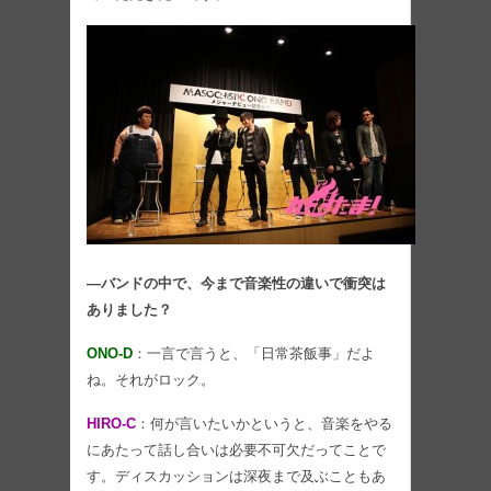
―バンドの中で、今まで音楽性の違いで衝突は
ありました？
ONO-D
：一言で言うと、「日常茶飯事」だよ
ね。それがロック。
HIRO-C
：何が言いたいかというと、音楽をやる
にあたって話し合いは必要不可欠だってことで
す。ディスカッションは深夜まで及ぶこともあ