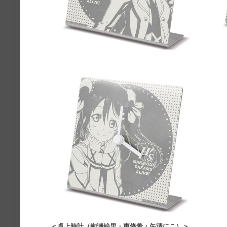
＜卓上時計（絢瀬絵里・東條希・矢澤にこ）＞