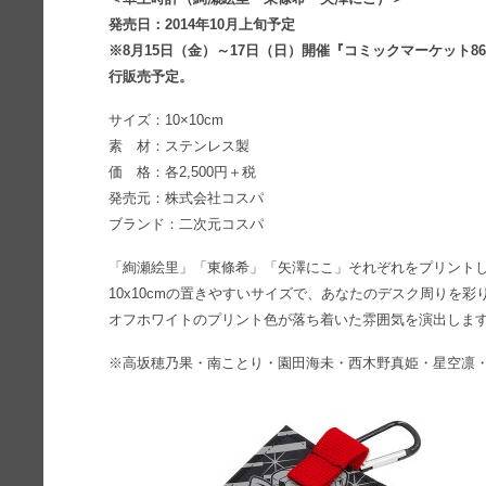
発売日：2014年10月上旬予定
※8月15日（金）～17日（日）開催『コミックマーケット86
行販売予定。
サイズ：10×10cm
素 材：ステンレス製
価 格：各2,500円＋税
発売元：株式会社コスパ
ブランド：二次元コスパ
「絢瀬絵里」「東條希」「矢澤にこ」それぞれをプリント
10x10cmの置きやすいサイズで、あなたのデスク周りを彩
オフホワイトのプリント色が落ち着いた雰囲気を演出しま
※高坂穂乃果・南ことり・園田海未・西木野真姫・星空凛・