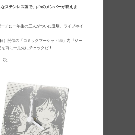
なステンレス製で、μ’sのメンバーが映えま
ポーチに一年生の三人がついに登場。ライブやイ
（日）開催の「コミックマーケット86」内『ジー
発売を前に一足先にチェックだ！
円＋税、