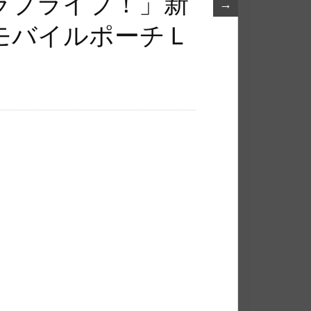
ブラ​イブ！」新
→
モバイルポー​チＬ