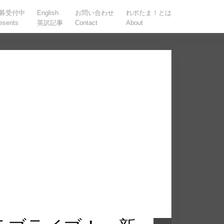
募受付中
English
お問い合わせ
れポたま！とは
esents
英訳記事
Contact
About