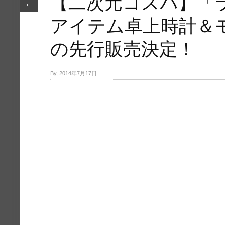
【二次元コスパ】「ラ
←
アイテム卓​上時計＆
の先行販売決定！
By, 2014年7月17日