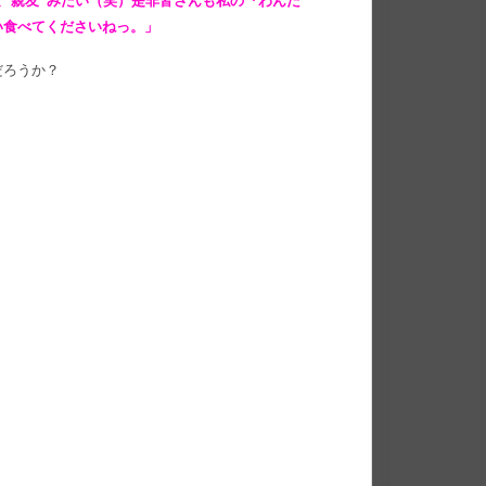
”親友”みたい（笑）是非皆さんも私の『わんだ
い食べてくださいねっ。」
だろうか？