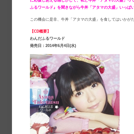
に応援しあえる感じがして、私と牛丼「アタマの大盛」って
ふるワールド』を聞きながら牛丼「アタマの大盛」いっぱ
この機会に是非、牛丼「アタマの大盛」を食してはいかが
【CD概要】
わんだふるワールド
発売日：2014年6月4日(水)