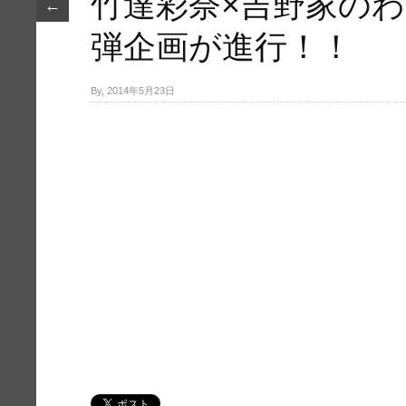
竹達彩奈×吉野家の
←
弾企画が進行！！
By, 2014年5月23日