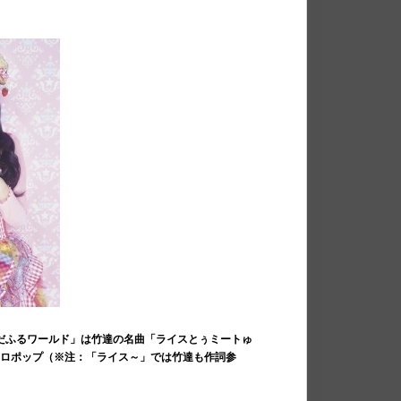
んだふるワールド」は竹達の名曲「ライスとぅミートゅ
メロポップ（※注：「ライス～」では竹達も作詞参