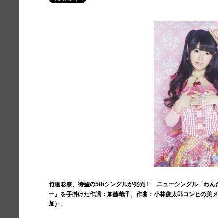
竹達彩奈、待望の5thシングルが発売！ ニューシングル「わ
ー」を手掛けた作詞：加藤哉子、作曲：小林俊太郎コンビの美
加）。