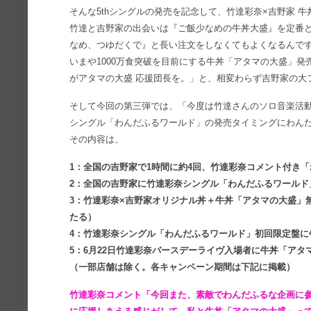
そんな5thシングルの発売を記念して、竹達彩奈×吉野家 
竹達と吉野家の出会いは『ご飯少なめの牛丼大盛』を定番として
なめ、つゆだくで』と長い注文をしなくてもよくなるんで
いまや1000万食突破を目前にする牛丼「アタマの大盛」
がアタマの大盛 応援団長を。」と、相変わらず吉野家の大
そして今回の第三弾では、「今度は竹達さんのソロ音楽活
シングル「わんだふるワールド」の発売タイミングにわん
その内容は、
1：全国の吉野家で1時間に約4回、竹達彩奈コメント付き
2：全国の吉野家に竹達彩奈シングル「わんだふるワールド
3：竹達彩奈×吉野家オリジナル丼＋牛丼「アタマの大盛」
たる）
4：竹達彩奈シングル「わんだふるワールド」初回限定盤に
5：6月22日竹達彩奈バースデーライヴ入場者に牛丼「ア
（一部店舗は除く。各キャンペーン期間は下記に掲載）
竹達彩奈コメント「今回また、素敵でわんだふるな企画に