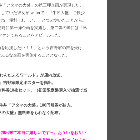
牛丼「アタマの大盛」の第三弾企画が実現した。
いた彼女がtwitterで「『牛丼大盛、ご飯少
すね！便利！わーい。」とつぶやいたことから。
発売時に第一弾企画を実施し、第二弾の際には「私
ファンであることをアピールした。
動を応援したい！！」という吉野家の声を受け、
だふるな企画を実施することとなった。
「わんだふるワールド」が店内放送。
」吉野家限定ポスターを掲出。
無料券10枚セット。（初回限定盤購入で抽選で当
牛丼「アタマの大盛」100円引券が封入。
タマの大盛」無料券をもれなく配布。
参加出来て本当に嬉しいですっ。お互いをお互い