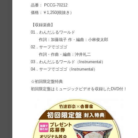
品番： PCCG-70212
価格：￥1,250(税抜き）
【収録楽曲】
01．わんだふるワールド
作詞：加藤哉子 作・編曲：小林俊太郎
02．サーフでゴゴゴ
作詞・作曲・編曲：沖井礼二
03．わんだふるワールド（Instrumental）
04．サーフでゴゴゴ（Instrumental）
☆初回限定盤特典
初回限定盤はミュージックビデオを収録したDVD付！