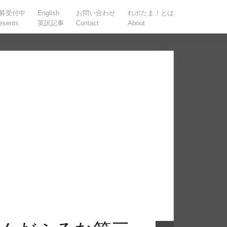
募受付中
English
お問い合わせ
れポたま！とは
esents
英訳記事
Contact
About