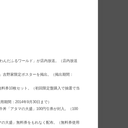
「わんだふるワールド」が店内放送。（店内放送
」吉野家限定ポスターを掲出。（掲出期間：
無料券10枚セット。（初回限定盤購入で抽選で当
用期間：2014年9月30日まで）
丼「アタマの大盛」100円引券が封入。（100
タマの大盛」無料券をもれなく配布。（無料券使用