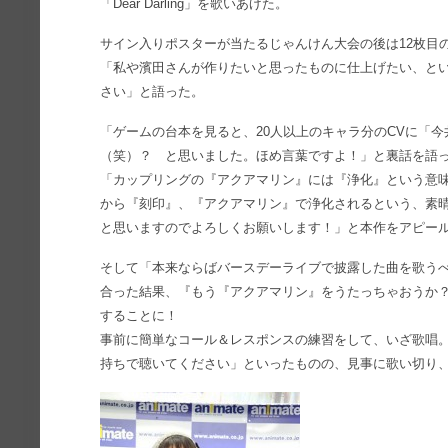
「Dear Darling」を歌いあげた。
サイン入りポスターが当たるじゃんけん大会の後は12枚目
「私や濱田さんが作りたいと思ったものに仕上げたい、と
さい」と語った。
「ゲームの台本を見ると、20人以上のキャラ分のCVに「
（笑）？ と思いました。ほめ言葉ですよ！」と裏話を語
「カップリングの『アクアマリン』には『浄化』という意
から『刻印』、『アクアマリン』で浄化されるという、素晴
と思いますのでよろしくお願いします！」と本作をアピー
そして「本来ならばバースデーライブで披露した曲を歌う
合った結果、『もう『アクアマリン』をうたっちゃおうか
することに！
事前に簡単なコール＆レスポンスの練習をして、いざ歌唱
持ちで聴いてください」といったものの、見事に歌い切り