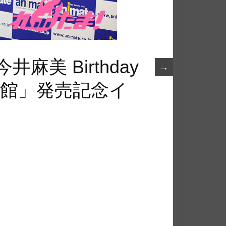
麻美 Birthday
→
日本青年館」発売記念イ