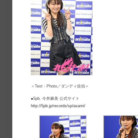
＜Text・Photo／ダンディ佐伯＞
●5pb. 今井麻美 公式サイト
http://5pb.jp/records/sp/asami/