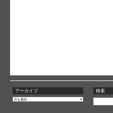
アーカイブ
検索
ア
検
ー
索:
カ
イ