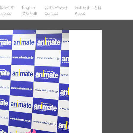
募受付中
English
お問い合わせ
れポたま！とは
esents
英訳記事
Contact
About